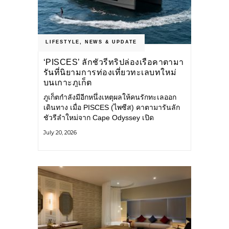
LIFESTYLE
,
NEWS & UPDATE
‘PISCES’ ลักชัวรีทริปล่องเรือคาตามา
รันที่นิยามการท่องเที่ยวทะเลบทใหม่
บนเกาะภูเก็ต
ภูเก็ตกำลังมีอีกหนึ่งเหตุผลให้คนรักทะเลออก
เดินทาง เมื่อ PISCES (ไพซีส) คาตามารันลัก
ชัวรีลำใหม่จาก Cape Odyssey เปิด
ประสบการณ์ล่องเรือสู่ทะเลอันดามันและอ่าว
July 20, 2026
พังงาในมุมที่ต่างออกไป ผสานความสะดวก
สบายแบบโรงแรมระดับลักชัวรีเข้ากับเสน่ห์
ของธรรมชาติ จนทุกช่วงเวลาบนเรือกลายเป็น
ส่วนหนึ่งของการเดินทาง ทั้งงานบริการ สิ่ง
อำนวยความสะดวก