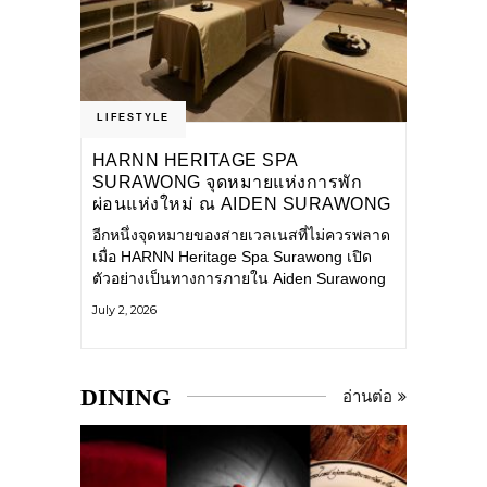
LIFESTYLE
HARNN HERITAGE SPA
SURAWONG จุดหมายแห่งการพัก
ผ่อนแห่งใหม่ ณ AIDEN SURAWONG
BANGKOK
อีกหนึ่งจุดหมายของสายเวลเนสที่ไม่ควรพลาด
เมื่อ HARNN Heritage Spa Surawong เปิด
ตัวอย่างเป็นทางการภายใน Aiden Surawong
Bangkok พร้อมชวนทุกคนหลีกหนีความวุ่นวาย
July 2, 2026
ของเมืองใหญ่ มาสัมผัสประสบการณ์การพัก
ผ่อนที่ผสานศาสตร์การบำบัดแบบไทยเข้ากับ
ความร่วมสมัยอย่างลงตัว สปาแห่งนี้ได้รับแรง
บันดาลใจจากยุคฟื้นฟูศิลปวัฒนธรรมในสมัย
DINING
อ่านต่อ
รัชกาลที่