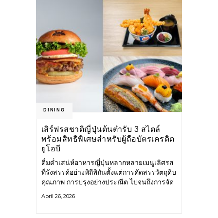
ถ่ายทอดวัฒนธรรมการกินดื่มแบบ
เมดิเตอร์เรเนียนอย่างมีรสนิยม
DINING
เสิร์ฟรสชาติญี่ปุ่นต้นตำรับ 3 สไตล์
พร้อมสิทธิพิเศษสำหรับผู้ถือบัตรเครดิต
ยูโอบี
ดื่มด่ำเสน่ห์อาหารญี่ปุ่นหลากหลายเมนูเลิศรส
ที่รังสรรค์อย่างพิถีพิถันตั้งแต่การคัดสรรวัตถุดิบ
คุณภาพ การปรุงอย่างประณีต ไปจนถึงการจัด
เสิร์ฟอย่างงดงาม เพื่อมอบประสบการณ์มื้อ
April 26, 2026
พิเศษที่น่าประทับใจในทุกคำ Sushi Katsu
จากผู้นำเข้าปลาและวัตถุดิบคุณภาพจาก