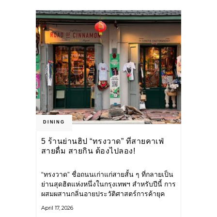
ประเทศญี่ปุ่น สู่การเปิดร้านอาหารญี่ปุ่น
ใจกลางกรุงเทพฯ ที่พิถีพิถันทุกขั้นตอนในการ
รังสรรค์อาหารทุกจาน ทั้งคัดสรรเนื้อวัว ปลา
สด และอาหารทะเลระดับพรีเมียม พร้อมปรับ
สูตรข้าว
DINING
5 ร้านย่านฮิป “ทรงวาด” ที่สายคาเฟ่
สายดื่ม สายกิน ต้องไปลอง!
“ทรงวาด” ชื่อถนนเก่าแก่สายสั้น ๆ ที่กลายเป็น
ย่านสุดฮิตแห่งหนึ่งในกรุงเทพฯ สำหรับปีนี้ การ
ผสมผสานกลิ่นอายประวัติศาสตร์การค้ายุค
สงครามโลกครั้งที่ 2 กับคลื่นลูกใหม่ของเหล่า
April 17, 2026
ศิลปินและร้านค้าต่าง ๆ รังสรรค์ให้ถนนเส้นนี้