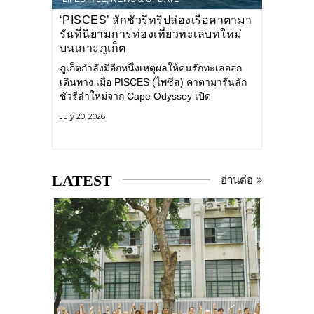
‘PISCES’ ลักชัวรีทริปล่องเรือคาตามา
รันที่นิยามการท่องเที่ยวทะเลบทใหม่
บนเกาะภูเก็ต
ภูเก็ตกำลังมีอีกหนึ่งเหตุผลให้คนรักทะเลออก
เดินทาง เมื่อ PISCES (ไพซีส) คาตามารันลัก
ชัวรีลำใหม่จาก Cape Odyssey เปิด
ประสบการณ์ล่องเรือสู่ทะเลอันดามันและอ่าว
July 20, 2026
พังงาในมุมที่ต่างออกไป ผสานความสะดวก
สบายแบบโรงแรมระดับลักชัวรีเข้ากับเสน่ห์
ของธรรมชาติ จนทุกช่วงเวลาบนเรือกลายเป็น
ส่วนหนึ่งของการเดินทาง ทั้งงานบริการ สิ่ง
LATEST
อ่านต่อ
อำนวยความสะดวก