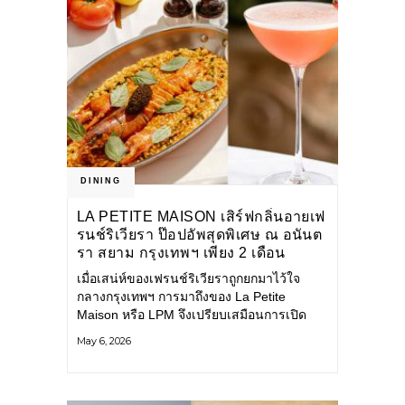
DINING
LA PETITE MAISON เสิร์ฟกลิ่นอายเฟ
รนช์ริเวียรา ป๊อปอัพสุดพิเศษ ณ อนันต
รา สยาม กรุงเทพฯ เพียง 2 เดือน
เท่านั้น
เมื่อเสน่ห์ของเฟรนช์ริเวียราถูกยกมาไว้ใจ
กลางกรุงเทพฯ การมาถึงของ La Petite
Maison หรือ LPM จึงเปรียบเสมือนการเปิด
ประสบการณ์ จุดหมายปลายทางแห่งรสชาติ ที่
May 6, 2026
สะท้อนรสนิยมระดับโลกได้อย่างแท้จริง LPM
เป็นที่รู้จักในฐานะร้านอาหารสไตล์เฟรนช์ริ
เวียราที่ได้รับการยอมรับในระดับนานาชาติ