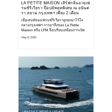
LA PETITE MAISON เสิร์ฟกลิ่นอายเฟ
รนช์ริเวียรา ป๊อปอัพสุดพิเศษ ณ อนันต
รา สยาม กรุงเทพฯ เพียง 2 เดือน
เท่านั้น
เมื่อเสน่ห์ของเฟรนช์ริเวียราถูกยกมาไว้ใจ
กลางกรุงเทพฯ การมาถึงของ La Petite
Maison หรือ LPM จึงเปรียบเสมือนการเปิด
ประสบการณ์ จุดหมายปลายทางแห่งรสชาติ ที่
May 6, 2026
สะท้อนรสนิยมระดับโลกได้อย่างแท้จริง LPM
เป็นที่รู้จักในฐานะร้านอาหารสไตล์เฟรนช์ริ
เวียราที่ได้รับการยอมรับในระดับนานาชาติ
ถ่ายทอดวัฒนธรรมการกินดื่มแบบ
เมดิเตอร์เรเนียนอย่างมีรสนิยม
LIFESTYLE
,
NEWS & UPDATE