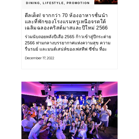
DINING
,
LIFESTYLE
,
PROMOTION
ดีลเด็ด! จากกว่า 70 ห้องอาหารชั้นนำ
และที่พักของโรงแรมหรูเหนือจรดใต้
เฉลิมฉลองคริสต์มาสและปีใหม่ 2566
ร่วมนับถอยหลังปีเสือ 2565 ก้าวเข้าสู่ปีกระต่าย
2566 ท่ามกลางบรรยากาศแห่งความสุข ความ
รื่นรมย์ และมนต์เสน่ห์ของเฟสทีฟ ซีซั่น ที่อะ
ราวด์คัดสรรค์มาส่งต่อดีลเด็ดกว่า 70 ห้อง
December 17, 2022
อาหารชั้นนำ ยกระดับการพักผ่อนและมื้ออาหาร
สุดเอ็กซ์คลูซีฟ