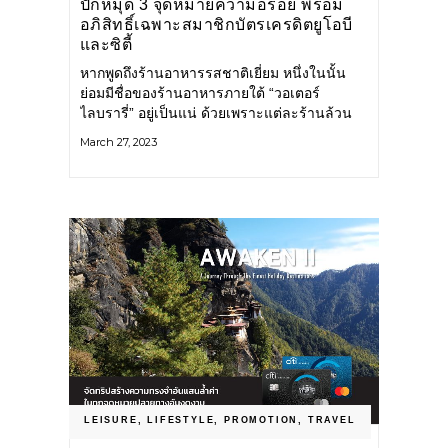
ปักหมุด 3 จุดหมายความอร่อย พร้อม
อภิสิทธิ์เฉพาะสมาชิกบัตรเครดิตยูโอบี
และซิตี้
หากพูดถึงร้านอาหารรสชาติเยี่ยม หนึ่งในนั้น
ย่อมมีชื่อของร้านอาหารภายใต้ “วอเตอร์
ไลบรารี่” อยู่เป็นแน่ ด้วยเพราะแต่ละร้านล้วน
ผ่านการคิดค้นคอนเซปต์ ผสานการคัดสรร
March 27, 2023
วัตถุดิบ เชฟฝีมือเยี่ยม และบรรยากาศอัน
สมบูรณ์แบบ กลั่นกรองจนกลายเป็นจุดหมาย
ปลายทางความอร่อยที่ทุกคนต่างชื่นชอบ
Water Library Brasserie ร้านอาหารฝรั่งเศส
LEISURE
,
LIFESTYLE
,
PROMOTION
,
TRAVEL