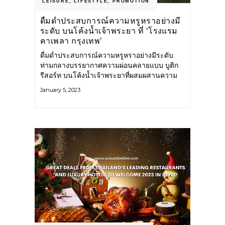
LEISURE
,
LIFESTYLE
,
PROMOTION
ดื่มด่ำประสบการณ์ความหรูหราอย่างมี
ระดับ บนโค้งน้ำเจ้าพระยา ที่ ‘โรงแรม
คาเพลา กรุงเทพ’
ดื่มด่ำประสบการณ์ความหรูหราอย่างมีระดับ
ท่ามกลางบรรยากาศความผ่อนคลายแบบ บูติก
รีสอร์ท บนโค้งน้ำเจ้าพระยาที่ผสมผสานความ
ร่วมสมัยแบบไร้กาลเวลา โรงแรมคาเพลา
January 5, 2023
กรุงเทพ ตั้งอยู่บนทำเลอันยอดเยี่ยมของ
“เจริญกรุง” ถนนสายประวัติศาสตร์เก่าแก่ที่สุด
ของไทย บรรจบกับ “เจ้าพระยา” สายน้ำอันยิ่ง
ใหญ่ที่ไหลผ่านกลางเมืองเสมือนเส้นเลือดใหญ่
นำพาการค้าขายอันรุ่งเรืองสู่สยามประเทศมา
ช้านาน