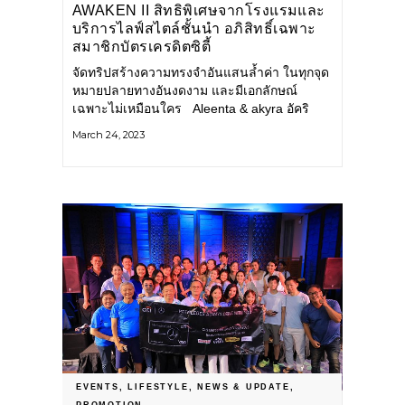
AWAKEN II สิทธิพิเศษจากโรงแรมและ
บริการไลฟ์สไตล์ชั้นนำ อภิสิทธิ์เฉพาะ
สมาชิกบัตรเครดิตซิตี้
จัดทริปสร้างความทรงจำอันแสนล้ำค่า ในทุกจุด
หมายปลายทางอันงดงาม และมีเอกลักษณ์
เฉพาะไม่เหมือนใคร Aleenta & akyra อัคริ
นทร์ โฮเทล กรุ๊ป เจ้าของและผู้บริหารรีสอร์ต
March 24, 2023
และโรงแรมบูติกหรูหรา 4 แห่งบนทำเลอันยอด
เยี่ยมในประเทศไทย ได้แก่ อลีนตา
EVENTS
,
LIFESTYLE
,
NEWS & UPDATE
,
PROMOTION