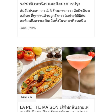
รสชาติ เทคนิค และศิลปะการปรุง
อาหาร
สัมผัสประสบการณ์ 3 ร้านอาหารระดับมิชลินข
องไทย ที่ทุกจานล้วนถูกรังสรรค์อย่างพิถีพิถัน
สะท้อนถึงความเป็นเลิศทั้งในรสชาติ เทคนิค
และศิลปะการปรุงอาหารอย่างแท้จริง KHAO
June 1, 2026
SAN SEK ร้านอาหารไทยสไตล์แคชชวล ภายใต้
การสร้างสรรค์ของ เชฟแพม –
DINING
LA PETITE MAISON เสิร์ฟกลิ่นอายเฟ