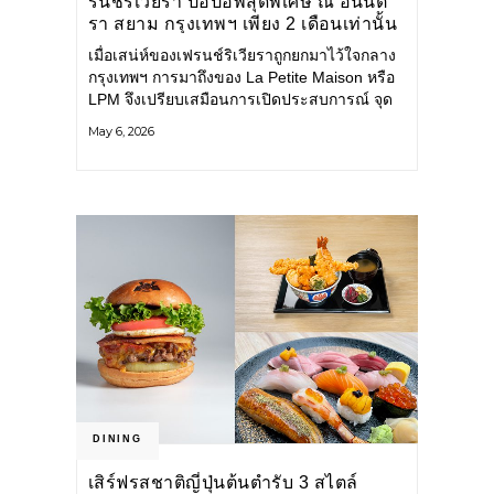
รนช์ริเวียรา ป๊อปอัพสุดพิเศษ ณ อนันต
รา สยาม กรุงเทพฯ เพียง 2 เดือนเท่านั้น
เมื่อเสน่ห์ของเฟรนช์ริเวียราถูกยกมาไว้ใจกลาง
กรุงเทพฯ การมาถึงของ La Petite Maison หรือ
LPM จึงเปรียบเสมือนการเปิดประสบการณ์ จุด
หมายปลายทางแห่งรสชาติ ที่สะท้อนรสนิยม
May 6, 2026
ระดับโลกได้อย่างแท้จริง LPM เป็นที่รู้จักใน
ฐานะร้านอาหารสไตล์เฟรนช์ริเวียราที่ได้รับ
การยอมรับในระดับนานาชาติ ถ่ายทอด
วัฒนธรรมการกินดื่มแบบเมดิเตอร์เรเนียนอย่าง
มีรสนิยม
DINING
เสิร์ฟรสชาติญี่ปุ่นต้นตำรับ 3 สไตล์