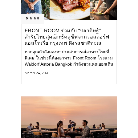
DINING
FRONT ROOM ร่วมกับ “ปลาดิษฐ์”
สำรับไทยสุดเอ็กซ์คลูซีฟจากวอลดอร์ฟ
แอสโทเรีย กรุงเทพ ดึงรสชาติทะเล
ตะวันออกสู่ประสบการณ์ไฟน์ไดนิ่ง
หากคุณกำลังมองหาประสบการณ์อาหารไทยที่
ระดับมิชลิน
พิเศษ ในช่วงนี้ห้องอาหาร Front Room โรงแรม
Waldorf Astoria Bangkok กำลังชวนคุณออกเดิน
ทางสู่รสชาติของท้องทะเลตะวันออก ผ่านสำรับ
March 24, 2026
อาหารไทยสุดเอ็กซ์คลูซีฟที่ไม่ได้มีให้ลิ้มลองกัน
บ่อยๆ ซึ่งครั้งนี้ จับมือกับ