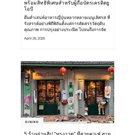
พร้อมสิทธิพิเศษสำหรับผู้ถือบัตรเครดิตยู
โอบี
ดื่มด่ำเสน่ห์อาหารญี่ปุ่นหลากหลายเมนูเลิศรส ที่
รังสรรค์อย่างพิถีพิถันตั้งแต่การคัดสรรวัตถุดิบ
คุณภาพ การปรุงอย่างประณีต ไปจนถึงการจัด
เสิร์ฟอย่างงดงาม เพื่อมอบประสบการณ์มื้อพิเศษ
April 26, 2026
ที่น่าประทับใจในทุกคำ Sushi Katsu จากผู้นำ
เข้าปลาและวัตถุดิบคุณภาพจากประเทศญี่ปุ่น สู่
การเปิดร้านอาหารญี่ปุ่นใจกลางกรุงเทพฯ ที่
พิถีพิถันทุกขั้นตอนในการรังสรรค์อาหารทุกจาน
ทั้งคัดสรรเนื้อวัว ปลาสด และอาหารทะเลระดับ
พรีเมียม พร้อมปรับสูตรข้าว
DINING
5 ร้านย่านฮิป “ทรงวาด” ที่สายคาเฟ่ สาย