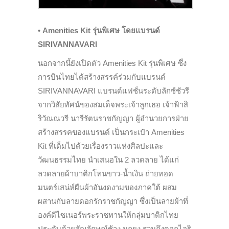
•
Amenities Kit รุ่นพิเศษ โดยแบรนด์
SIRIVANNAVARI
นอกจากนี้ยังเปิดตัว Amenities Kit รุ่นพิเศษ ซึ่ง
การบินไทยได้สร้างสรรค์ร่วมกับแบรนด์
SIRIVANNAVARI แบรนด์แฟชั่นระดับลักซ์ชัวรี
จากวิสัยทัศน์ของสมเด็จพระเจ้าลูกเธอ เจ้าฟ้าสิ
ริวัณณวรี นารีรัตนราชกัญญา ผู้อำนวยการฝ่าย
สร้างสรรคของแบรนด์ เป็นกระเป๋า Amenities
Kit ที่เต็มไปด้วยเรื่องราวแห่งศิลปะและ
วัฒนธรรมไทย นำเสนอใน 2 ลวดลาย ได้แก่
ลวดลายผ้าบาติกโทนขาว-น้ำเงิน ถ่ายทอด
มนตร์เสน่ห์ผืนผ้าอันงดงามของภาคใต้ ผสม
ผสานกับลายดอกรักราชกัญญา ซึ่งเป็นลายผ้าที่
องค์ดีไซเนอร์พระราชทานให้กลุ่มบาติกไทย
ประดับด้วยสัญลักษณ์ช้าง นกยูง รวมถึงดอกไอริ