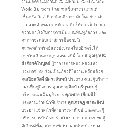
งานนี้จัดขึ้นเมื่อวันที่ 29 เมษายน 2568 ณ ห้อง
World Ballroom โรงแรมเซ็นทารา แกรนด์
เซ็นทรัลเวิลด์ ที่สะท้อนถึงการเติบโตอย่างสง่า
งามและมั่นคงภายหลังจากที่บริษัทฯ ได้ประสบ
ความสำเร็จในการดำเนินแผนฟื้นฟูกิจการ และ
คาดว่าจะกลับเข้าสู่การซื้อขายใน
ตลาดหลักทรัพย์แห่งประเทศไทยอีกครั้งได้
ภายในเดือนกรกฎาคมของปีนี้ โดยมี
คุณฐาปนี
ย์ เกียรติไพบูลย์
ผู้ว่าการการท่องเที่ยวแห่ง
ประเทศไทย ร่วมเป็นเกียรติในงาน พร้อมด้วย
คุณปิยสวัสดิ์ อัมระนันทน์
ประธานคณะผู้บริหาร
แผนฟื้นฟูกิจการ
คุณชาญศิลป์ ตรีนุชกร
ผู้
บริหารแผนฟื้นฟูกิจการ
คุณชาย เอี่ยมศิริ
ประธานเจ้าหน้าที่บริหาร
คุณกรกฏ ชาตะสิงห์
ประธานเจ้าหน้าที่สายการพาณิชย์ และคณะผู้
บริหารการบินไทย ร่วมในงาน ท่ามกลางแขกผู้
มีเกียรติทั้งลูกค้าคนพิเศษ กลุ่มพันธมิตรทาง