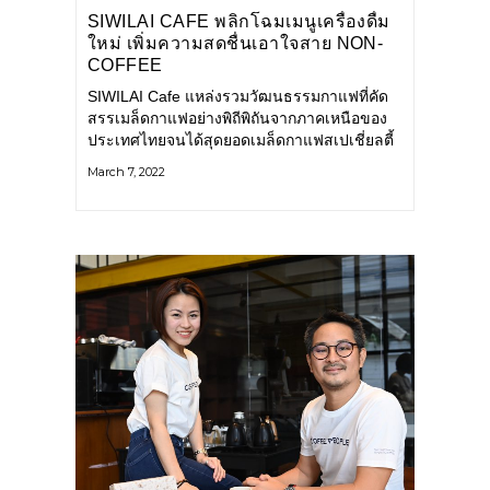
SIWILAI CAFE พลิกโฉมเมนูเครื่องดื่ม
ใหม่ เพิ่มความสดชื่นเอาใจสาย NON-
COFFEE
SIWILAI Cafe แหล่งรวมวัฒนธรรมกาแฟที่คัด
สรรเมล็ดกาแฟอย่างพิถีพิถันจากภาคเหนือของ
ประเทศไทยจนได้สุดยอดเมล็ดกาแฟสเปเชี่ยลตี้
ที่หมุนเวียนให้ได้สัมผัส พร้อมอาหารและเครื่อง
March 7, 2022
ดื่มที่ให้ความสำคัญกับรสชาติและวัตถุดิบท้องถิ่น
ที่ดีที่สุด เปิดประสบการณ์ใหม่ด้วยเมนูเครื่องดื่ม
ล่าสุด ปรับสูตรให้มีความสดใหม่และเพิ่มตัว
เลือกสำหรับผู้ที่ไม่ดื่มกาแฟให้มีความหลากหลาย
มากยิ่งขึ้น Smoothies เติมความสดชื่นด้วยคุณ
ประโยชน์เต็มแก้ว หวานฉ่ำแบบธรรมชาติจาก
ผลไม้สด มาพร้อมกัน 4 เมนูตามใจชอบอย่าง
Pandan