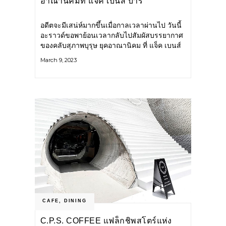
อาณานิคมที่ แจ็ค เบนส์ บาร์
อดีตจะมีเสน่ห์มากขึ้นเมื่อกาลเวลาผ่านไป วันนี้
อะราวด์ขอพาย้อนเวลากลับไปสัมผัสบรรยากาศ
ของคลับสุภาพบุรุษ ยุคอาณานิคม ที่ แจ็ค เบนส์
บาร์ ที่กลับมาให้บริการอีกครั้ง ณ โรงแรม 137
March 9, 2023
พิลลาร์
CAFE
,
DINING
C.P.S. COFFEE แฟล็กชิพสโตร์แห่ง