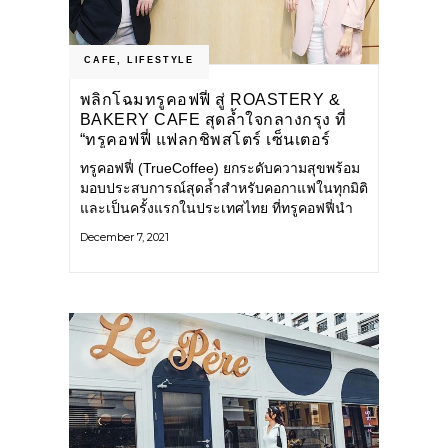
CAFE
,
LIFESTYLE
พลิกโฉมทรูคอฟฟี่ สู่ ROASTERY &
BAKERY CAFE สุดล้ำใจกลางกรุง ที่
“ทรูคอฟฟี่ แฟลกชิพสโตร์ เซ็นเตอร์
พอยท์ สยามสแควร์”
ทรูคอฟฟี่ (TrueCoffee) ยกระดับความสุขพร้อม
มอบประสบการณ์สุดล้ำสำหรับคอกาแฟในทุกมิติ
และเป็นครั้งแรกในประเทศไทย ที่ทรูคอฟฟี่นำ
อัจฉริยภาพของเทคโนโลยีทรู 5G และ
December 7, 2021
นวัตกรรมใหม่ ผสานเข้ากับไลฟ์สไตล์คนยุค
ดิจิทัล สร้างสรรค์อาณาจักรกาแฟสไตล์มินิมอล
ทรูคอฟฟี่ แฟลกชิพสโตร์ เซ็นเตอร์พอยท์