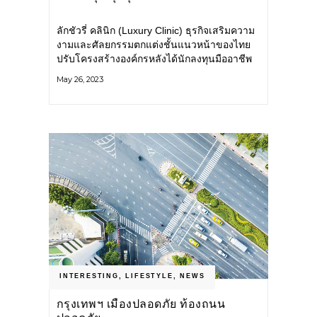
ลักชัวรี่ คลินิก (Luxury Clinic) ธุรกิจเสริมความ
งามและศัลยกรรมตกแต่งชั้นแนวหน้าของไทย
ปรับโครงสร้างองค์กรหลังได้นักลงทุนมืออาชีพ
กลุ่มใหม่เข้ามาร่วมธุรกิจ รับเทรนด์ธุรกิจ
May 26, 2023
เวลเนสเติบโตทั่วโลก เตรียมยกระดับธุรกิจสู่การ
เป็นผู้นำนวัตกรรมความงามและสุขภาพแบบ
ครบวงจร พร้อมนำเสนอนวัตกรรมที่ช่วยเพิ่ม
มูลค่า และตอบสนองความต้องการของลูกค้าได้
ดียิ่งขึ้น เพื่อสนับสนุนแผนขยายธุรกิจสร้างการ
เติบโตต่อเนื่อง นางสาวพันธิวา พงษ์ศักดิ์ศิลป์
INTERESTING
,
LIFESTYLE
,
NEWS
กรุงเทพฯ เมืองปลอดภัย ท้องถนน