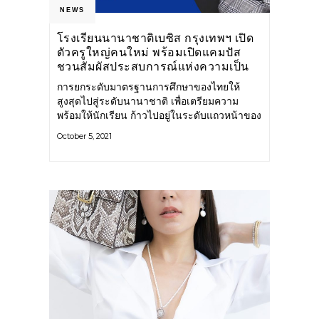
NEWS
โรงเรียนนานาชาติเบซิส กรุงเทพฯ เปิด
ตัวครูใหญ่คนใหม่ พร้อมเปิดแคมปัส
ชวนสัมผัสประสบการณ์แห่งความเป็น
เลิศ ในกิจกรรม OPEN HOUSE เสาร์ที่
การยกระดับมาตรฐานการศึกษาของไทยให้
13 พ.ย.นี้!
สูงสุดไปสู่ระดับนานาชาติ เพื่อเตรียมความ
พร้อมให้นักเรียน ก้าวไปอยู่ในระดับแถวหน้าของ
มหาวิทยาลัยที่ดีที่สุด รวมถึงสู่การแข่งขันใน
October 5, 2021
ตลาดมืออาชีพระดับโลกได้อย่างภาคภูมิ นับเป็น
พันธกิจอันสำคัญยิ่งของ โรงเรียนนานาชาติเบ
ซิส กรุงเทพฯ หัวใจหลักสูตรเบซิส (BASIS
Curriculum) หลังจากเปิดตัวมาได้สองปีเต็ม
โรงเรียนนานาชาติเบซิส กรุงเทพฯ ลำดับที่