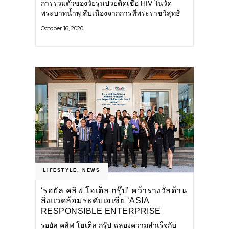
การรวมตัวของวัยรุ่นป่วยติดเชื่อ HIV ในวัด
พระบาทน้ำพุ สืบเนื่องจากการที่พระราชวิสุทธิ
ประชานาถ (หลวงพ่ออลงกต) วัดพระบาทน้้าพุ
October 16, 2020
จ. ลพบุรี ได้มีดำริให้จัดท้า "โครงการหนังพลัง
บุญ "หรือ“
LIFESTYLE
,
NEWS
‘รอยัล คลิฟ โฮเต็ล กรุ๊ป’ คว้ารางวัลด้าน
สิ่งแวดล้อมระดับเอเชีย ‘ASIA
RESPONSIBLE ENTERPRISE
AWARDS’ ประจำปี 2563
รอยัล คลิฟ โฮเต็ล กรุ๊ป ฉลองความสำเร็จกับ