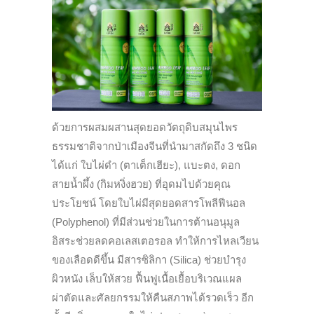
ด้วยการผสมผสานสุดยอดวัตถุดิบสมุนไพร
ธรรมชาติจากป่าเมืองจีนที่นำมาสกัดถึง 3 ชนิด
ได้แก่ ใบไผ่ดำ (ตาเต็กเฮียะ), แบะตง, ดอก
สายน้ำผึ้ง (กิมหงิ่งฮวย) ที่อุดมไปด้วยคุณ
ประโยชน์ โดยใบไผ่มีสุดยอดสารโพลีฟีนอล
(Polyphenol) ที่มีส่วนช่วยในการต้านอนุมูล
อิสระช่วยลดคอเลสเตอรอล ทำให้การไหลเวียน
ของเลือดดีขึ้น มีสารซิลิกา (Silica) ช่วยบำรุง
ผิวหนัง เล็บให้สวย ฟื้นฟูเนื้อเยื้อบริเวณแผล
ผ่าตัดและศัลยกรรมให้คืนสภาพได้รวดเร็ว อีก