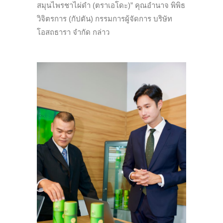
สมุนไพรชาไผ่ดำ (ตราเอโดะ)” คุณอำนาจ พิพิธ
วิจิตรการ (กัปตัน) กรรมการผู้จัดการ บริษัท
โอสถธารา จำกัด กล่าว