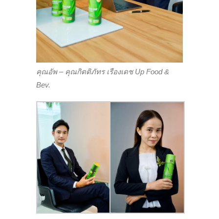
คุณอัพ – คุณกิตติภัทร เรืองเดช Up Food &
Bev.