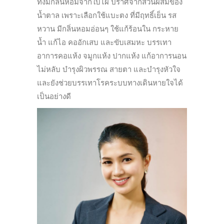
ทั้งมีกลิ่นหอมจากใบไผ่ ปราศจากส่วนผสมของ
น้ำตาล เพราะเลือกใช้แบะตง ที่มีฤทธิ์เย็น รส
หวาน มีกลิ่นหอมอ่อนๆ ใช้แก้ร้อนใน กระหาย
น้ำ แก้ไอ คออักเสบ และขับเสมหะ บรรเทา
อาการคอแห้ง จมูกแห้ง ปากแห้ง แก้อาการนอน
ไม่หลับ บำรุงผิวพรรณ สายตา และบำรุงหัวใจ
และยังช่วยบรรเทาโรคระบบทางเดินหายใจได้
เป็นอย่างดี