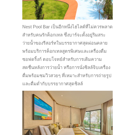
Nest Pool Bar เป็นอีกหนึ่งไฮไลต์ที่ไม่ควรพลาด
สำหรับคนรักค็อกเทล ซึ่งบาร์จะตั้งอยู่ริมสระ
ว่ายน้ำของรีสอร์ทในบรรยากาศสุดผ่อนคลาย
พร้อมบริการค็อกเทลสูตรพิเศษและเครื่องดื่ม
ซอฟดริ้งก์ ตอบโจทย์สำหรับการเติมความ
สดชื่นหลังการว่ายน้ำ หรือการนั่งชิลล์จิบเครื่อง
ดื่มพร้อมชมวิวสวยๆ ที่เหมาะสำหรับการถ่ายรูป
และดื่มด่ำกับบรรยากาศสุดชิลล์