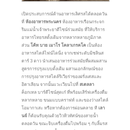
เปิดประสบการณ์ด้านอาหารเลิศรสได้ตลอดวัน
ที่
ห้องอาหารพระนคร
ห้องอาหารเรือนกระจก
ริมแม่น้ำเจ้าพระยาดีไซน์ร่วมสมัย
ที่ให้บริการ
อาหารไทยรสดั้งเดิมจากหลากหลายภูมิภาค
ส่วน
โค้ท บาย เมาโร โคลาเกรคโค
เป็นห้อง
อาหารสไตล์ไฟน์ไดนิ่ง
จากเชฟระดับมิชลินส
ตาร์
3
ดาว
นำเสนออาหารร่วมสมัยที่ผสมผสาน
สูตรการปรุงแบบดั้งเดิม
ผสานเอกลักษณ์ของ
การปรุงอาหารสไตล์ริเวียร่าของฝรั่งเศสและ
อิตาเลียน
จากนั้นแวะเวียนไปที่
สเตลลา
ค็อกเทล
บาร์ดีไซน์สุดเก๋
ที่พร้อมเสิร์ฟเครื่องดื่ม
หลากหลาย
ขนมแบบคราฟท์
และของว่างสไตล์
โอมากาเสะ
หรือหากต้องการผ่อนคลาย
ที
เลา
นจ์
ก็ต้อนรับคุณด้วยวิวทิวทัศน์ของสายน้ำ
ตลอดวัน
ขณะจิบเครื่องดื่มไปพร้อม ๆ
กับลิ้มรส