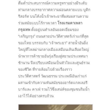
ดื่มด่ำประสบการณ์ความหรูหราอย่างมีระดับ
ท่ามกลางบรรยากาศความผ่อนคลายแบบ
บูติก
รีสอร์ท
บนโค้งน้ำเจ้าพระยาที่ผสมผสานความ
ร่วมสมัยแบบไร้กาลเวลา
โรงแรมคาเพลา
กรุงเทพ
ตั้งอยู่บนทำเลอันยอดเยี่ยมของ
“
เจริญกรุง
”
ถนนสายประวัติศาสตร์เก่าแก่ที่สุด
ของไทย
บรรจบกับ
“
เจ้าพระยา
”
สายน้ำอันยิ่ง
ใหญ่ที่ไหลผ่านกลางเมืองเสมือนเส้นเลือดใหญ่
นำพาการค้าขายอันรุ่งเรืองสู่สยามประเทศมา
ช้านาน
จึงเปรียบเสมือนเป็นหัวใจและศูนย์รวม
ของชีวิต
ที่รายล้อมไปด้วยเรื่องราว
ประวัติศาสตร์
วัฒนธรรม
ประเพณีอันเก่าแก่
ผสานเข้ากับความทันสมัยของอาร์ตแกลเลอรี
บาร์และ
คาเฟ่
รวมไว้ซึ่งเสน่ห์ของชุมชนริมน้ำ
เอาไว้ได้อย่างครบถ้วน