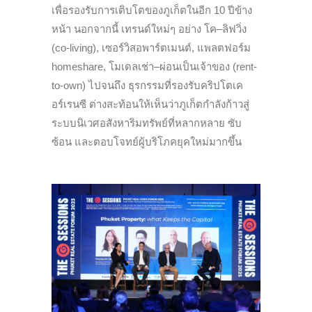
เพื่อรองรับการเติบโตของภูเก็ตในอีก 10 ปีข้าง
หน้า นอกจากนี้ เทรนด์ใหม่ๆ อย่าง โค–ลิฟวิ่ง
(co-living), เซอร์วิสอพาร์ตเมนต์, แพลตฟอร์ม
homeshare, โมเดลเช่า–ผ่อนเป็นเจ้าของ (rent-
to-own) ไปจนถึง ธุรกรรมที่รองรับคริปโตเค
อร์เรนซี ต่างสะท้อนให้เห็นว่าภูเก็ตกำลังก้าวสู่
ระบบนิเวศอสังหาริมทรัพย์ที่หลากหลาย ซับ
ซ้อน และตอบโจทย์ผู้บริโภคยุคใหม่มากขึ้น