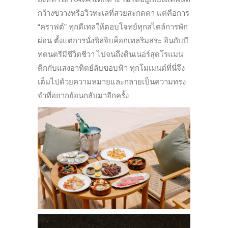
กว้างขวางหรือวิวทะเลที่สวยสะกดตา แต่คือการ
“คราฟต์” ทุกดีเทลให้ตอบโจทย์ทุกสไตล์การพัก
ผ่อน ตั้งแต่การนั่งชิลจิบค็อกเทลริมสระ อินกับบี
ทดนตรีมีชีวิตชีวา ไปจนถึงดินเนอร์สุดโรแมน
ติกกับแสงอาทิตย์ลับขอบฟ้า ทุกโมเมนต์ที่นี่จึง
เต็มไปด้วยความหมายและกลายเป็นความทรง
จำที่อยากย้อนกลับมาอีกครั้ง