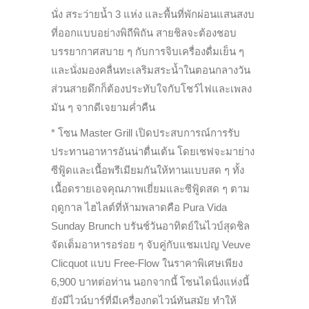
นั่ง สระว่ายน้ำ 3 แห่ง และพื้นที่พักผ่อนแสนสงบ
ที่ออกแบบอย่างพิถีพิถัน สายชิลจะต้องชอบ
บรรยากาศสบาย ๆ กับการจิบเครื่องดื่มเย็น ๆ
และนั่งมองคลื่นทะเลริมสระน้ำในตอนกลางวัน
ส่วนสายดึกก็ต้องประทับใจกับโชว์ไฟและเพลง
มัน ๆ จากดีเจยามค่ำคืน
* โซน Master Grill เปิดประสบการณ์การรับ
ประทานอาหารอันน่าตื่นเต้น โดยเชฟจะมาย่าง
ซีฟู้ดและเนื้อพรีเมียมกันให้ทานแบบสด ๆ ทั้ง
เนื้อดรายเอจคุณภาพเยี่ยมและซีฟู้ดสด ๆ ตาม
ฤดูกาล ไฮไลต์ที่ห้ามพลาดคือ Pura Vida
Sunday Brunch บรันช์วันอาทิตย์ในไวบ์สุดชิล
จัดเต็มอาหารอร่อย ๆ จับคู่กับแชมเปญ Veuve
Clicquot แบบ Free-Flow ในราคาพิเศษเพียง
6,900 บาทต่อท่าน นอกจากนี้ โซนไดนิ่งแห่งนี้
ยังมีไวน์บาร์ที่มีเครื่องกดไวน์ทันสมัย ทำให้