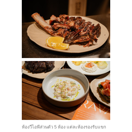
ห้องวีไอพีส่วนตัว 5 ห้อง แต่ละห้องรองรับแขก