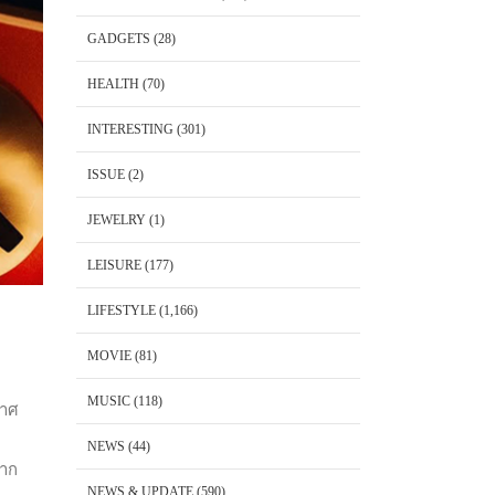
GADGETS
(28)
HEALTH
(70)
INTERESTING
(301)
ISSUE
(2)
JEWELRY
(1)
LEISURE
(177)
LIFESTYLE
(1,166)
MOVIE
(81)
MUSIC
(118)
กาศ
NEWS
(44)
จาก
NEWS & UPDATE
(590)