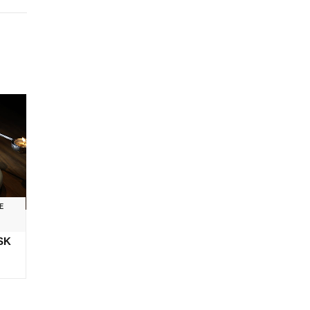
E
E
SK