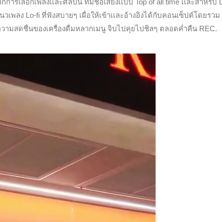
รเลือกเพลงเเละศิลปิน ที่มีชื่อเสียงเเบบ Top of all time เเละสำหรับ
เเนวเพลง Lo-fi ที่ฟังสบายๆ เผื่อให้เข้าเเละอ้างอิงได้กับคอนเซ็ปต์โดยรว
วามสดชื่นของเครื่องดื่มหลากเมนู จิบไปคุยไปชิลๆ ตลอดค่ำคืน REC.