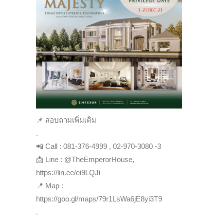
📌 สอบถามเพิ่มเติม
.
📲 Call : 081-376-4999 , 02-970-3080 -3
📩 Line : @TheEmperorHouse,
https://lin.ee/ei9LQJi
📍 Map :
https://goo.gl/maps/79r1LsWa6jE8yi3T9
.