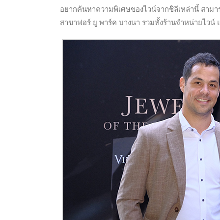
อยากค้นหาความพิเศษของไวน์จากชิลีเหล่านี้ สามารถค
สาขาฟอร์ ยู พาร์ค บางนา รวมทั้งร้านจำหน่ายไวน์