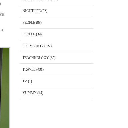
3
NIGHTLIFE
(22)
ื่อ
PEOPLE
(88)
าม
PEOPLE
(39)
PROMOTION
(222)
TEACHNOLOGY
(35)
TRAVEL
(431)
TV
(1)
YUMMY
(45)