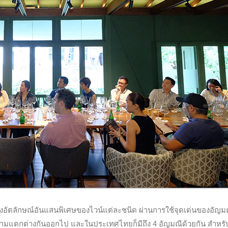
ถึงอัตลักษณ์อันแสนพิเศษของไวน์แต่ละชนิด ผ่านการใช้จุดเด่นของอัญม
ามแตกต่างกันออกไป และในประเทศไทยก็มีถึง 4 อัญมณีด้วยกัน สำหรับผู