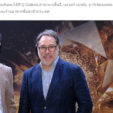
้นพบได้ที่ Q Galleria สาขานางลิ้นจี่, เมเจอร์ เอกมัย, มาร์เช่ทองหล่
 และร้านอาหารชั้นนำทั่วประเทศ