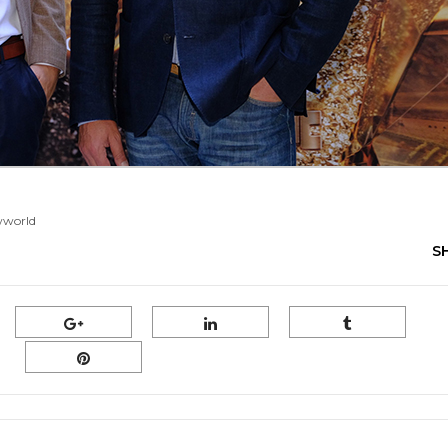
wworld
S