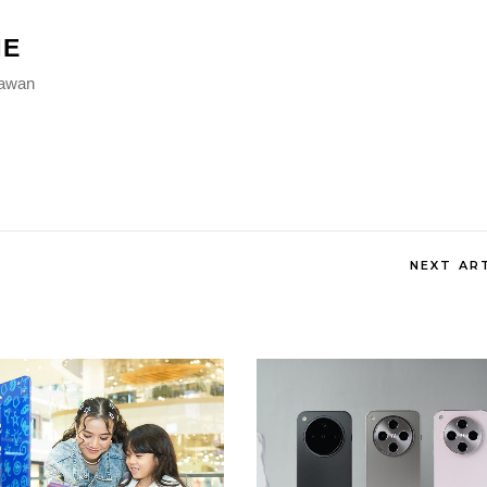
NE
hawan
NEXT AR