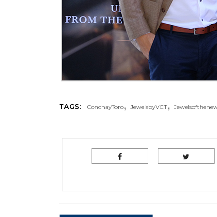
,
,
TAGS:
ConchayToro
JewelsbyVCT
Jewelsofthene