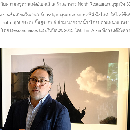
กับความหรูหราแห่งอัญมณี ณ ร้านอาหาร North Restaurant สุขุมวิท 3
งานชั้นเยี่ยมในศาสตร์การปลูกองุ่นแห่งประเทศชิลี ซึ่งได้ทำให้ไวน์ขึ้นช
ablo ถูกยกระดับขึ้นสู่ระดับดีเยี่ยม นอกจากนี้ยังได้รับตําแหน่งอันทรง
24 โดย Descorchados และในปีค.ศ. 2019 โดย Tim Atkin ที่การันดีถึงคว