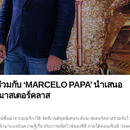
่วมกับ ‘MARCELO PAPA’ นำเสนอ
บมาสเตอร์คลาส
ไวน์ชั้นนําจากอเมริกาใต้ จัดอีเวนต์สุดพิเศษระดับมาสเตอร์คลาสร่วมกับไ
ดฟ้ามาแบ่งปันความรู้เกี่ยวกับการผลิตไวน์ของชิลี ภายใต้คอนเซ็ปต์ ‘Jewe