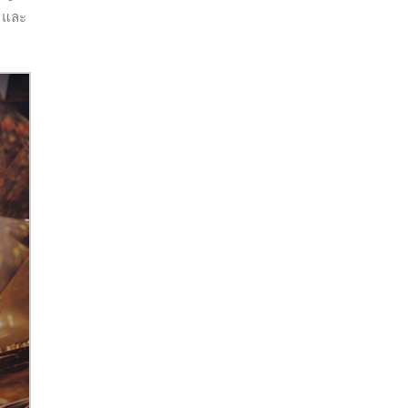
อ และ