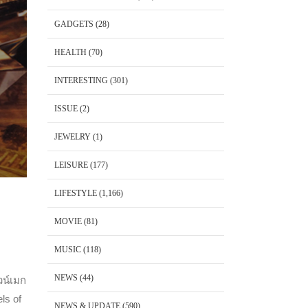
GADGETS
(28)
HEALTH
(70)
INTERESTING
(301)
ISSUE
(2)
JEWELRY
(1)
LEISURE
(177)
LIFESTYLE
(1,166)
MOVIE
(81)
MUSIC
(118)
NEWS
(44)
วน์เมก
ls of
NEWS & UPDATE
(590)