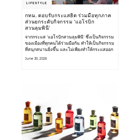
LIFESTYLE
กทม. ตอบรับกระแสฮิต ร่วมมือทุกภาค
ส่วนยกระดับกิจกรรม ‘แอโรบิก
สวนลุมพินี’
จากกระแส ‘แอโรบิกสวนลุมพินี’ ซึ่งเป็นกิจกรรม
ของเมืองที่ทุกคนได้ร่วมมือกัน ทำให้เป็นกิจกรรม
ที่สนุกสนานยิ่งขึ้น และไม่เพียงทำให้กระแสออก
กำลังกายในกรุงเทพฯ คึกคักขึ้นเท่านั้น แต่ยัง
June 30, 2026
กระจายไปยังหลายพื้นที่ของประเทศที่อยากออก
กำลังกาย เต้นแอโรบิกสนุกแบบสวนลุมพินี ทั้งนี้
กรุงเทพมหานคร (กทม.) ยังวางแผนขยาย
กิจกรรมนี้ไปสู่สวนสาธารณะต่าง