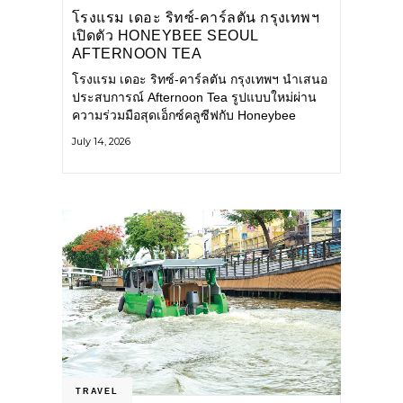
โรงแรม เดอะ ริทซ์-คาร์ลตัน กรุงเทพฯ
เปิดตัว HONEYBEE SEOUL
AFTERNOON TEA
COLLABORATION ณ คาเลโอ
โรงแรม เดอะ ริทซ์-คาร์ลตัน กรุงเทพฯ นำเสนอ
(CALEŌ) ชวนสัมผัสเสน่ห์ของขนม
ประสบการณ์ Afternoon Tea รูปแบบใหม่ผ่าน
หวานร่วมสมัยจากกรุงโซล
ความร่วมมือสุดเอ็กซ์คลูซีฟกับ Honeybee
Seoul คาเฟ่ขนมหวานสไตล์ฝรั่งเศสร่วมสมัยชื่อ
July 14, 2026
ดังจากกรุงโซล นำโดยเชฟอึนจอง
TRAVEL