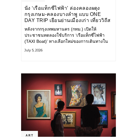
นั่ง ‘เรือแท็กซี่ไฟฟ้า’ ล่องคลองผดุง
กรุงเกษม-คลองบางลำพู แบบ ONE
DAY TRIP เยือนย่านเมืองเก่า เที่ยววิถีส
โลว์ไลฟ์แบบรักษ์โลก
หลังจากกรุงเทพมหานคร (กทม.) เปิดให้
ประชาชนทดลองใช้บริการ ‘เรือแท็กซี่ไฟฟ้า
(TAXI Boat)’ ทางเลือกใหม่ของการเดินทางใน
เมืองที่สะดวก สะอาด และเป็นมิตรกับสิ่ง
July 5, 2026
แวดล้อม ผ่านแอปพลิเคชัน MuvMi (มูฟมี)
ART