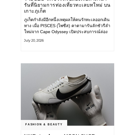
รันที่นิยามการท่องเที่ยวทะเลบทใหม่ บน
เกาะภูเก็ต
ภูเก็ตกำลังมีอีกหนึ่งเหตุผลให้คนรักทะเลออกเดิน
ทาง เมื่อ PISCES (ไพซีส) คาตามารันลักชัวรีลำ
ใหม่จาก Cape Odyssey เปิดประสบการณ์ล่อง
เรือสู่ทะเลอันดามันและอ่าวพังงาในมุมที่ต่างออก
July 20, 2026
ไป ผสานความสะดวกสบายแบบโรงแรมระดับ
ลักชัวรีเข้ากับเสน่ห์ของธรรมชาติ จนทุกช่วง
เวลาบนเรือกลายเป็นส่วนหนึ่งของการเดินทาง
ทั้งงานบริการ สิ่งอำนวยความสะดวก
FASHION & BEAUTY