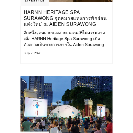
LIFESTYLE
HARNN HERITAGE SPA
SURAWONG จุดหมายแห่งการพักผ่อน
แห่งใหม่ ณ AIDEN SURAWONG
BANGKOK
อีกหนึ่งจุดหมายของสายเวลเนสที่ไม่ควรพลาด
เมื่อ HARNN Heritage Spa Surawong เปิด
ตัวอย่างเป็นทางการภายใน Aiden Surawong
Bangkok พร้อมชวนทุกคนหลีกหนีความวุ่นวาย
July 2, 2026
ของเมืองใหญ่ มาสัมผัสประสบการณ์การพักผ่อน
ที่ผสานศาสตร์การบำบัดแบบไทยเข้ากับความ
ร่วมสมัยอย่างลงตัว สปาแห่งนี้ได้รับแรงบันดาล
ใจจากยุคฟื้นฟูศิลปวัฒนธรรมในสมัยรัชกาลที่