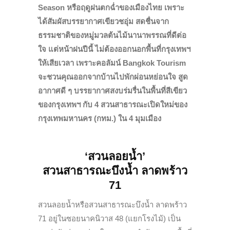
Season หรือฤดูฝนตกฉ่ำของเมืองไทย เพราะ
ได้สัมผัสบรรยากาศเขียวชอุ่ม สด
ชื่นจาก
ธรรมชาติของหมู่มวลต้นไม้นานา
พรรณ
ที่ดีต่อ
ใจ แต่หน้าฝนปีนี้ ไม่ต้องออกนอกพื้นที่กรุงเทพฯ
ให้เสียเวลา เพราะคอลัมน์ Bangkok Tourism
จะชวนคุณออกจากบ้านไปพักผ่อนหย่อนใจ สูด
อากาศดี ๆ บรรยากาศสงบร่มรื่นในพื้นที่สีเขียว
ของกรุงเทพฯ กับ 4 สวนสาธารณะ
เปิดใหม่ของ
กรุงเทพมหานคร (กทม.) ใน
4 มุมเมือง
‘สวนลอยน้ำ’
สวนสาธารณะบึงน้ำ ลาดพร้าว
71
สวนลอย
น้ำหรือ
สวนสาธารณะบึงน้ำ ลาดพร้าว
71 อยู่ในซอยนาคนิวาส 48 (แยกโรงไม้) เป็น