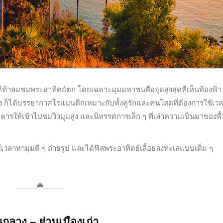
ต์ท้าลมชมพระอาทิตย์ตก โดยเฉพาะมุมมหาชนคือจุดสูงสุดที่เห็นท้องฟ้า
 ก็ได้บรรยากาศโรแมนติกเหมาะกับทั้งคู่รักและคนโสดที่ต้องการใช้เวลา
ารให้เข้าไปชมวิวมุมสูง และนิทรรศการเล็ก ๆ ที่เล่าความเป็นมาของพื้น
วลาหามุมดี ๆ ถ่ายรูป และได้ฟีลพระอาทิตย์เลื้อยลงทะเลแบบเต็ม ๆ
_____🚘_____
ถลาง – ย่านเมืองเก่า