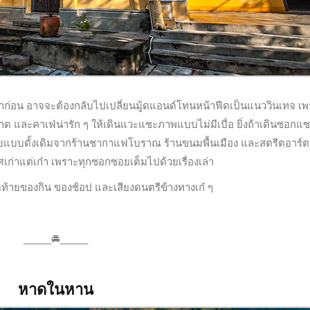
ก่าก่อน อาจจะต้องกลับไปเปลี่ยนมู้ดแอนด์โทนหน้าฟีดเป็นแนววินเทจ เพร
วาด และคาเฟ่น่ารัก ๆ ให้เดินแวะแชะภาพแบบไม่มีเบื่อ ยิ่งถ้าเดินซอกแ
่อยแบบดั้งเดิมจากร้านชากาแฟโบราณ ร้านขนมพื้นเมือง และสตรีตอาร์ตท
ศเก่าแต่เก๋า เพราะทุกซอกซอยเต็มไปด้วยเรื่องเล่า
้ายของกิน ของช้อป และเสียงดนตรีข้างทางเก๋ ๆ
_____🚘_____
หาดในหาน