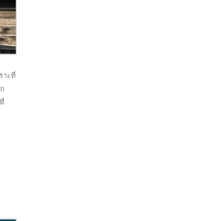
าะที่
ซก
ี่