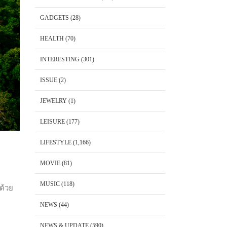
GADGETS
(28)
HEALTH
(70)
INTERESTING
(301)
ISSUE
(2)
JEWELRY
(1)
LEISURE
(177)
LIFESTYLE
(1,166)
MOVIE
(81)
MUSIC
(118)
 ด้วย
NEWS
(44)
NEWS & UPDATE
(590)