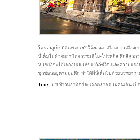
ใครว่าภูเก็ตมีดีแค่ทะเล? ให้ลองมาเยือนย่านเมืองเ
นี่เต็มไปด้วยสถาปัตยกรรมชิโน-โปรตุกีส ตึกสีลูกก
หน่อยก็จะได้เจอกับเสน่ห์ของวิถีชีวิต และความอร
ซุกซ่อนอยู่ตามมุมตึก ทำให้ที่นี่เต็มไปด้วยบรรยากา
Trick:
มาเช้าวันอาทิตย์จะเจอตลาดถนนคนเดิน เปิดท