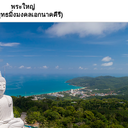
พระใหญ่
ุทธมิ่งมงคลเอกนาคคีรี)