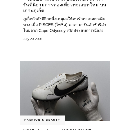
รันที่นิยามการท่องเที่ยวทะเลบทใหม่ บน
เกาะภูเก็ต
ภูเก็ตกำลังมีอีกหนึ่งเหตุผลให้คนรักทะเลออกเดิน
ทาง เมื่อ PISCES (ไพซีส) คาตามารันลักชัวรีลำ
ใหม่จาก Cape Odyssey เปิดประสบการณ์ล่อง
เรือสู่ทะเลอันดามันและอ่าวพังงาในมุมที่ต่างออก
July 20, 2026
ไป ผสานความสะดวกสบายแบบโรงแรมระดับ
ลักชัวรีเข้ากับเสน่ห์ของธรรมชาติ จนทุกช่วง
เวลาบนเรือกลายเป็นส่วนหนึ่งของการเดินทาง
ทั้งงานบริการ สิ่งอำนวยความสะดวก
FASHION & BEAUTY