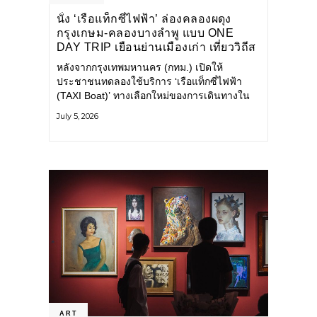
นั่ง ‘เรือแท็กซี่ไฟฟ้า’ ล่องคลองผดุง
กรุงเกษม-คลองบางลำพู แบบ ONE
DAY TRIP เยือนย่านเมืองเก่า เที่ยววิถีส
โลว์ไลฟ์แบบรักษ์โลก
หลังจากกรุงเทพมหานคร (กทม.) เปิดให้
ประชาชนทดลองใช้บริการ ‘เรือแท็กซี่ไฟฟ้า
(TAXI Boat)’ ทางเลือกใหม่ของการเดินทางใน
เมืองที่สะดวก สะอาด และเป็นมิตรกับสิ่ง
July 5, 2026
แวดล้อม ผ่านแอปพลิเคชัน MuvMi (มูฟมี)
ART