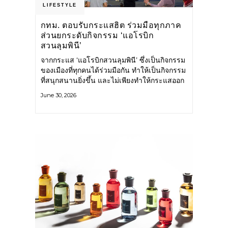
LIFESTYLE
กทม. ตอบรับกระแสฮิต ร่วมมือทุกภาค
ส่วนยกระดับกิจกรรม ‘แอโรบิก
สวนลุมพินี’
จากกระแส ‘แอโรบิกสวนลุมพินี’ ซึ่งเป็นกิจกรรม
ของเมืองที่ทุกคนได้ร่วมมือกัน ทำให้เป็นกิจกรรม
ที่สนุกสนานยิ่งขึ้น และไม่เพียงทำให้กระแสออก
กำลังกายในกรุงเทพฯ คึกคักขึ้นเท่านั้น แต่ยัง
June 30, 2026
กระจายไปยังหลายพื้นที่ของประเทศที่อยากออก
กำลังกาย เต้นแอโรบิกสนุกแบบสวนลุมพินี ทั้งนี้
กรุงเทพมหานคร (กทม.) ยังวางแผนขยาย
กิจกรรมนี้ไปสู่สวนสาธารณะต่าง