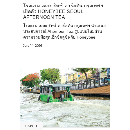
โรงแรม เดอะ ริทซ์-คาร์ลตัน กรุงเทพฯ
เปิดตัว HONEYBEE SEOUL
AFTERNOON TEA
COLLABORATION ณ คาเลโอ
โรงแรม เดอะ ริทซ์-คาร์ลตัน กรุงเทพฯ นำเสนอ
(CALEŌ) ชวนสัมผัสเสน่ห์ของขนม
ประสบการณ์ Afternoon Tea รูปแบบใหม่ผ่าน
หวานร่วมสมัยจากกรุงโซล
ความร่วมมือสุดเอ็กซ์คลูซีฟกับ Honeybee
Seoul คาเฟ่ขนมหวานสไตล์ฝรั่งเศสร่วมสมัยชื่อ
July 14, 2026
ดังจากกรุงโซล นำโดยเชฟอึนจอง
TRAVEL