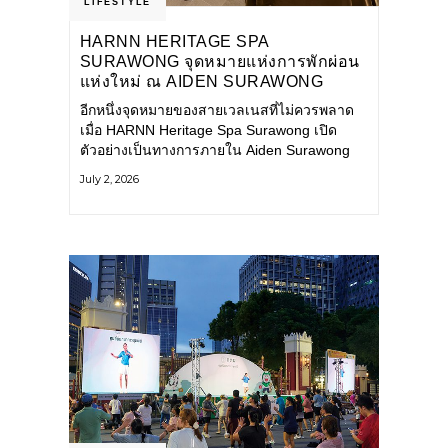
LIFESTYLE
HARNN HERITAGE SPA
SURAWONG จุดหมายแห่งการพักผ่อน
แห่งใหม่ ณ AIDEN SURAWONG
BANGKOK
อีกหนึ่งจุดหมายของสายเวลเนสที่ไม่ควรพลาด
เมื่อ HARNN Heritage Spa Surawong เปิด
ตัวอย่างเป็นทางการภายใน Aiden Surawong
Bangkok พร้อมชวนทุกคนหลีกหนีความวุ่นวาย
July 2, 2026
ของเมืองใหญ่ มาสัมผัสประสบการณ์การพักผ่อน
ที่ผสานศาสตร์การบำบัดแบบไทยเข้ากับความ
ร่วมสมัยอย่างลงตัว สปาแห่งนี้ได้รับแรงบันดาล
ใจจากยุคฟื้นฟูศิลปวัฒนธรรมในสมัยรัชกาลที่