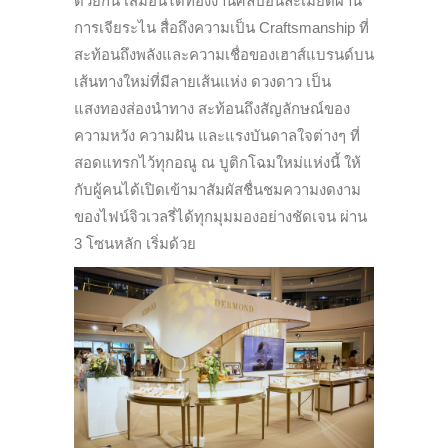
ด้วยกัน เสมือนได้ท่องงานศิลป์อันละเมียดผ่าน
การเจียระไน สื่อถึงความเป็น Craftsmanship ที่
สะท้อนถึงพลังและความเชื่อของเฮาส์แบรนด์บน
เส้นทางใหม่ที่มีลายเส้นแห่ง ดวงดาว เป็น
แสงทองส่องนำทาง สะท้อนถึงสัญลักษณ์ของ
ความหวัง ความฝัน และแรงบันดาลใจต่างๆ ที่
สอดแทรกไว้ทุกอณู ณ บูติกโฉมใหม่แห่งนี้ ให้
กับผู้คนได้เปิดเข้ามาสัมผัสชื่นชมความงดงาม
ของไฟน์จิวเวลรี่ได้ทุกมุมมองอย่างชัดเจน ผ่าน
3 โซนหลัก เริ่มด้วย