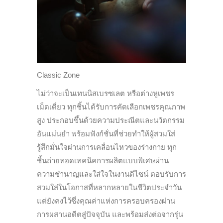
Classic Zone
ไม่ว่าจะเป็นเทนนิสเบรซเลต หรือต่างหูเพชร
เม็ดเดี่ยว ทุกชิ้นได้รับการคัดเลือกเพชรคุณภาพ
สูง ประกอบขึ้นด้วยความประณีตและนวัตกรรม
อันแม่นยำ พร้อมฟังก์ชั่นที่ช่วยทำให้ผู้สวมใส่
รู้สึกมั่นใจผ่านการเคลื่อนไหวของร่างกาย ทุก
ชิ้นถ่ายทอดเทคนิคการผลิตแบบพิเศษผ่าน
ความชำนาญและใส่ใจในงานดีไซน์ ตอบรับการ
สวมใส่ในโอกาสที่หลากหลายในชีวิตประจำวัน
แต่ยังคงไว้ซึ่งคุณค่าแห่งการครอบครองผ่าน
การผสานอดีตสู่ปัจจุบัน และพร้อมส่งต่อจากรุ่น