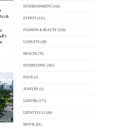
ENTERTAINMENT
(162)
ด
ทะเล
EVENTS
(121)
FASHION & BEAUTY
(529)
อง
นตัว
้น
GADGETS
(28)
 Cape
พันวา
HEALTH
(70)
็ต
INTERESTING
(301)
ISSUE
(2)
JEWELRY
(1)
LEISURE
(177)
LIFESTYLE
(1,166)
MOVIE
(81)