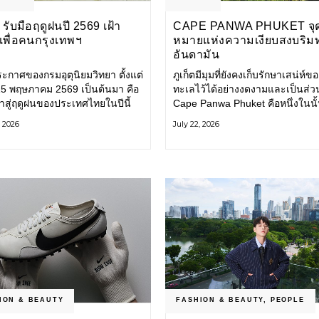
รับมือฤดูฝนปี 2569 เฝ้า
CAPE PANWA PHUKET จุ
งเพื่อคนกรุงเทพฯ
หมายแห่งความเงียบสงบริม
อันดามัน
ะกาศของกรมอุตุนิยมวิทยา ตั้งแต่
ภูเก็ตมีมุมที่ยังคงเก็บรักษาเสน่ห์ข
่ 15 พฤษภาคม 2569 เป็นต้นมา คือ
ทะเลไว้ได้อย่างงดงามและเป็นส่ว
ข้าสู่ฤดูฝนของประเทศไทยในปีนี้
Cape Panwa Phuket คือหนึ่งในนั
ทพมหานคร (กทม.) เตรียมพร้อม
โรงแรมลักชัวรีแห่งแรกของเครือ
, 2026
July 22, 2026
อน้ำท่วม และเดินหน้าพัฒนา
& Kantary Hotels ตั้งอยู่บนแหลม
ร้างพื้นฐาน
ทางตะวันออกเฉียงใต้ของเกาะภูเก
ION & BEAUTY
FASHION & BEAUTY
,
PEOPLE