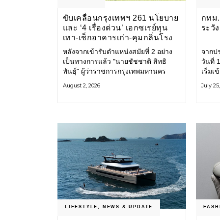
ขับเคลื่อนกรุงเทพฯ 261 นโยบาย
กทม. 
และ ‘4 เรื่องด่วน’ เอกซเรย์ทุน
ระวั
เทา-เช็กอาคารเก่า-คุมกลิ่นโรง
ขยะ-ขีดเส้นสอบทุจริต
หลังจากเข้ารับตำแหน่งสมัยที่ 2 อย่าง
จากปร
เป็นทางการแล้ว "นายชัชชาติ สิทธิ
วันที
พันธุ์" ผู้ว่าราชการกรุงเทพมหานคร
เริ่มเ
แถลง 261 นโยบาย พัฒนาเมืองต่อเนื่อง
กรุงเ
August 2, 2026
July 25
แปลงนโยบายสู่แผนยุทธศาสตร์ จัด
รับมื
ทำตัวชี้วัด
โครงส
LIFESTYLE
,
NEWS & UPDATE
FASH