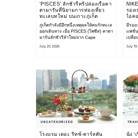
‘PISCES’ ลักชัวรีทริปล่องเรือคา
NIK
ตามารันที่นิยามการท่องเที่ยว
รองเท
ทะเลบทใหม่ บนเกาะภูเก็ต
ไอคอ
ภูเก็ตกำลังมีอีกหนึ่งเหตุผลให้คนรักทะเล
มีรองเท
ออกเดินทาง เมื่อ PISCES (ไพซีส) คาตา
แฟชั่น
มารันลักชัวรีลำใหม่จาก Cape
เปลี่
Odyssey เปิดประสบการณ์ล่องเรือสู่
Shoe ค
July 20, 2026
July 19
ทะเลอันดามันและอ่าวพังงาในมุมที่ต่าง
ไอคอนท
ออกไป ผสานความสะดวกสบายแบบ
ก่อน ก
โรงแรมระดับลักชัวรีเข้ากับเสน่ห์ของ
ราวแห
ธรรมชาติ จนทุกช่วงเวลาบนเรือกลาย
แฟชั่
เป็นส่วนหนึ่งของการเดินทาง ทั้งงาน
Nike
บริการ สิ่งอำนวยความสะดวก
UNCATEGORIZED
TRAV
โรงแรม เดอะ ริทซ์-คาร์ลตัน
นั่ง 