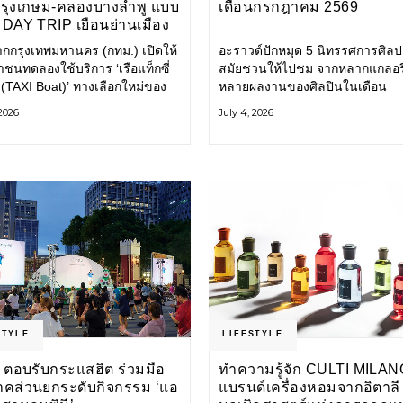
กรุงเกษม-คลองบางลำพู แบบ
เดือนกรกฎาคม 2569
DAY TRIP เยือนย่านเมือง
เที่ยววิถีสโลว์ไลฟ์แบบรักษ์
ากกรุงเทพมหานคร (กทม.) เปิดให้
อะราวด์ปักหมุด 5 นิทรรศการศิลป
ลก
ชนทดลองใช้บริการ ‘เรือแท็กซี่
สมัยชวนให้ไปชม จากหลากแกลอรี
 (TAXI Boat)’ ทางเลือกใหม่ของ
หลายผลงานของศิลปินในเดือน
ินทางในเมืองที่สะดวก สะอาด
กรกฎาคมนี้ ANONYMOUS จัดแ
 2026
July 4, 2026
นมิตรกับสิ่งแวดล้อม ผ่าน
วันนี้ – 16 สิงหาคม 2569 นิทรร
ิเคชัน MuvMi (มูฟมี)
กลุ่ม Anonymous โดยมี นิ่ม
STYLE
LIFESTYLE
 ตอบรับกระแสฮิต ร่วมมือ
ทำความรู้จัก CULTI MILAN
าคส่วนยกระดับกิจกรรม ‘แอ
แบรนด์เครื่องหอมจากอิตาลี ผ