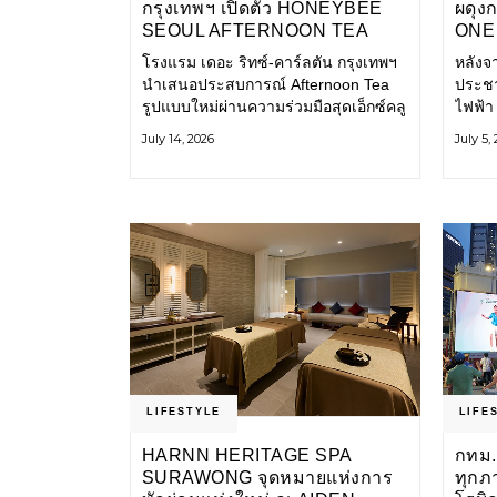
กรุงเทพฯ เปิดตัว HONEYBEE
ผดุง
SEOUL AFTERNOON TEA
ONE 
COLLABORATION ณ คาเลโอ
เก่า 
โรงแรม เดอะ ริทซ์-คาร์ลตัน กรุงเทพฯ
หลังจ
(CALEŌ) ชวนสัมผัสเสน่ห์ของ
โ
นำเสนอประสบการณ์ Afternoon Tea
ประชา
ขนมหวานร่วมสมัยจากกรุงโซล
รูปแบบใหม่ผ่านความร่วมมือสุดเอ็กซ์คลู
ไฟฟ้า
ซีฟกับ Honeybee Seoul คาเฟ่ขนม
การเด
July 14, 2026
July 5,
หวานสไตล์ฝรั่งเศสร่วมสมัยชื่อดังจาก
และเป็
กรุงโซล นำโดยเชฟอึนจอง
แอปพล
LIFESTYLE
LIFE
HARNN HERITAGE SPA
กทม.
SURAWONG จุดหมายแห่งการ
ทุกภ