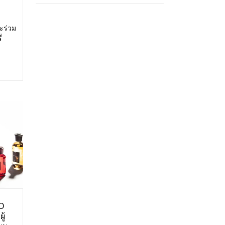
ะร่วม
่
สดง:
ศการ
O
ู้