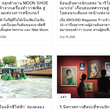
E ปลุกตำนาน MOON SHOE
ย้อนเส้นทางนักแสดง “มาริโอ
้าจากเครื่องทำวาฟเฟิล สู่
เมาเร่อ” เกือบสองทศวรรษสู่
นแห่งวงการสนีกเกอร์
ไอคอนระดับแถวหน้าแห่งว
บันเทิงไทย
้าไม่กี่คู่ที่ไม่ได้เป็นเพียงไอเท็ม
เมื่อ AROUND Magazine ก้าวเข้าสู่
 แต่เป็นจุดเริ่มต้นของแนวคิดที่
16 เราจึงอยากชวนผู้อ่านค้นหาค
ยนทั้งอุตสาหกรรม และ Nike Moon
หมายของคำว่า Iconic ผ่านผู้คนที่
ือหนึ่งในนั้น รองเท้าระดับ
ไปพร้อมกับกาลเวลา และยังคงรัก
, 2026
July 19, 2026
ี่ถือกำเนิดเมื่อกว่าครึ่งศตวรรษ
ตนไว้อย่างมั่นคง หนึ่งในนั้นคือ มา
ำลังกลับมาอีกครั้ง พร้อมพาเรื่อง
เมาเร่อ
่งนวัตกรรมจากอดีตมาสู่โลก
นร่วมสมัย ถ่ายทอดดีเอ็นเอของ
EL
ART
‘เรือแท็กซี่ไฟฟ้า’ ล่องคลอง
5 นิทรรศการศิลปะที่ชวนปัก