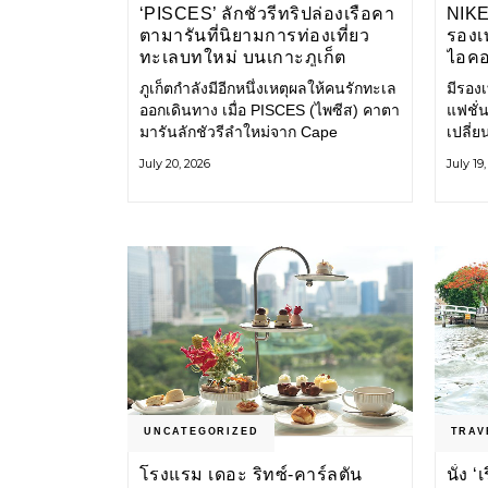
‘PISCES’ ลักชัวรีทริปล่องเรือคา
NIK
ตามารันที่นิยามการท่องเที่ยว
รองเท
ทะเลบทใหม่ บนเกาะภูเก็ต
ไอคอ
ภูเก็ตกำลังมีอีกหนึ่งเหตุผลให้คนรักทะเล
มีรองเท
ออกเดินทาง เมื่อ PISCES (ไพซีส) คาตา
แฟชั่น
มารันลักชัวรีลำใหม่จาก Cape
เปลี่
Odyssey เปิดประสบการณ์ล่องเรือสู่
Shoe ค
July 20, 2026
July 19
ทะเลอันดามันและอ่าวพังงาในมุมที่ต่าง
ไอคอนท
ออกไป ผสานความสะดวกสบายแบบ
ก่อน ก
โรงแรมระดับลักชัวรีเข้ากับเสน่ห์ของ
ราวแห
ธรรมชาติ จนทุกช่วงเวลาบนเรือกลาย
แฟชั่
เป็นส่วนหนึ่งของการเดินทาง ทั้งงาน
Nike
บริการ สิ่งอำนวยความสะดวก
UNCATEGORIZED
TRAV
โรงแรม เดอะ ริทซ์-คาร์ลตัน
นั่ง 