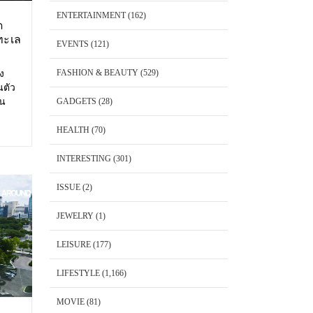
ENTERTAINMENT
(162)
ด
ทะเล
EVENTS
(121)
FASHION & BEAUTY
(529)
อง
นตัว
้น
GADGETS
(28)
 Cape
พันวา
HEALTH
(70)
็ต
INTERESTING
(301)
ISSUE
(2)
JEWELRY
(1)
LEISURE
(177)
LIFESTYLE
(1,166)
MOVIE
(81)