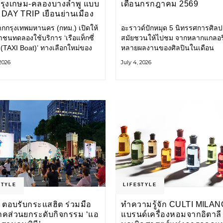
กรุงเกษม-คลองบางลำพู แบบ
เดือนกรกฎาคม 2569
DAY TRIP เยือนย่านเมือง
เที่ยววิถีสโลว์ไลฟ์แบบรักษ์
ากกรุงเทพมหานคร (กทม.) เปิดให้
อะราวด์ปักหมุด 5 นิทรรศการศิลป
ลก
ชนทดลองใช้บริการ ‘เรือแท็กซี่
สมัยชวนให้ไปชม จากหลากแกลอรี
 (TAXI Boat)’ ทางเลือกใหม่ของ
หลายผลงานของศิลปินในเดือน
ินทางในเมืองที่สะดวก สะอาด
กรกฎาคมนี้ ANONYMOUS จัดแ
 2026
July 4, 2026
นมิตรกับสิ่งแวดล้อม ผ่าน
วันนี้ – 16 สิงหาคม 2569 นิทรร
ิเคชัน MuvMi (มูฟมี)
กลุ่ม Anonymous โดยมี นิ่ม
STYLE
LIFESTYLE
 ตอบรับกระแสฮิต ร่วมมือ
ทำความรู้จัก CULTI MILAN
าคส่วนยกระดับกิจกรรม ‘แอ
แบรนด์เครื่องหอมจากอิตาลี ผ