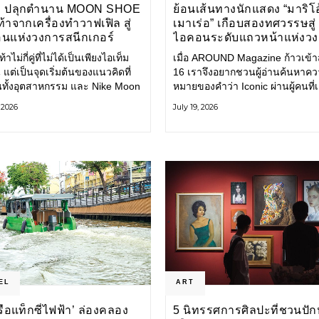
E ปลุกตำนาน MOON SHOE
ย้อนเส้นทางนักแสดง “มาริโอ
้าจากเครื่องทำวาฟเฟิล สู่
เมาเร่อ” เกือบสองทศวรรษสู่
นแห่งวงการสนีกเกอร์
ไอคอนระดับแถวหน้าแห่งว
บันเทิงไทย
้าไม่กี่คู่ที่ไม่ได้เป็นเพียงไอเท็ม
เมื่อ AROUND Magazine ก้าวเข้าสู่
 แต่เป็นจุดเริ่มต้นของแนวคิดที่
16 เราจึงอยากชวนผู้อ่านค้นหาค
ยนทั้งอุตสาหกรรม และ Nike Moon
หมายของคำว่า Iconic ผ่านผู้คนที่
ือหนึ่งในนั้น รองเท้าระดับ
ไปพร้อมกับกาลเวลา และยังคงรัก
, 2026
July 19, 2026
ี่ถือกำเนิดเมื่อกว่าครึ่งศตวรรษ
ตนไว้อย่างมั่นคง หนึ่งในนั้นคือ มา
ำลังกลับมาอีกครั้ง พร้อมพาเรื่อง
เมาเร่อ
่งนวัตกรรมจากอดีตมาสู่โลก
นร่วมสมัย ถ่ายทอดดีเอ็นเอของ
EL
ART
‘เรือแท็กซี่ไฟฟ้า’ ล่องคลอง
5 นิทรรศการศิลปะที่ชวนปัก