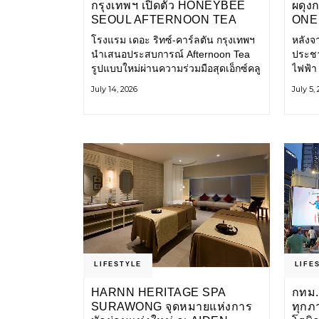
กรุงเทพฯ เปิดตัว HONEYBEE
ผดุง
SEOUL AFTERNOON TEA
ONE 
COLLABORATION ณ คาเลโอ
เก่า 
โรงแรม เดอะ ริทซ์-คาร์ลตัน กรุงเทพฯ
หลังจ
(CALEŌ) ชวนสัมผัสเสน่ห์ของ
โ
นำเสนอประสบการณ์ Afternoon Tea
ประชา
ขนมหวานร่วมสมัยจากกรุงโซล
รูปแบบใหม่ผ่านความร่วมมือสุดเอ็กซ์คลู
ไฟฟ้า
ซีฟกับ Honeybee Seoul คาเฟ่ขนม
การเด
July 14, 2026
July 5,
หวานสไตล์ฝรั่งเศสร่วมสมัยชื่อดังจาก
และเป็
กรุงโซล นำโดยเชฟอึนจอง
แอปพล
LIFESTYLE
LIFE
HARNN HERITAGE SPA
กทม.
SURAWONG จุดหมายแห่งการ
ทุกภ