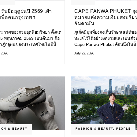
รับมือฤดูฝนปี 2569 เฝ้า
CAPE PANWA PHUKET จุ
งเพื่อคนกรุงเทพฯ
หมายแห่งความเงียบสงบริม
อันดามัน
ะกาศของกรมอุตุนิยมวิทยา ตั้งแต่
ภูเก็ตมีมุมที่ยังคงเก็บรักษาเสน่ห์ข
่ 15 พฤษภาคม 2569 เป็นต้นมา คือ
ทะเลไว้ได้อย่างงดงามและเป็นส่ว
ข้าสู่ฤดูฝนของประเทศไทยในปีนี้
Cape Panwa Phuket คือหนึ่งในนั
ทพมหานคร (กทม.) เตรียมพร้อม
โรงแรมลักชัวรีแห่งแรกของเครือ
, 2026
July 22, 2026
อน้ำท่วม และเดินหน้าพัฒนา
& Kantary Hotels ตั้งอยู่บนแหลม
ร้างพื้นฐาน
ทางตะวันออกเฉียงใต้ของเกาะภูเก
ION & BEAUTY
FASHION & BEAUTY
,
PEOPLE