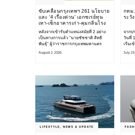
ขับเคลื่อนกรุงเทพฯ 261 นโยบาย
กทม. 
และ ‘4 เรื่องด่วน’ เอกซเรย์ทุน
ระวั
เทา-เช็กอาคารเก่า-คุมกลิ่นโรง
ขยะ-ขีดเส้นสอบทุจริต
หลังจากเข้ารับตำแหน่งสมัยที่ 2 อย่าง
จากปร
เป็นทางการแล้ว "นายชัชชาติ สิทธิ
วันที
พันธุ์" ผู้ว่าราชการกรุงเทพมหานคร
เริ่มเ
แถลง 261 นโยบาย พัฒนาเมืองต่อเนื่อง
กรุงเ
August 2, 2026
July 25
แปลงนโยบายสู่แผนยุทธศาสตร์ จัด
รับมื
ทำตัวชี้วัด
โครงส
LIFESTYLE
,
NEWS & UPDATE
FASH