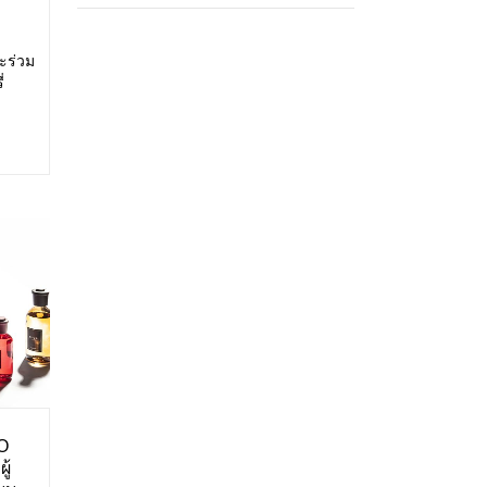
ะร่วม
่
สดง:
ศการ
O
ู้