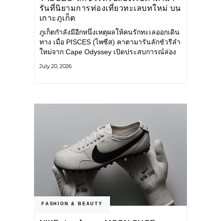
รันที่นิยามการท่องเที่ยวทะเลบทใหม่ บน
เกาะภูเก็ต
ภูเก็ตกำลังมีอีกหนึ่งเหตุผลให้คนรักทะเลออกเดิน
ทาง เมื่อ PISCES (ไพซีส) คาตามารันลักชัวรีลำ
ใหม่จาก Cape Odyssey เปิดประสบการณ์ล่อง
เรือสู่ทะเลอันดามันและอ่าวพังงาในมุมที่ต่างออก
July 20, 2026
ไป ผสานความสะดวกสบายแบบโรงแรมระดับ
ลักชัวรีเข้ากับเสน่ห์ของธรรมชาติ จนทุกช่วง
เวลาบนเรือกลายเป็นส่วนหนึ่งของการเดินทาง
ทั้งงานบริการ สิ่งอำนวยความสะดวก
FASHION & BEAUTY