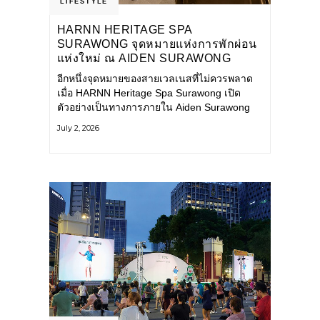
LIFESTYLE
HARNN HERITAGE SPA
SURAWONG จุดหมายแห่งการพักผ่อน
แห่งใหม่ ณ AIDEN SURAWONG
BANGKOK
อีกหนึ่งจุดหมายของสายเวลเนสที่ไม่ควรพลาด
เมื่อ HARNN Heritage Spa Surawong เปิด
ตัวอย่างเป็นทางการภายใน Aiden Surawong
Bangkok พร้อมชวนทุกคนหลีกหนีความวุ่นวาย
July 2, 2026
ของเมืองใหญ่ มาสัมผัสประสบการณ์การพักผ่อน
ที่ผสานศาสตร์การบำบัดแบบไทยเข้ากับความ
ร่วมสมัยอย่างลงตัว สปาแห่งนี้ได้รับแรงบันดาล
ใจจากยุคฟื้นฟูศิลปวัฒนธรรมในสมัยรัชกาลที่