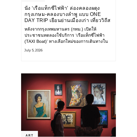
นั่ง ‘เรือแท็กซี่ไฟฟ้า’ ล่องคลองผดุง
กรุงเกษม-คลองบางลำพู แบบ ONE
DAY TRIP เยือนย่านเมืองเก่า เที่ยววิถีส
โลว์ไลฟ์แบบรักษ์โลก
หลังจากกรุงเทพมหานคร (กทม.) เปิดให้
ประชาชนทดลองใช้บริการ ‘เรือแท็กซี่ไฟฟ้า
(TAXI Boat)’ ทางเลือกใหม่ของการเดินทางใน
เมืองที่สะดวก สะอาด และเป็นมิตรกับสิ่ง
July 5, 2026
แวดล้อม ผ่านแอปพลิเคชัน MuvMi (มูฟมี)
ART