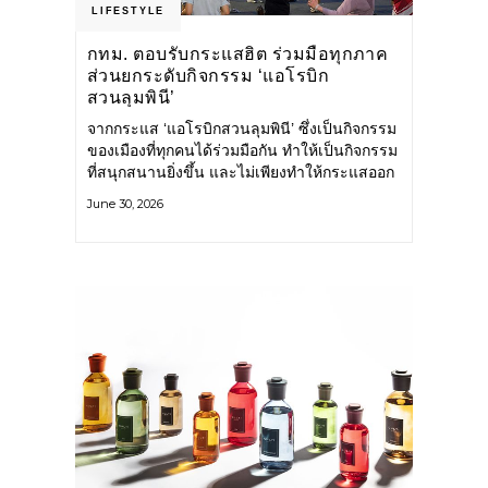
LIFESTYLE
กทม. ตอบรับกระแสฮิต ร่วมมือทุกภาค
ส่วนยกระดับกิจกรรม ‘แอโรบิก
สวนลุมพินี’
จากกระแส ‘แอโรบิกสวนลุมพินี’ ซึ่งเป็นกิจกรรม
ของเมืองที่ทุกคนได้ร่วมมือกัน ทำให้เป็นกิจกรรม
ที่สนุกสนานยิ่งขึ้น และไม่เพียงทำให้กระแสออก
กำลังกายในกรุงเทพฯ คึกคักขึ้นเท่านั้น แต่ยัง
June 30, 2026
กระจายไปยังหลายพื้นที่ของประเทศที่อยากออก
กำลังกาย เต้นแอโรบิกสนุกแบบสวนลุมพินี ทั้งนี้
กรุงเทพมหานคร (กทม.) ยังวางแผนขยาย
กิจกรรมนี้ไปสู่สวนสาธารณะต่าง