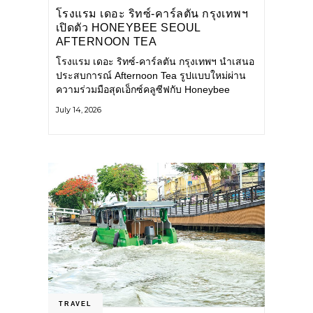
โรงแรม เดอะ ริทซ์-คาร์ลตัน กรุงเทพฯ
เปิดตัว HONEYBEE SEOUL
AFTERNOON TEA
COLLABORATION ณ คาเลโอ
โรงแรม เดอะ ริทซ์-คาร์ลตัน กรุงเทพฯ นำเสนอ
(CALEŌ) ชวนสัมผัสเสน่ห์ของขนม
ประสบการณ์ Afternoon Tea รูปแบบใหม่ผ่าน
หวานร่วมสมัยจากกรุงโซล
ความร่วมมือสุดเอ็กซ์คลูซีฟกับ Honeybee
Seoul คาเฟ่ขนมหวานสไตล์ฝรั่งเศสร่วมสมัยชื่อ
July 14, 2026
ดังจากกรุงโซล นำโดยเชฟอึนจอง
TRAVEL