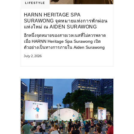
LIFESTYLE
HARNN HERITAGE SPA
SURAWONG จุดหมายแห่งการพักผ่อน
แห่งใหม่ ณ AIDEN SURAWONG
BANGKOK
อีกหนึ่งจุดหมายของสายเวลเนสที่ไม่ควรพลาด
เมื่อ HARNN Heritage Spa Surawong เปิด
ตัวอย่างเป็นทางการภายใน Aiden Surawong
Bangkok พร้อมชวนทุกคนหลีกหนีความวุ่นวาย
July 2, 2026
ของเมืองใหญ่ มาสัมผัสประสบการณ์การพักผ่อน
ที่ผสานศาสตร์การบำบัดแบบไทยเข้ากับความ
ร่วมสมัยอย่างลงตัว สปาแห่งนี้ได้รับแรงบันดาล
ใจจากยุคฟื้นฟูศิลปวัฒนธรรมในสมัยรัชกาลที่