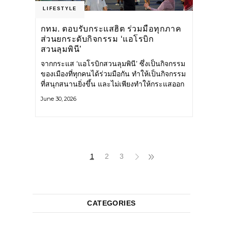
LIFESTYLE
กทม. ตอบรับกระแสฮิต ร่วมมือทุกภาค
ส่วนยกระดับกิจกรรม ‘แอโรบิก
สวนลุมพินี’
จากกระแส ‘แอโรบิกสวนลุมพินี’ ซึ่งเป็นกิจกรรม
ของเมืองที่ทุกคนได้ร่วมมือกัน ทำให้เป็นกิจกรรม
ที่สนุกสนานยิ่งขึ้น และไม่เพียงทำให้กระแสออก
กำลังกายในกรุงเทพฯ คึกคักขึ้นเท่านั้น แต่ยัง
June 30, 2026
กระจายไปยังหลายพื้นที่ของประเทศที่อยากออก
กำลังกาย เต้นแอโรบิกสนุกแบบสวนลุมพินี ทั้งนี้
กรุงเทพมหานคร (กทม.) ยังวางแผนขยาย
กิจกรรมนี้ไปสู่สวนสาธารณะต่าง
1
2
3
CATEGORIES