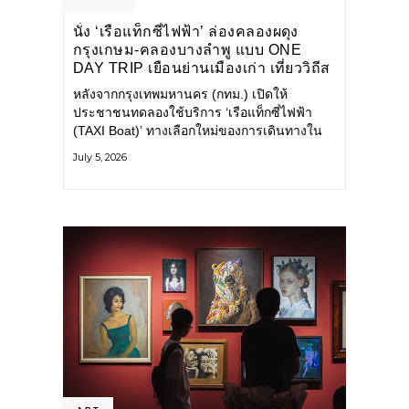
นั่ง ‘เรือแท็กซี่ไฟฟ้า’ ล่องคลองผดุง
กรุงเกษม-คลองบางลำพู แบบ ONE
DAY TRIP เยือนย่านเมืองเก่า เที่ยววิถีส
โลว์ไลฟ์แบบรักษ์โลก
หลังจากกรุงเทพมหานคร (กทม.) เปิดให้
ประชาชนทดลองใช้บริการ ‘เรือแท็กซี่ไฟฟ้า
(TAXI Boat)’ ทางเลือกใหม่ของการเดินทางใน
เมืองที่สะดวก สะอาด และเป็นมิตรกับสิ่ง
July 5, 2026
แวดล้อม ผ่านแอปพลิเคชัน MuvMi (มูฟมี)