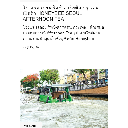
โรงแรม เดอะ ริทซ์-คาร์ลตัน กรุงเทพฯ
เปิดตัว HONEYBEE SEOUL
AFTERNOON TEA
COLLABORATION ณ คาเลโอ
โรงแรม เดอะ ริทซ์-คาร์ลตัน กรุงเทพฯ นำเสนอ
(CALEŌ) ชวนสัมผัสเสน่ห์ของขนม
ประสบการณ์ Afternoon Tea รูปแบบใหม่ผ่าน
หวานร่วมสมัยจากกรุงโซล
ความร่วมมือสุดเอ็กซ์คลูซีฟกับ Honeybee
Seoul คาเฟ่ขนมหวานสไตล์ฝรั่งเศสร่วมสมัยชื่อ
July 14, 2026
ดังจากกรุงโซล นำโดยเชฟอึนจอง
TRAVEL