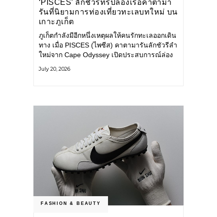
‘PISCES’ ลักชัวรีทริปล่องเรือคาตามา
รันที่นิยามการท่องเที่ยวทะเลบทใหม่ บน
เกาะภูเก็ต
ภูเก็ตกำลังมีอีกหนึ่งเหตุผลให้คนรักทะเลออกเดิน
ทาง เมื่อ PISCES (ไพซีส) คาตามารันลักชัวรีลำ
ใหม่จาก Cape Odyssey เปิดประสบการณ์ล่อง
เรือสู่ทะเลอันดามันและอ่าวพังงาในมุมที่ต่างออก
July 20, 2026
ไป ผสานความสะดวกสบายแบบโรงแรมระดับ
ลักชัวรีเข้ากับเสน่ห์ของธรรมชาติ จนทุกช่วง
เวลาบนเรือกลายเป็นส่วนหนึ่งของการเดินทาง
ทั้งงานบริการ สิ่งอำนวยความสะดวก
FASHION & BEAUTY