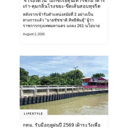
‘4 เรื่องด่วน’ เอกซเรย์ทุนเทา-เช็กอาคาร
เก่า-คุมกลิ่นโรงขยะ-ขีดเส้นสอบทุจริต
หลังจากเข้ารับตำแหน่งสมัยที่ 2 อย่างเป็น
ทางการแล้ว "นายชัชชาติ สิทธิพันธุ์" ผู้ว่า
ราชการกรุงเทพมหานคร แถลง 261 นโยบาย
พัฒนาเมืองต่อเนื่อง แปลงนโยบายสู่แผน
August 2, 2026
ยุทธศาสตร์ จัดทำตัวชี้วัด
LIFESTYLE
กทม. รับมือฤดูฝนปี 2569 เฝ้าระวังเพื่อ