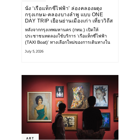
นั่ง ‘เรือแท็กซี่ไฟฟ้า’ ล่องคลองผดุง
กรุงเกษม-คลองบางลำพู แบบ ONE
DAY TRIP เยือนย่านเมืองเก่า เที่ยววิถีส
โลว์ไลฟ์แบบรักษ์โลก
หลังจากกรุงเทพมหานคร (กทม.) เปิดให้
ประชาชนทดลองใช้บริการ ‘เรือแท็กซี่ไฟฟ้า
(TAXI Boat)’ ทางเลือกใหม่ของการเดินทางใน
เมืองที่สะดวก สะอาด และเป็นมิตรกับสิ่ง
July 5, 2026
แวดล้อม ผ่านแอปพลิเคชัน MuvMi (มูฟมี)
ART