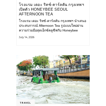
โรงแรม เดอะ ริทซ์-คาร์ลตัน กรุงเทพฯ
เปิดตัว HONEYBEE SEOUL
AFTERNOON TEA
COLLABORATION ณ คาเลโอ
โรงแรม เดอะ ริทซ์-คาร์ลตัน กรุงเทพฯ นำเสนอ
(CALEŌ) ชวนสัมผัสเสน่ห์ของขนม
ประสบการณ์ Afternoon Tea รูปแบบใหม่ผ่าน
หวานร่วมสมัยจากกรุงโซล
ความร่วมมือสุดเอ็กซ์คลูซีฟกับ Honeybee
Seoul คาเฟ่ขนมหวานสไตล์ฝรั่งเศสร่วมสมัยชื่อ
July 14, 2026
ดังจากกรุงโซล นำโดยเชฟอึนจอง
TRAVEL