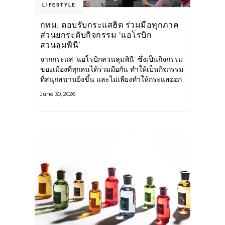
LIFESTYLE
กทม. ตอบรับกระแสฮิต ร่วมมือทุกภาค
ส่วนยกระดับกิจกรรม ‘แอโรบิก
สวนลุมพินี’
จากกระแส ‘แอโรบิกสวนลุมพินี’ ซึ่งเป็นกิจกรรม
ของเมืองที่ทุกคนได้ร่วมมือกัน ทำให้เป็นกิจกรรม
ที่สนุกสนานยิ่งขึ้น และไม่เพียงทำให้กระแสออก
กำลังกายในกรุงเทพฯ คึกคักขึ้นเท่านั้น แต่ยัง
June 30, 2026
กระจายไปยังหลายพื้นที่ของประเทศที่อยากออก
กำลังกาย เต้นแอโรบิกสนุกแบบสวนลุมพินี ทั้งนี้
กรุงเทพมหานคร (กทม.) ยังวางแผนขยาย
กิจกรรมนี้ไปสู่สวนสาธารณะต่าง