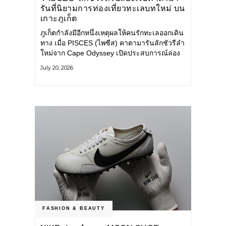
รันที่นิยามการท่องเที่ยวทะเลบทใหม่ บน
เกาะภูเก็ต
ภูเก็ตกำลังมีอีกหนึ่งเหตุผลให้คนรักทะเลออกเดิน
ทาง เมื่อ PISCES (ไพซีส) คาตามารันลักชัวรีลำ
ใหม่จาก Cape Odyssey เปิดประสบการณ์ล่อง
เรือสู่ทะเลอันดามันและอ่าวพังงาในมุมที่ต่างออก
July 20, 2026
ไป ผสานความสะดวกสบายแบบโรงแรมระดับ
ลักชัวรีเข้ากับเสน่ห์ของธรรมชาติ จนทุกช่วง
เวลาบนเรือกลายเป็นส่วนหนึ่งของการเดินทาง
ทั้งงานบริการ สิ่งอำนวยความสะดวก
FASHION & BEAUTY