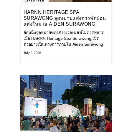
LIFESTYLE
HARNN HERITAGE SPA
SURAWONG จุดหมายแห่งการพักผ่อน
แห่งใหม่ ณ AIDEN SURAWONG
BANGKOK
อีกหนึ่งจุดหมายของสายเวลเนสที่ไม่ควรพลาด
เมื่อ HARNN Heritage Spa Surawong เปิด
ตัวอย่างเป็นทางการภายใน Aiden Surawong
Bangkok พร้อมชวนทุกคนหลีกหนีความวุ่นวาย
July 2, 2026
ของเมืองใหญ่ มาสัมผัสประสบการณ์การพักผ่อน
ที่ผสานศาสตร์การบำบัดแบบไทยเข้ากับความ
ร่วมสมัยอย่างลงตัว สปาแห่งนี้ได้รับแรงบันดาล
ใจจากยุคฟื้นฟูศิลปวัฒนธรรมในสมัยรัชกาลที่