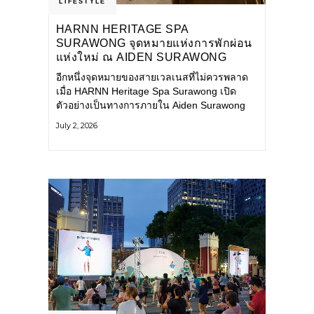
LIFESTYLE
HARNN HERITAGE SPA
SURAWONG จุดหมายแห่งการพักผ่อน
แห่งใหม่ ณ AIDEN SURAWONG
BANGKOK
อีกหนึ่งจุดหมายของสายเวลเนสที่ไม่ควรพลาด
เมื่อ HARNN Heritage Spa Surawong เปิด
ตัวอย่างเป็นทางการภายใน Aiden Surawong
Bangkok พร้อมชวนทุกคนหลีกหนีความวุ่นวาย
July 2, 2026
ของเมืองใหญ่ มาสัมผัสประสบการณ์การพักผ่อน
ที่ผสานศาสตร์การบำบัดแบบไทยเข้ากับความ
ร่วมสมัยอย่างลงตัว สปาแห่งนี้ได้รับแรงบันดาล
ใจจากยุคฟื้นฟูศิลปวัฒนธรรมในสมัยรัชกาลที่