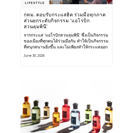
LIFESTYLE
กทม. ตอบรับกระแสฮิต ร่วมมือทุกภาค
ส่วนยกระดับกิจกรรม ‘แอโรบิก
สวนลุมพินี’
จากกระแส ‘แอโรบิกสวนลุมพินี’ ซึ่งเป็นกิจกรรม
ของเมืองที่ทุกคนได้ร่วมมือกัน ทำให้เป็นกิจกรรม
ที่สนุกสนานยิ่งขึ้น และไม่เพียงทำให้กระแสออก
กำลังกายในกรุงเทพฯ คึกคักขึ้นเท่านั้น แต่ยัง
June 30, 2026
กระจายไปยังหลายพื้นที่ของประเทศที่อยากออก
กำลังกาย เต้นแอโรบิกสนุกแบบสวนลุมพินี ทั้งนี้
กรุงเทพมหานคร (กทม.) ยังวางแผนขยาย
กิจกรรมนี้ไปสู่สวนสาธารณะต่าง