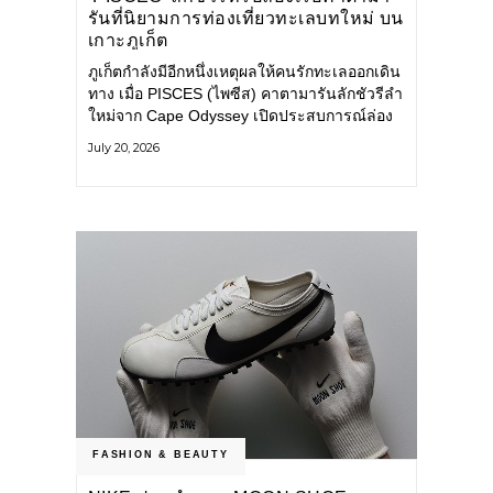
รันที่นิยามการท่องเที่ยวทะเลบทใหม่ บน
เกาะภูเก็ต
ภูเก็ตกำลังมีอีกหนึ่งเหตุผลให้คนรักทะเลออกเดิน
ทาง เมื่อ PISCES (ไพซีส) คาตามารันลักชัวรีลำ
ใหม่จาก Cape Odyssey เปิดประสบการณ์ล่อง
เรือสู่ทะเลอันดามันและอ่าวพังงาในมุมที่ต่างออก
July 20, 2026
ไป ผสานความสะดวกสบายแบบโรงแรมระดับ
ลักชัวรีเข้ากับเสน่ห์ของธรรมชาติ จนทุกช่วง
เวลาบนเรือกลายเป็นส่วนหนึ่งของการเดินทาง
ทั้งงานบริการ สิ่งอำนวยความสะดวก
FASHION & BEAUTY