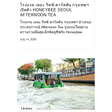
โรงแรม เดอะ ริทซ์-คาร์ลตัน กรุงเทพฯ
เปิดตัว HONEYBEE SEOUL
AFTERNOON TEA
COLLABORATION ณ คาเลโอ
โรงแรม เดอะ ริทซ์-คาร์ลตัน กรุงเทพฯ นำเสนอ
(CALEŌ) ชวนสัมผัสเสน่ห์ของขนม
ประสบการณ์ Afternoon Tea รูปแบบใหม่ผ่าน
หวานร่วมสมัยจากกรุงโซล
ความร่วมมือสุดเอ็กซ์คลูซีฟกับ Honeybee
Seoul คาเฟ่ขนมหวานสไตล์ฝรั่งเศสร่วมสมัยชื่อ
July 14, 2026
ดังจากกรุงโซล นำโดยเชฟอึนจอง
TRAVEL