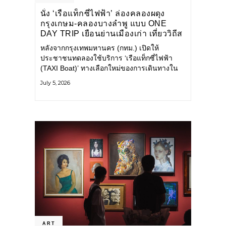
นั่ง ‘เรือแท็กซี่ไฟฟ้า’ ล่องคลองผดุง
กรุงเกษม-คลองบางลำพู แบบ ONE
DAY TRIP เยือนย่านเมืองเก่า เที่ยววิถีส
โลว์ไลฟ์แบบรักษ์โลก
หลังจากกรุงเทพมหานคร (กทม.) เปิดให้
ประชาชนทดลองใช้บริการ ‘เรือแท็กซี่ไฟฟ้า
(TAXI Boat)’ ทางเลือกใหม่ของการเดินทางใน
เมืองที่สะดวก สะอาด และเป็นมิตรกับสิ่ง
July 5, 2026
แวดล้อม ผ่านแอปพลิเคชัน MuvMi (มูฟมี)
ART