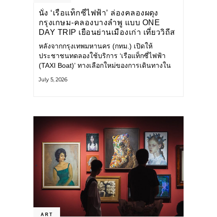
นั่ง ‘เรือแท็กซี่ไฟฟ้า’ ล่องคลองผดุง
กรุงเกษม-คลองบางลำพู แบบ ONE
DAY TRIP เยือนย่านเมืองเก่า เที่ยววิถีส
โลว์ไลฟ์แบบรักษ์โลก
หลังจากกรุงเทพมหานคร (กทม.) เปิดให้
ประชาชนทดลองใช้บริการ ‘เรือแท็กซี่ไฟฟ้า
(TAXI Boat)’ ทางเลือกใหม่ของการเดินทางใน
เมืองที่สะดวก สะอาด และเป็นมิตรกับสิ่ง
July 5, 2026
แวดล้อม ผ่านแอปพลิเคชัน MuvMi (มูฟมี)
ART