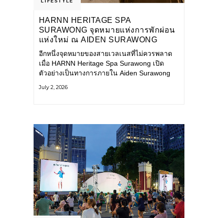
LIFESTYLE
HARNN HERITAGE SPA
SURAWONG จุดหมายแห่งการพักผ่อน
แห่งใหม่ ณ AIDEN SURAWONG
BANGKOK
อีกหนึ่งจุดหมายของสายเวลเนสที่ไม่ควรพลาด
เมื่อ HARNN Heritage Spa Surawong เปิด
ตัวอย่างเป็นทางการภายใน Aiden Surawong
Bangkok พร้อมชวนทุกคนหลีกหนีความวุ่นวาย
July 2, 2026
ของเมืองใหญ่ มาสัมผัสประสบการณ์การพักผ่อน
ที่ผสานศาสตร์การบำบัดแบบไทยเข้ากับความ
ร่วมสมัยอย่างลงตัว สปาแห่งนี้ได้รับแรงบันดาล
ใจจากยุคฟื้นฟูศิลปวัฒนธรรมในสมัยรัชกาลที่