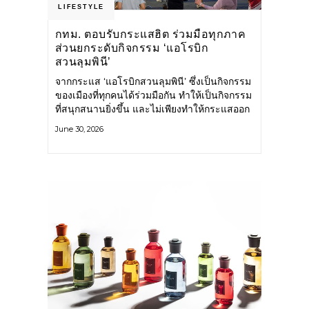
LIFESTYLE
กทม. ตอบรับกระแสฮิต ร่วมมือทุกภาค
ส่วนยกระดับกิจกรรม ‘แอโรบิก
สวนลุมพินี’
จากกระแส ‘แอโรบิกสวนลุมพินี’ ซึ่งเป็นกิจกรรม
ของเมืองที่ทุกคนได้ร่วมมือกัน ทำให้เป็นกิจกรรม
ที่สนุกสนานยิ่งขึ้น และไม่เพียงทำให้กระแสออก
กำลังกายในกรุงเทพฯ คึกคักขึ้นเท่านั้น แต่ยัง
June 30, 2026
กระจายไปยังหลายพื้นที่ของประเทศที่อยากออก
กำลังกาย เต้นแอโรบิกสนุกแบบสวนลุมพินี ทั้งนี้
กรุงเทพมหานคร (กทม.) ยังวางแผนขยาย
กิจกรรมนี้ไปสู่สวนสาธารณะต่าง