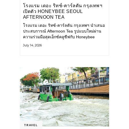
โรงแรม เดอะ ริทซ์-คาร์ลตัน กรุงเทพฯ
เปิดตัว HONEYBEE SEOUL
AFTERNOON TEA
COLLABORATION ณ คาเลโอ
โรงแรม เดอะ ริทซ์-คาร์ลตัน กรุงเทพฯ นำเสนอ
(CALEŌ) ชวนสัมผัสเสน่ห์ของขนม
ประสบการณ์ Afternoon Tea รูปแบบใหม่ผ่าน
หวานร่วมสมัยจากกรุงโซล
ความร่วมมือสุดเอ็กซ์คลูซีฟกับ Honeybee
Seoul คาเฟ่ขนมหวานสไตล์ฝรั่งเศสร่วมสมัยชื่อ
July 14, 2026
ดังจากกรุงโซล นำโดยเชฟอึนจอง
TRAVEL