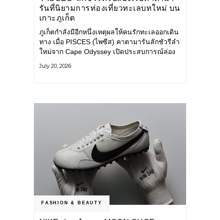
รันที่นิยามการท่องเที่ยวทะเลบทใหม่ บน
เกาะภูเก็ต
ภูเก็ตกำลังมีอีกหนึ่งเหตุผลให้คนรักทะเลออกเดิน
ทาง เมื่อ PISCES (ไพซีส) คาตามารันลักชัวรีลำ
ใหม่จาก Cape Odyssey เปิดประสบการณ์ล่อง
เรือสู่ทะเลอันดามันและอ่าวพังงาในมุมที่ต่างออก
July 20, 2026
ไป ผสานความสะดวกสบายแบบโรงแรมระดับ
ลักชัวรีเข้ากับเสน่ห์ของธรรมชาติ จนทุกช่วง
เวลาบนเรือกลายเป็นส่วนหนึ่งของการเดินทาง
ทั้งงานบริการ สิ่งอำนวยความสะดวก
FASHION & BEAUTY