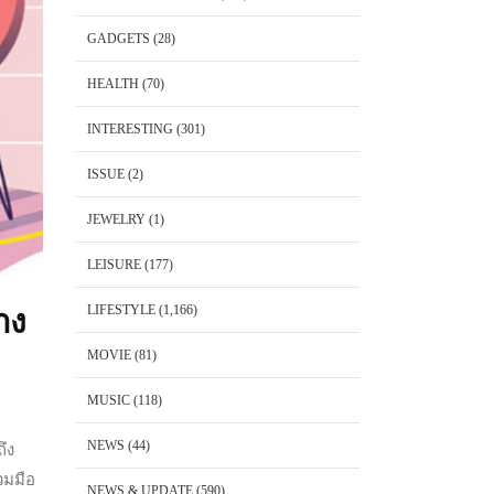
GADGETS
(28)
HEALTH
(70)
INTERESTING
(301)
ISSUE
(2)
JEWELRY
(1)
LEISURE
(177)
LIFESTYLE
(1,166)
าง
MOVIE
(81)
MUSIC
(118)
NEWS
(44)
ึง
วมมือ
NEWS & UPDATE
(590)