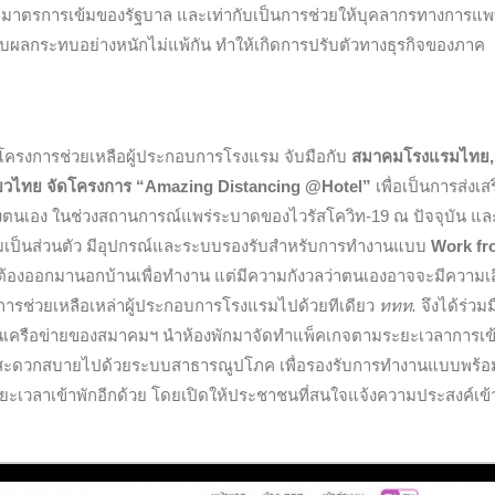
ับมาตรการเข้มของรัฐบาล และเท่ากับเป็นการช่วยให้บุคลากรทางการแพ
ับผลกระทบอย่างหนักไม่แพ้กัน ทำให้เกิดการปรับตัวทางธุรกิจของภาค
โครงการช่วยเหลือผู้ประกอบการโรงแรม จับมือกับ
สมาคมโรงแรมไทย,
่ยวไทย จัดโครงการ “Amazing Distancing @Hotel”
เพื่อเป็นการส่งเส
ของตนเอง ในช่วงสถานการณ์แพร่ระบาดของไวรัสโควิท-19 ณ ปัจจุบัน และ
วามเป็นส่วนตัว มีอุปกรณ์และระบบรองรับสำหรับการทำงานแบบ
Work fr
ังต้องออกมานอกบ้านเพื่อทำงาน แต่มีความกังวลว่าตนเองอาจจะมีความเสี่
การช่วยเหลือเหล่าผู้ประกอบการโรงแรมไปด้วยทีเดียว
ททท.
จึงได้ร่วมม
เครือข่ายของสมาคมฯ นำห้องพักมาจัดทำแพ็คเกจตามระยะเวลาการเข้
จากจะสะดวกสบายไปด้วยระบบสาธารณูปโภค เพื่อรองรับการทำงานแบบพร้อ
ะยะเวลาเข้าพักอีกด้วย โดยเปิดให้ประชาชนที่สนใจแจ้งความประสงค์เข