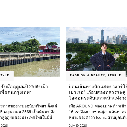
STYLE
FASHION & BEAUTY
,
PEOPLE
รับมือฤดูฝนปี 2569 เฝ้า
ย้อนเส้นทางนักแสดง “มาริโอ
งเพื่อคนกรุงเทพฯ
เมาเร่อ” เกือบสองทศวรรษสู่
ไอคอนระดับแถวหน้าแห่งว
บันเทิงไทย
ะกาศของกรมอุตุนิยมวิทยา ตั้งแต่
เมื่อ AROUND Magazine ก้าวเข้าสู่
่ 15 พฤษภาคม 2569 เป็นต้นมา คือ
16 เราจึงอยากชวนผู้อ่านค้นหาค
ข้าสู่ฤดูฝนของประเทศไทยในปีนี้
หมายของคำว่า Iconic ผ่านผู้คนที่
ทพมหานคร (กทม.) เตรียมพร้อม
ไปพร้อมกับกาลเวลา และยังคงรัก
, 2026
July 19, 2026