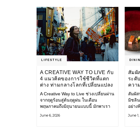
ประสบการณ์เรื่องเครื่องหอมมายาวนา
นกว่า 30 ปี
LIFESTYLE
DINI
A CREATIVE WAY TO LIVE กับ
สัมผ
4 แนวคิดของการใช้ชีวิตที่แตก
ระดั
ต่าง ท่ามกลางโลกที่เปลี่ยนแปลง
ความ
และศ
A Creative Way to Live ช่วงเปลี่ยนผ่าน
สัมผั
จากฤดูร้อนสู่ต้นฤดูฝน ในเดือน
มิชลิน
พฤษภาคมถึงมิถุนายนแบบนี้ มักพาเรา
อย่างพ
เข้าสู่จังหวะที่ช้าลงโดยธรรมชาติ ด้วย
ในรสช
June 6, 2026
June 1,
แสงแดดจากที่จัดจ้ากลับค่อย ๆ นุ่มนวล
อาหาร
ลง พร้อมกับฝนแรกที่เริ่มโปรยปราย
ร้านอ
การสร