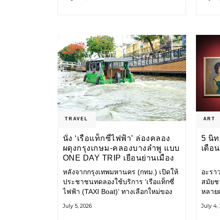
แปลงนโยบายสู่แผนยุทธศาสตร์ จัด
รับมื
ทำตัวชี้วัด
โครงส
TRAVEL
ART
นั่ง ‘เรือแท็กซี่ไฟฟ้า’ ล่องคลอง
5 นิ
ผดุงกรุงเกษม-คลองบางลำพู แบบ
เดือ
ONE DAY TRIP เยือนย่านเมือง
เก่า เที่ยววิถีสโลว์ไลฟ์แบบรักษ์
หลังจากกรุงเทพมหานคร (กทม.) เปิดให้
อะราว
โลก
ประชาชนทดลองใช้บริการ ‘เรือแท็กซี่
สมัยช
ไฟฟ้า (TAXI Boat)’ ทางเลือกใหม่ของ
หลายผ
การเดินทางในเมืองที่สะดวก สะอาด
กรกฎ
July 5, 2026
July 4,
และเป็นมิตรกับสิ่งแวดล้อม ผ่าน
วันนี