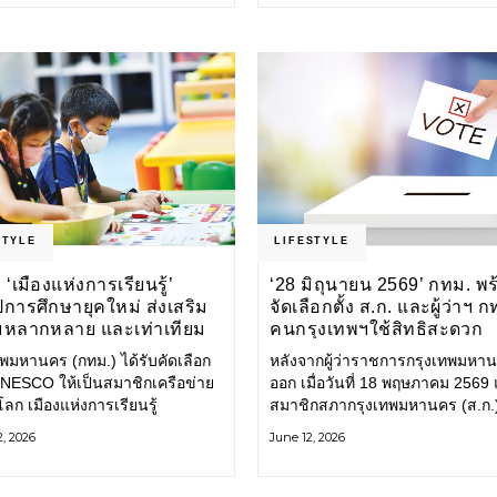
Anonymous โดยมี นิ่ม
กระจายไปยังหลายพื้นที่ของประเทศ
อยากออกกำลังกาย เต้นแอโรบิกสน
แบบสวนลุมพินี ทั้งนี้ กรุงเทพมห
(กทม.) ยังวางแผนขยายกิจกรรมนี้ไ
สวนสาธารณะต่าง
STYLE
LIFESTYLE
 ‘เมืองแห่งการเรียนรู้’
‘28 มิถุนายน 2569’ กทม. พ
ปการศึกษายุคใหม่ ส่งเสริม
จัดเลือกตั้ง ส.ก. และผู้ว่าฯ 
หลากหลาย และเท่าเทียม
คนกรุงเทพฯใช้สิทธิสะดวก
ปลอดภัย โปร่งใส
ทพมหานคร (กทม.) ได้รับคัดเลือก
หลังจากผู้ว่าราชการกรุงเทพมหา
NESCO ให้เป็นสมาชิกเครือข่าย
ออก เมื่อวันที่ 18 พฤษภาคม 2569
ลก เมืองแห่งการเรียนรู้
สมาชิกสภากรุงเทพมหานคร (ส.ก.
CO Global Network of
วาระการดำรงตำแหน่งเมื่อวันที่ 2
, 2026
June 12, 2026
ng Cities
พฤษภาคม 2569 ตามพระราชบัญญ
การเลือกตั้งสมาชิกสภาท้องถิ่นหรือผ
บริหารท้องถิ่น