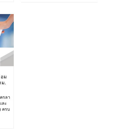
ที่
ุก
านคร
ปสู่
ร้อม
กทม.
นครลา
 และ
) ครบ
1
ัติ
ู้