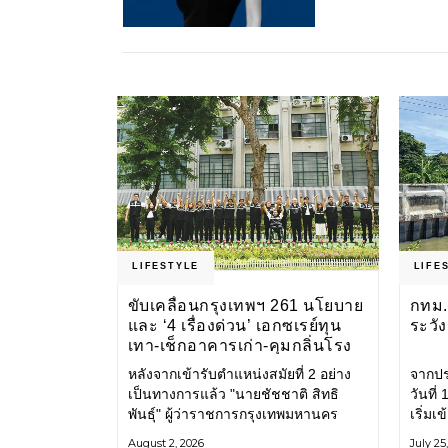
LIFESTYLE
LIFE
ขับเคลื่อนกรุงเทพฯ 261 นโยบาย
กทม. 
และ ‘4 เรื่องด่วน’ เอกซเรย์ทุน
ระวั
เทา-เช็กอาคารเก่า-คุมกลิ่นโรง
ขยะ-ขีดเส้นสอบทุจริต
หลังจากเข้ารับตำแหน่งสมัยที่ 2 อย่าง
จากปร
เป็นทางการแล้ว "นายชัชชาติ สิทธิ
วันที
พันธุ์" ผู้ว่าราชการกรุงเทพมหานคร
เริ่มเ
แถลง 261 นโยบาย พัฒนาเมืองต่อเนื่อง
กรุงเ
August 2, 2026
July 25