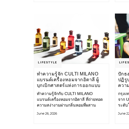
แอปพลิเคชัน MuvMi (มูฟมี)
กลุ่ม 
LIFESTYLE
LIFE
ทำความรู้จัก CULTI MILANO
ปักธง
แบรนด์เครื่องหอมจากอิตาลี ผู้
ปฏิรู
บุกเบิกศาสตร์แห่งการออกแบบ
ความ
บรรยากาศด้วยกลิ่นหอม ผสาน
ทำความรู้จักกับ CULTI MILANO
กรุงเ
สไตล์อันโดดเด่นอย่างลงตัว
แบรนด์เครื่องหอมจากอิตาลี ที่ถ่ายทอด
จาก U
ความสง่างามผ่านกลิ่นหอมที่ผสาน
ระดับโ
วัฒนธรรม การออกแบบ และสไตล์อัน
(UNES
June 26, 2026
June 22
โดดเด่นไว้อย่างลงตัว CULTI MILANO
Learni
แบรนด์เครื่องหอมระดับลักชัวรีดีไซน์
เอกลักษณ์จากประเทศอิตาลี ที่มี