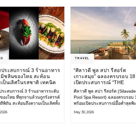
NG
TRAVEL
ัสประสบการณ์ 3 ร้านอาหาร
“ศิลาวดี พูล สปา รีสอร์ต
บมิชลินของไทย สะท้อน
เกาะสมุย” ฉลองครบรอบ 18 
เป็นเลิศในรสชาติ เทคนิค
เปิดประสบการณ์ “THE
ิลปะการปรุงอาหาร
HEIGHT” โฉมใหม่ พร้อมเต
สประสบการณ์ 3 ร้านอาหารระดับ
ศิลาวดี พูล สปา รีสอร์ต (Silavad
ขยายพูลวิลล่าสุดหรู
ของไทย ที่ทุกจานล้วนถูกรังสรรค์
Pool Spa Resort) ฉลองครบรอบ 1
ิถีพิถัน สะท้อนถึงความเป็นเลิศทั้ง
พร้อมเปิดประสบการณ์มื้อค่ำสุดพิ
าติ เทคนิค และศิลปะการปรุง
ครั้งแรก
 2026
May 30, 2026
อย่างแท้จริง KHAO SAN SEK
าหารไทยสไตล์แคชชวล ภายใต้
้างสรรค์ของ เชฟแพม –