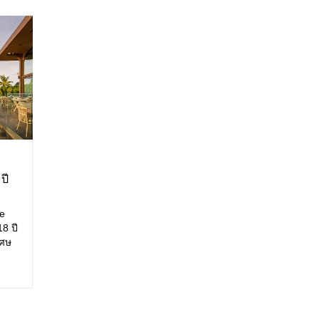
ปี
รียม
ee
8 ปี
เศษ