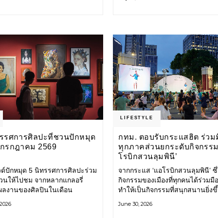
อน้ำท่วม และเดินหน้าพัฒนา
ตนไว้อย่างมั่นคง หนึ่งในนั้นคือ มา
ร้างพื้นฐาน
เมาเร่อ
LIFESTYLE
ทรรศการศิลปะที่ชวนปักหมุด
กทม. ตอบรับกระแสฮิต ร่วม
นกรกฎาคม 2569
ทุกภาคส่วนยกระดับกิจกรรม
โรบิกสวนลุมพินี’
ด์ปักหมุด 5 นิทรรศการศิลปะร่วม
จากกระแส ‘แอโรบิกสวนลุมพินี’ ซึ่
วนให้ไปชม จากหลากแกลอรี่
กิจกรรมของเมืองที่ทุกคนได้ร่วมมื
ลงานของศิลปินในเดือน
ทำให้เป็นกิจกรรมที่สนุกสนานยิ่งขึ
าคมนี้ ANONYMOUS จัดแสดง:
และไม่เพียงทำให้กระแสออกกำลั
 2026
June 30, 2026
้ – 16 สิงหาคม 2569 นิทรรศการ
ในกรุงเทพฯ คึกคักขึ้นเท่านั้น แต่ยั