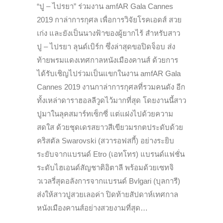
“ปู – ไปรยา” ร่วมงาน amfAR Gala Cannes
2019 กาล่าการกุศล เพื่อการวิจัยโรคเอดส์ สวย
เก่ง และยังเป็นนางฟ้าของผู้ยากไร้ สำหรับสาว
ปู – ไปรยา ลุนด์เบิร์ก ซึ่งล่าสุดขอปิดจ็อบ ส่ง
ท้ายพรมแดงเทศกาลหนังเมืองคานส์ ด้วยการ
ได้รับเชิญไปร่วมเป็นแขกในงาน amfAR Gala
Cannes 2019 งานกาล่าการกุศลที่รวมคนดัง อีก
ทั้งเหล่าดาราฮอลลีวูดไว้มากที่สุด โดยงานนี้สาว
ปูมาในลุคสมาร์ทเซ็กซี่ แต่แฝงไปด้วยความ
สดใส ด้วยชุดเดรสยาวสีเขียวมรกตประดับด้วย
คริสตัล Swarovski (สวารอฟสกี้) อย่างระยิบ
ระยับจากแบรนด์ Etro (เอทโทร) แบรนด์แฟชั่น
ระดับไฮเอนด์สัญชาติอิตาลี พร้อมด้วยเซทจิ
วเวลรี่สุดอลังการจากแบรนด์ Bvlgari (บุลการี)
ส่งให้สาวปูสวยเลอค่า ปิดท้ายสัปดาห์เทศกาล
หนังเมืองคานส์อย่างสวยงามที่สุด…