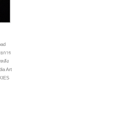
oad
ดยการ
งหลัง
ia Art
SKIES