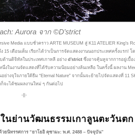
ch: Aurora จาก ©D’strict
rsive Media แบบชั่วคราว
ARTE MUSEUM
สู่ K11 ATELIER King’s R
ึง 15 เดือนเต็ม เรียกได้ว่าเป็นการจัดแสดงงานนอกประเทศครั้งแรก! โ
บบด้านดิจิทัลในประเทศเกาหลี อย่าง
d’strict
ซึ่งอาจคุ้นหูจากการอยู่เบื้อ
่งในงานจัดแสดงที่ได้รับความนิยมอย่างล้นเหลือ ในครั้งนี้ ผลงาน Med
ันอย่างจุใจภายใต้ธีม “Eternal Nature” จากนั้นจะย้ายไปจัดแสดงที่ 11 
ราก็จะได้ชมผลงานใหม่ ๆ กันต่อไป
-||-
่ในย่านวัฒนธรรมเกาลูนตะวันตก
วยนิทรรศการ “ยาโยอิ คุซามะ: พ.ศ. 2488 – ปัจจุบัน”