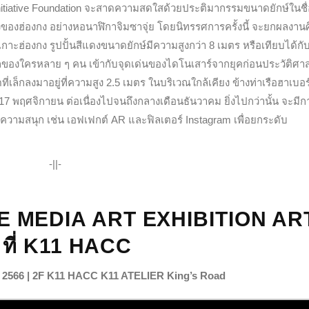
t Initiative Foundation จะสาดความสดใสด้วยประติมากรรมขนาดยักษ์ในชื
ังของฮ่องกง อย่างหอนาฬิกาจิมซาจุ่ย โดยนิทรรศการครั้งนี้ จะยกผลงาน
เกาะฮ่องกง รูปปั้นสีแดงขนาดยักษ์มีความสูงกว่า 8 เมตร หรือเทียบได้กั
ักของใครหลาย ๆ คน เข้ากับจุดเด่นของไดโนเสาร์จากยุคก่อนประวัติศาส
่เล็กลงมาอยู่ที่ความสูง 2.5 เมตร ในบริเวณใกล้เคียง ข้างท่าเรือ
ฮาเบอร
ี่ 17 พฤศจิกายน ต่อเนื่องไปจนถึงกลางเดือนธันวาคม ยิ่งไปกว่านั้น จะมีก
างความสนุก เช่น เอฟเฟกต์ AR และฟิลเตอร์ Instagram เพื่อยกระดับ
-||-
VE MEDIA ART EXHIBITION AR
 ที่ K11 HACC
ม 2566 | 2F K11 HACC K11 ATELIER King’s Road