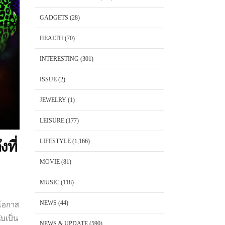
GADGETS
(28)
HEALTH
(70)
INTERESTING
(301)
ISSUE
(2)
JEWELRY
(1)
LEISURE
(177)
LIFESTYLE
(1,166)
ที่
MOVIE
(81)
MUSIC
(118)
NEWS
(44)
ดโอกาส
ับเป็น
NEWS & UPDATE
(590)