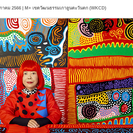
ษภาคม 2566 | M+ เขตวัฒนธรรมเกาลูนตะวันตก (WKCD)