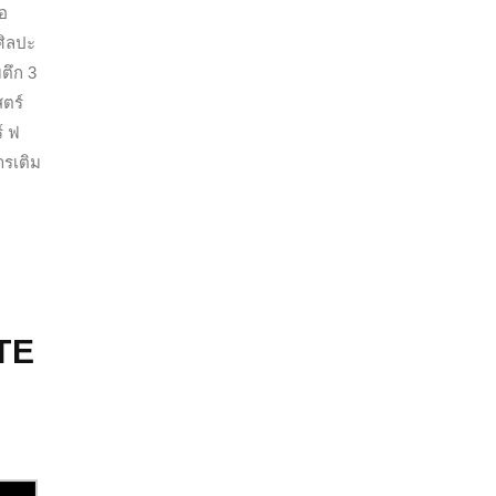
่อ
ศิลปะ
บตึก 3
ตร์
์
ฟ
ารเติม
TE