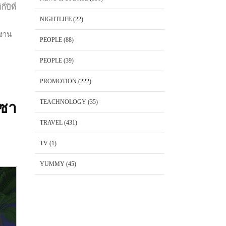
ปีที่
NIGHTLIFE
(22)
งงาน
PEOPLE
(88)
PEOPLE
(39)
PROMOTION
(222)
TEACHNOLOGY
(35)
มซา
TRAVEL
(431)
TV
(1)
YUMMY
(45)