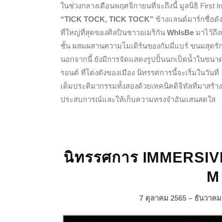
ในช่วงกลางเดือนพฤศจิกายนที่จะถึงนี้ มูลนิธิ Firs
“TICK TOCK, TICK TOCK”
ข้างแลนด์มาร์กชื่อด
ที่ใหญ่ที่สุดของศิลปินชาวอเมริกัน
WhIsBe
มาไว้ถึง
ชั้น ผสมผสานความโมเดิร์นของกัมมี่แบร์ ขนมสุดร
นอกจากนี้ ยังมีการจัดแสดงรูปปั้นนกเป็ดน้ำในขนาดที
รอนต์
ที่โด่งดังของเมือง นิทรรศการนี้จะเริ่มในวันท
เต็มประติมากรรมทั้งสองด้วยเทคนิคดิจิทัลที่มาสร้
ประสบการณ์และให้เก็บความทรงจำอันแสนสดใส
นิทรรศการ IMMERSI
M
7 ตุลาคม 2565 – ธันวาค