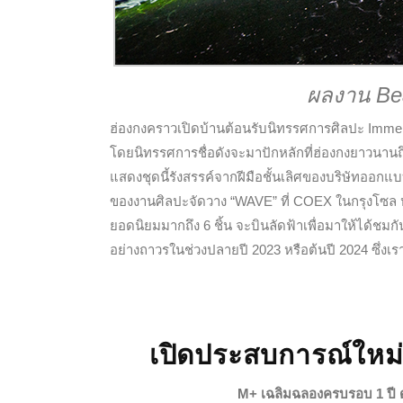
ผลงาน Bea
ฮ่องกงคราวเปิดบ้านต้อนรับนิทรรศการศิลปะ Imme
โดยนิทรรศการชื่อดังจะมาปักหลักที่ฮ่องกงยาวนานถ
แสดงชุดนี้รังสรรค์จากฝีมือชั้นเลิศของบริษัทออกแ
ของงานศิลปะจัดวาง “WAVE” ที่ COEX ในกรุงโซล หนึ
ยอดนิยมมากถึง 6 ชิ้น จะบินลัดฟ้าเพื่อมาให้ได้ชมก
อย่างถาวรในช่วงปลายปี 2023 หรือต้นปี 2024 ซึ่งเ
เปิดประสบการณ์ใหม
M+ เฉลิมฉลองครบรอบ 1 ปี ด้