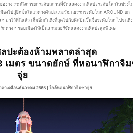
ือนฮ่องกง รวมถึงการยกระดับสถานที่จัดแสดงงานศิลปะระดับโลกในช่วงไม่กี่
พาเมืองไปสู่อีกขั้นในแวดวงศิลปะและวัฒนธรรมระดับโลก AROUND
ยก
มาไว้ที่นี่แล้ว เต็มอิ่มกันถึงที่สุดไปกับศิลปินขึ้นชื่อระดับโลก ไปจนถึ
ร์กต่าง ๆ รอบเมืองให้เป็นแกลเลอรีจัดแสดงงานศิลปะสุดพิเศษ
ิลปะต้องห้ามพลาดล่าสุด
8 เมตร ขนาดยักษ์ ที่หอนาฬิกาจิ
จุ่ย
ลางเดือนธันวาคม 2565 | ใกล้หอนาฬิกาจิมซาจุ่ย