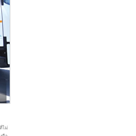
ี่ไม่
งถือ