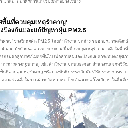
่า…กทม. มีมาตรการแก้ไขปัญหาอย่างไรบ้าง
พื้นที่ควบคุมเหตุรำคาญ’
ป้องกันและแก้ปัญหาฝุ่น
PM2.5
รำคาญ’ ช่วงวิกฤตฝุ่น PM2.5 โดยสำนักงานเขตต่าง ๆ ออกประกาศดังกล
(สำนักอนามัยกำหนดแนวทางประกาศพื้นที่ควบคุมเหตุรำคาญ เมื่อในพื้นที่
รกรัมต่อลูกบาศก์เมตรขึ้นไป เพื่อควบคุมและป้องกันผลกระทบต่อสุขภ
บมาตรการทางกฎหมาย) เช่น สำนักงานเขตหนองจอก สำนักงานเขตทวีวั
ที่ควบคุมเหตุรำคาญ พร้อมลงพื้นที่ประชาสัมพันธ์ให้ประชาชนทราบ
วามร่วมมือในการเฝ้าระวัง ควบคุม ป้องกัน และแก้ไขปัญหาในพื้นที่เช