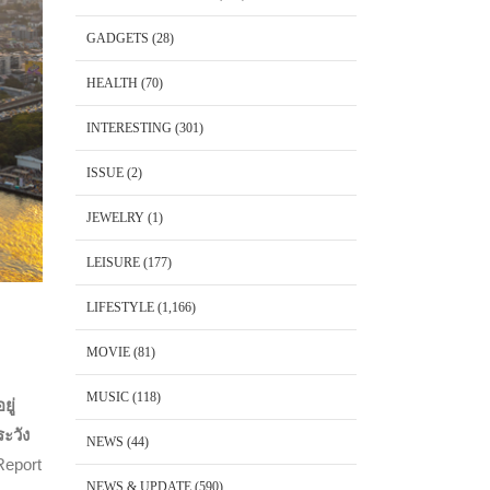
GADGETS
(28)
HEALTH
(70)
INTERESTING
(301)
ISSUE
(2)
JEWELRY
(1)
LEISURE
(177)
LIFESTYLE
(1,166)
MOVIE
(81)
MUSIC
(118)
ยู่
ระวัง
NEWS
(44)
Report
NEWS & UPDATE
(590)