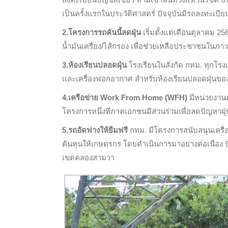
เป็นครั้งแรกในประวัติศาสตร์ ปัจจุบันมีรถลงทะเบียน
2.โครงการรถคันนี้ลดฝุ่น
เริ่มตั้งแต่เดือนตุลาคม 25
น้ำมันเครื่อง/ไส้กรอง เพื่อช่วยเหลือประชาชนในภา
3.ห้องเรียนปลอดฝุ่น
โรงเรียนในสังกัด กทม. ทุกโรงเร
และเครื่องฟอกอากาศ สำหรับห้องเรียนปลอดฝุ่นของนั
4.เครือข่าย
Work From Home (WFH)
มีหน่วยงานภ
โครงการหนึ่งที่ภาคเอกชนมีส่วนร่วมเพื่อลดปัญหา
5.รถอัดฟางให้ยืมฟรี
กทม. มีโครงการสนับสนุนเครื่
ต้นทุนให้เกษตรกร โดยดำเนินการมาอย่างต่อเนื่อง
เขตคลองสามวา