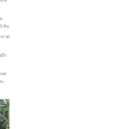
ยน
0 คัน
บอากาศ
นอีก
วยลด
ละ