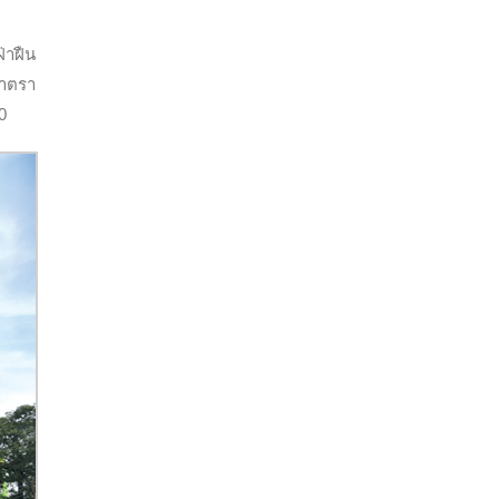
่าฝืน
มาตรา
0