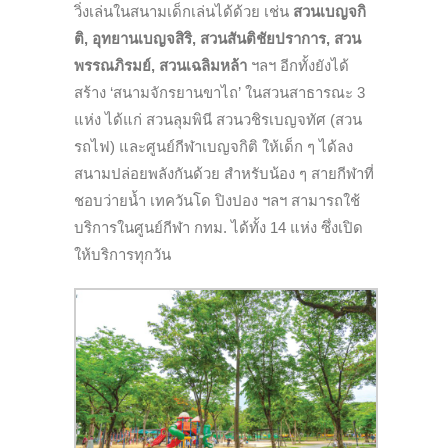
วิ่งเล่นในสนามเด็กเล่นได้ด้วย เช่น
สวนเบญจกิ
ติ, อุทยานเบญจสิริ, สวนสันติชัยปราการ, สวน
พรรณภิรมย์, สวนเฉลิมหล้า
ฯลฯ อีกทั้งยังได้
สร้าง ‘สนามจักรยานขาไถ’ ในสวนสาธารณะ 3
แห่ง ได้แก่ สวนลุมพินี สวนวชิรเบญจทัศ (สวน
รถไฟ) และศูนย์กีฬาเบญจกิติ ให้เด็ก ๆ ได้ลง
สนามปล่อยพลังกันด้วย สำหรับน้อง ๆ สายกีฬาที่
ชอบว่ายน้ำ เทควันโด ปิงปอง ฯลฯ สามารถใช้
บริการในศูนย์กีฬา กทม. ได้ทั้ง 14 แห่ง ซึ่งเปิด
ให้บริการทุกวัน