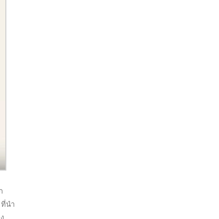
ก
ที่นำ
อง