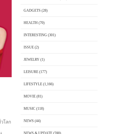
GADGETS
(28)
HEALTH
(70)
INTERESTING
(301)
ISSUE
(2)
JEWELRY
(1)
LEISURE
(177)
LIFESTYLE
(1,166)
MOVIE
(81)
MUSIC
(118)
NEWS
(44)
ั่วโลก
น
NEWS & UPDATE
(590)