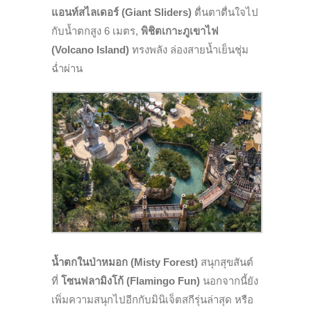
แอนท์สไลเดอร์ (Giant Sliders)
ตื่นตาตื่นใจไป
กับน้ำตกสูง 6 เมตร,
พิชิตเกาะภูเขาไฟ
(Volcano Island)
ทรงพลัง ล่องสายน้ำเย็นชุ่ม
ฉ่ำผ่าน
น้ำตกในป่าหมอก (Misty Forest)
สนุกสุขสันต์
ที่
โซนฟลามิงโก้ (Flamingo Fun)
นอกจากนี้ยัง
เพิ่มความสนุกไปอีกกับมินิเจ็ตสกีรุ่นล่าสุด หรือ