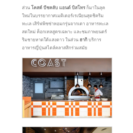
ส่วน
โคสต์ บีชคลับ แอนด์ บิสโทร
ก็มาในลุค
ใหม่ในบรรยากาศเมดิเตอร์เรเนียนสุดชิคริม
ทะเล เสิร์ฟพิซซ่าหอมกรุ่นจากเตา อาหารทะเล
สดใหม่ ค็อกเทลสูตรเฉพาะ และชมภาพยนตร์
ริมชายหาดใต้แสงดาว ในส่วน
ฮากิ
บริการ
อาหารญี่ปุ่นสไตล์คลาสสิกร่วมสมัย