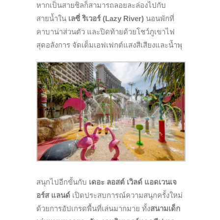
หากเป็นสายชิลก็สามารถลอยละล่องไปกับ
สายน้ำใน
เลซี่ ริเวอร์ (Lazy River)
นอนพักที่
คาบาน่าส่วนตัว และปิดท้ายด้วยโชว์ภูเขาไฟ
สุดอลังการ จัดเต็มเอฟเฟกต์แสงสีเสียงและน้ำพุ
สนุกไปอีกขั้นกับ
เดอะ ลอสต์ เวิลด์ แอดเวนเจ
อร์ส แลนด์
เปิดประสบการณ์ความสนุกครั้งใหม่
ด้วยการอัปเกรดพื้นที่เล่นมากมาย ทั้ง
สนามเด็ก