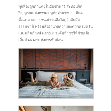
ทุกห้องถูกตกแต่งในธีมซาฟารี สะท้อนจิต
วิญญาณแห่งการผจญภัยผ่านรายละเอียด
ตั้งแต่ลวดลายชนเผ่าจนถึงวัสดุผิวสัมผัส
ธรรมชาติ พร้อมสิ่งอำนวยความสะดวกครบครัน
และผลิตภัณฑ์ Panpuri ระดับลักชัวรีที่ช่วยเติม
เต็มช่วงเวลาแห่งการพักผ่อน