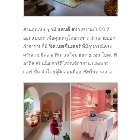
ส่วนคุณหนู ๆ ก็มี
แคนดี้ สปา
สปาฉบับมินิ ที่
ออกแบบมาเพื่อคุณหนูโดยเฉพาะ ส่วนสายออก
กำลังกายก็มี
ฟิตเนสเซ็นเตอร์
ที่มีอุปกรณ์ครบ
ครันและมีคลาสที่น่าสนใจมากมาย เช่น โยคะ พี
ลาทิส สปินนิ่ง คาร์ดิโอปั่นจักรยาน และพาว
เวอร์ ปั๊ม นำโดยผู้ฝึกสอนมืออาชีพในทุกคลาส