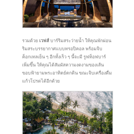
รวมด้วย
เวฟส์
บาร์ริมสระว่ายน้ำ ให้คุณพักผ่อน
ริมสระบรรยากาศแบบทรอปิคอล พร้อมจิบ
ค็อกเทลเย็น ๆ อีกทั้งเร็ว ๆ นี้จะมี รูฟท็อฟบาร์
เพิ่มขึ้น ให้คุณได้สัมผัสความงดงามของเส้น
ขอบฟ้ายามพระอาทิตย์ตกดิน ขณะจิบเครื่องดื่ม
แก้วโปรดได้อีกด้วย