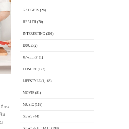
GADGETS
(28)
HEALTH
(70)
INTERESTING
(301)
ISSUE
(2)
JEWELRY
(1)
LEISURE
(177)
LIFESTYLE
(1,166)
MOVIE
(81)
MUSIC
(118)
เดือน
ริม
NEWS
(44)
่ม
NEWS & UPDATE
(590)