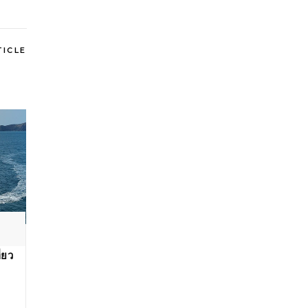
TICLE
อ
่ยว