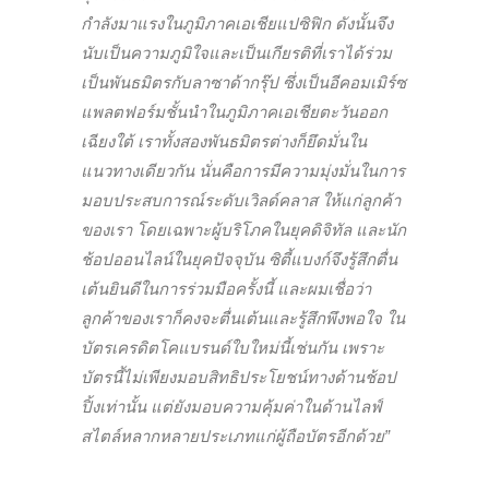
กำลังมาแรงในภูมิภาคเอเชียแปซิฟิก ดังนั้นจึง
นับเป็นความภูมิใจและเป็นเกียรติที่เราได้ร่วม
เป็นพันธมิตรกับลาซาด้ากรุ๊ป ซึ่งเป็นอีคอมเมิร์ซ
แพลตฟอร์มชั้นนำในภูมิภาคเอเชียตะวันออก
เฉียงใต้ เราทั้งสองพันธมิตรต่างก็ยึดมั่นใน
แนวทางเดียวกัน นั่นคือการมีความมุ่งมั่นในการ
มอบประสบการณ์ระดับเวิลด์คลาส ให้แก่ลูกค้า
ของเรา โดยเฉพาะผู้บริโภคในยุคดิจิทัล และนัก
ช้อปออนไลน์ในยุคปัจจุบัน ซิตี้แบงก์จึงรู้สึกตื่น
เต้นยินดีในการร่วมมือครั้งนี้ และผมเชื่อว่า
ลูกค้าของเราก็คงจะตื่นเต้นและรู้สึกพึงพอใจ ใน
บัตรเครดิตโคแบรนด์ใบใหม่นี้เช่นกัน เพราะ
บัตรนี้ไม่เพียงมอบสิทธิประโยชน์ทางด้านช้อป
ปิ้งเท่านั้น แต่ยังมอบความคุ้มค่าในด้านไลฟ์
สไตล์หลากหลายประเภทแก่ผู้ถือบัตรอีกด้วย”