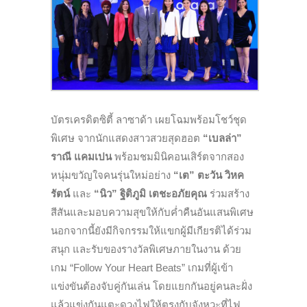
บัตรเครดิตซิตี้ ลาซาด้า เผยโฉมพร้อมโชว์ชุด
พิเศษ จากนักแสดงสาวสวยสุดฮอต
“
เบลล่า
”
ราณี แคมเปน
พร้อมชมมินิคอนเสิร์ตจากสอง
หนุ่มขวัญใจคนรุ่นใหม่อย่าง
“เต” ตะวัน วิหค
รัตน์
และ
“นิว” ฐิติภูมิ เตชะอภัยคุณ
ร่วมสร้าง
สีสันและมอบความสุขให้กับค่ำคืนอันแสนพิเศษ
นอกจากนี้ยังมีกิจกรรมให้แขกผู้มีเกียรติได้ร่วม
สนุก และรับของรางวัลพิเศษภายในงาน ด้วย
เกม “Follow Your Heart Beats” เกมที่ผู้เข้า
แข่งขันต้องจับคู่กันเล่น โดยแยกกันอยู่คนละฝั่ง
แล้วแข่งกันแตะดวงไฟให้ตรงกับจังหวะที่ไฟ