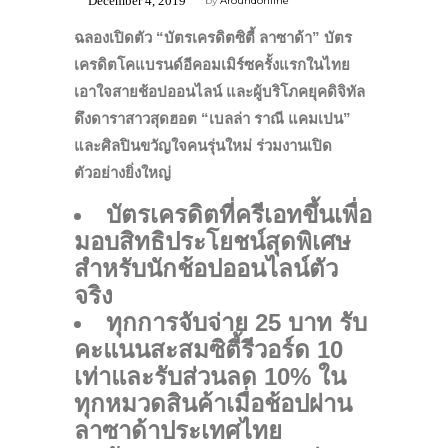
December 4, 2019
by
Aroundonline
ฉลอง
เปิดตัว “บั
ตรเครดิต
ซิตี้ ลาซาด้า” บัตร
เครดิตโคแบรนด์อีคอมเมิร์ซครั้งแรก
ในไทย
เอาใจสายช้อปออนไลน์ และผู้บริโภคยุคดิจิทัล
ดึงดาราสาวสุดฮอต
“
เบลล่า ราณี แคมเปน
”
และศิลปินขวัญใจคนรุ่นใหม่ ร่วมงานเปิด
ตัวอย่างยิ่งใหญ่
บัตรเครดิตที่ครีเอทขึ้นเพื่อ
มอบสิทธิประโยชน์สุดพิเศษ
สำหรับนักช้อปออนไลน์ตัว
จริง
ทุกการจับจ่าย 25 บาท รับ
คะแนนสะสมซิตี้รีวอร์ด 10
เท่าและรับส่วนลด 10% ใน
ทุกหมวดสินค้าเมื่อช้อปผ่าน
ลาซาด้าประเทศไทย