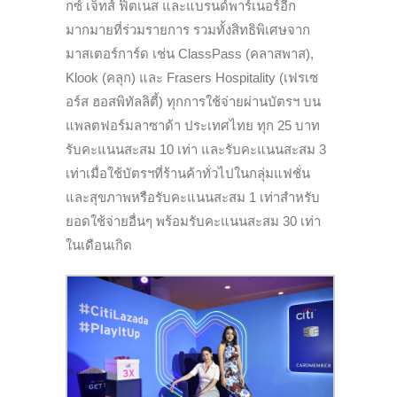
กซ์ เจ็ทส์ ฟิตเนส และแบรนด์พาร์เนอร์อีก
มากมายที่ร่วมรายการ รวมทั้งสิทธิพิเศษจาก
มาสเตอร์การ์ด เช่น ClassPass (คลาสพาส),
Klook (คลุก) และ Frasers Hospitality (เฟรเซ
อร์ส ฮอสพิทัลลิตี้) ทุกการใช้จ่ายผ่านบัตรฯ บน
แพลตฟอร์มลาซาด้า ประเทศไทย ทุก 25 บาท
รับคะแนนสะสม 10 เท่า และรับคะแนนสะสม 3
เท่าเมื่อใช้บัตรฯที่ร้านค้าทั่วไปในกลุ่มแฟชั่น
และสุขภาพหรือรับคะแนนสะสม 1 เท่าสำหรับ
ยอดใช้จ่ายอื่นๆ พร้อมรับคะแนนสะสม 30 เท่า
ในเดือนเกิด