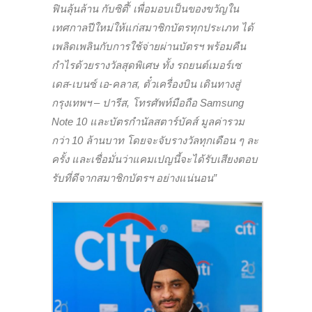
ฟินลุ้นล้าน กับซิตี้’ เพื่อมอบเป็นของขวัญใน
เทศกาลปีใหม่ให้แก่สมาชิกบัตรทุกประเภท ได้
เพลิดเพลินกับการใช้จ่ายผ่านบัตรฯ พร้อมคืน
กำไรด้วยรางวัลสุดพิเศษ ทั้ง
รถยนต์เมอร์เซ
เดส-เบนซ์ เอ-คลาส, ตั๋วเครื่องบิน เดินทางสู่
กรุงเทพฯ – ปารีส, โทรศัพท์มือถือ Samsung
Note 10 และบัตรกำนัลสตาร์บัคส์ มูลค่ารวม
กว่า 10 ล้านบาท
โดยจะจับรางวัลทุกเดือน ๆ ละ
ครั้ง และเชื่อมั่นว่าแคมเปญนี้จะได้รับเสียงตอบ
รับที่ดีจากสมาชิกบัตรฯ อย่างแน่นอน”