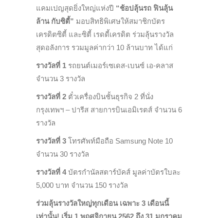
แคมเปญสุดยิ่งใหญ่แห่งปี
“ช้อปลุ้นรถ ฟินลุ้น
ล้าน กับซิตี้”
มอบสิทธิพิเศษให้สมาชิกบัตร
เครดิตซิตี้ และซิตี้ เรดดี้เครดิต ร่วมลุ้นรางวัล
สุดอลังการ รวมมูลค่ากว่า 10 ล้านบาท ได้แก่
รางวัลที่ 1
รถยนต์เมอร์เซเดส-เบนซ์ เอ-คลาส
จำนวน 3 รางวัล
รางวัลที่ 2
ตั๋วเครื่องบินชั้นธุรกิจ 2 ที่นั่ง
กรุงเทพฯ – ปารีส สายการบินเอมิเรตส์ จำนวน 6
รางวัล
รางวัลที่ 3
โทรศัพท์มือถือ Samsung Note 10
จำนวน 30 รางวัล
รางวัลที่ 4
บัตรกำนัลสตาร์บัคส์ มูลค่าบัตรใบละ
5,000 บาท จำนวน 150 รางวัล
ร่วมลุ้นรางวัลใหญ่ทุกเดือน เฉพาะ 3 เดือนนี้
เท่านั้น! เริ่ม 1 พฤศจิกายน 2562 ถึง 31 มกราคม