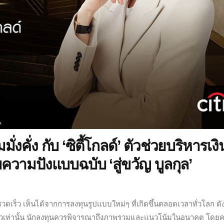
งคั่ง กับ ‘ซิตี้โกลด์’ ตัวช่วยบริหารเงิ
ความปังแบบฉบับ ‘สู่ขวัญ บูลกุล’
ดเร็ว เห็นได้จากการลงทุนรูปแบบใหม่ๆ ที่เกิดขึ้นตลอดเวลาทั่วโลก ดัง
ล้วเท่านั้น นักลงทุนควรพิจารณาถึงภาพรวมและแนวโน้มในอนาคต โดย