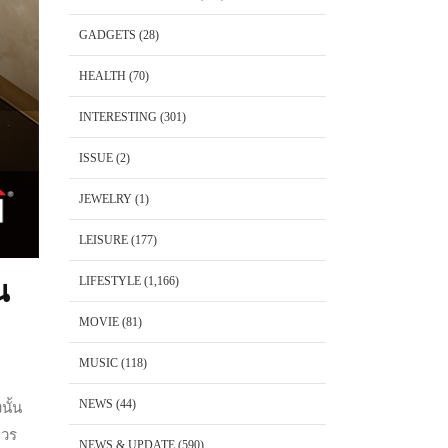
GADGETS
(28)
HEALTH
(70)
INTERESTING
(301)
ISSUE
(2)
JEWELRY
(1)
LEISURE
(177)
LIFESTYLE
(1,166)
น
MOVIE
(81)
MUSIC
(118)
NEWS
(44)
นั้น
ควร
NEWS & UPDATE
(590)