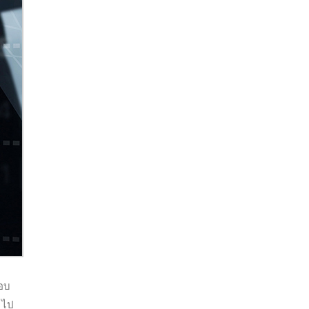
รอบ
 ไป