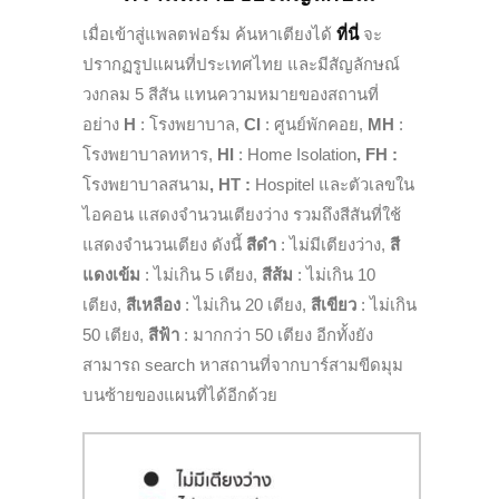
เมื่อเข้าสู่แพลตฟอร์ม ค้นหาเตียงได้
ที่นี่
จะ
ปรากฏรูปแผนที่ประเทศไทย และมีสัญลักษณ์
วงกลม 5 สีสัน แทนความหมายของสถานที่
อย่าง
H
: โรงพยาบาล,
CI
: ศูนย์พักคอย,
MH
:
โรงพยาบาลทหาร,
HI
: Home Isolation
, FH :
โรงพยาบาลสนาม
, HT :
Hospitel และตัวเลขใน
ไอคอน แสดงจำนวนเตียงว่าง รวมถึงสีสันที่ใช้
แสดงจำนวนเตียง ดังนี้
สีดำ
: ไม่มีเตียงว่าง,
สี
แดงเข้ม
: ไม่เกิน 5 เตียง,
สีส้ม
: ไม่เกิน 10
เตียง,
สีเหลือง
: ไม่เกิน 20 เตียง,
สีเขียว
: ไม่เกิน
50 เตียง,
สีฟ้า
: มากกว่า 50 เตียง อีกทั้งยัง
สามารถ search หาสถานที่จากบาร์สามขีดมุม
บนซ้ายของแผนที่ได้อีกด้วย