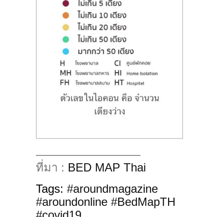
—————————
ที่มา :
BED MAP Thai
Tags:
#aroundmagazine
#aroundonline #BedMapTH
#covid19