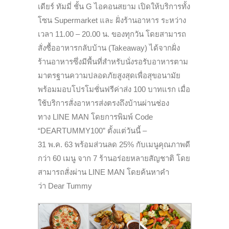
เดียร์ ทัมมี่
ชั้น
G
ไอคอนสยาม
เปิดให้บริการทั้ง
โซน
Supermarket
และ ฝั่งร้านอาหาร ระหว่าง
เวลา 11.00 – 20.00 น. ของทุกวัน โดยสามารถ
สั่งซื้
ออาหารกลับบ้าน (
Takeaway)
ได้จากฝั่ง
ร้านอาหารซึ่งมีพื้
นที่สำหรับนั่งรอรั
บอาหารตาม
มาตรฐานความปลอดภัยสู
งสุดเพื่อสุขอนามัย
พร้อมมอบโปรโมชั่นฟรีค่าส่ง 100 บาทแรก เมื่อ
ใช้บริการสั่งอาหารส่
งตรงถึงบ้านผ่านช่อง
ทาง
LINE MAN
โดยการพิมพ์
Code
“DEARTUMMY
100” ตั้งแต่วันนี้
–
31
พ.ค.
63
พร้อมส่วนลด
25%
กับเมนูคุณภาพดี
กว่า 60 เมนู จาก 7 ร้านอร่อยหลายสัญชาติ
โดย
สามารถสั่งผ่าน
LINE MAN
โดยค้นหาคำ
ว่า
Dear Tummy