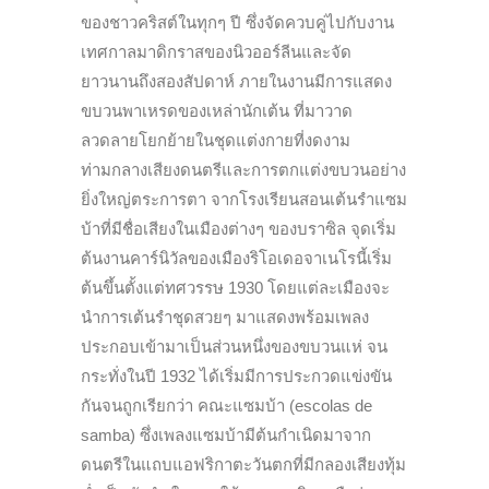
ของชาวคริสต์ในทุกๆ ปี ซึ่งจัดควบคู่ไปกับงาน
เทศกาลมาดิกราสของนิวออร์ลีนและจัด
ยาวนานถึงสองสัปดาห์ ภายในงานมีการแสดง
ขบวนพาเหรดของเหล่านักเต้น ที่มาวาด
ลวดลายโยกย้ายในชุดแต่งกายที่งดงาม
ท่ามกลางเสียงดนตรีและการตกแต่งขบวนอย่าง
ยิ่งใหญ่ตระการตา จากโรงเรียนสอนเต้นรำแซม
บ้าที่มีชื่อเสียงในเมืองต่างๆ ของบราซิล จุดเริ่ม
ต้นงานคาร์นิวัลของเมืองริโอเดอจาเนโรนี้เริ่ม
ต้นขึ้นตั้งแต่ทศวรรษ 1930 โดยแต่ละเมืองจะ
นำการเต้นรำชุดสวยๆ มาแสดงพร้อมเพลง
ประกอบเข้ามาเป็นส่วนหนึ่งของขบวนแห่ จน
กระทั่งในปี 1932 ได้เริ่มมีการประกวดแข่งขัน
กันจนถูกเรียกว่า คณะแซมบ้า (
escolas de
samba)
ซึ่งเพลงแซมบ้ามีต้นกำเนิดมาจาก
ดนตรีในแถบแอฟริกาตะวันตกที่มีกลองเสียงทุ้ม