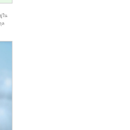
ู่ใน
ดุล