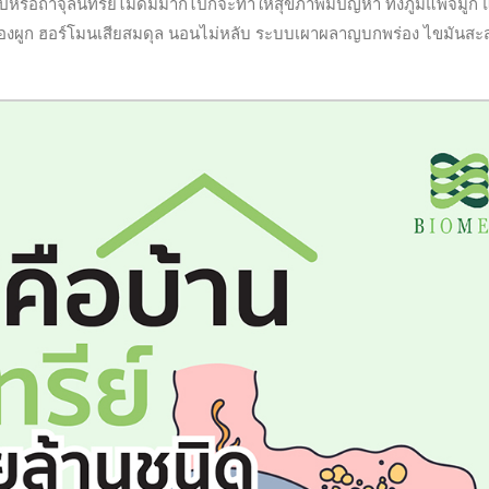
ยไปหรือถ้าจุลินทรีย์ไม่ดีมีมากไปก็จะทำให้สุขภาพมีปัญหา ทั้งภูมิแพ้จมูก 
ย ท้องผูก ฮอร์โมนเสียสมดุล นอนไม่หลับ ระบบเผาผลาญบกพร่อง ไขมันส