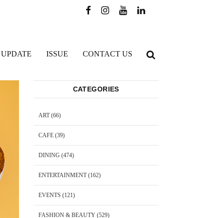
 UPDATE
ISSUE
CONTACT US
CATEGORIES
ART
(66)
CAFE
(39)
DINING
(474)
ENTERTAINMENT
(162)
EVENTS
(121)
FASHION & BEAUTY
(529)