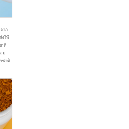
 จาก
่งให้
 ที่
ุ่ม
้อชาติ