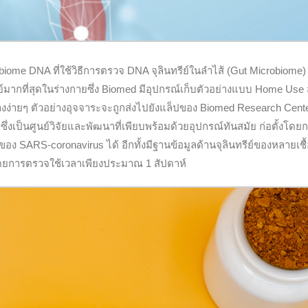
me DNA ที่ใช้วิธีการตรวจ DNA จุลินทรีย์ในลำไส้ (Gut Microbiome)
์มากที่สุดในร่างกายซึ่ง Biomed มีอุปกรณ์เก็บตัวอย่างแบบ Home Use ส
่างง่ายๆ ตัวอย่างอุจจาระจะถูกส่งไปยังแล็ปของ Biomed Research Center
เป็นศูนย์วิจัยและพัฒนาที่เพียบพร้อมด้วยอุปกรณ์ทันสมัย ก่อตั้งโดยกล
อง SARS-coronavirus ได้ อีกทั้งมีฐานข้อมูลด้านจุลินทรีย์ของหลายเชื
ี โดยการตรวจใช้เวลาเพียงประมาณ 1 สัปดาห์