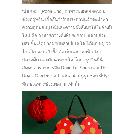
“ผู่นชอย” (Poon Choi) อาหารมงคลยอดนิยม
ช่วงตรุษจีน เชื่อกันว่ารับประทานแล้วจะนำพา
ความอุดมสมบูรณ์และความมั่งคั่งมาให้ในช่วงปี
ใหม่ คือ อาหารกวางตุ้งที่ประกอบไปด้วยส่วน
ผสมชั้นเลิศมากมายหลายสิบชนิด ได้แก่ หมู วัว
ไก่ เป็ด หอยเป๋าฮื้อ กุ้ง เห็ดแห้ง ลูกชิ้นปลา
ปลาหมึก และผักนานาชนิด โดยตรุษจีนปีนี้
ภัตตาคารอาหารจีน Dong Lai Shun และ The
Royal Garden ขอนำเสนอ 4 เมนูผู่นชอย ที่ปรุง
พิเศษเฉพาะช่วงเทศกาลเท่านั้น