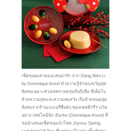
เซ็ตขนมเต่าทองแสนน่ารัก จาก Dang Wen Li
by Dominique Ansel ทำความรู้จักของขวัญสุด
พิเศษเฉพาะช่วงเทศกาลตรุษจีนปีเสือ ที่เต็มไป
ด้วยความสุขและความสมหวัง เริ่มด้วยขนมสุด
พิเศษจากร้านเบเกอรี่ชื่อดัง ของเชฟดีกรีรางวัล
อย่าง เชฟโดมินิก อันเซล (Dominique Ansel) ที่
ขอนำเสนอเซ็ตขนมนำโชค Joyous Spring
Ladybird Gift Box ที่บรรจุมาในกล่องลิ้นชักรูป