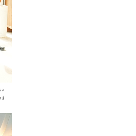
วจ
มณ์