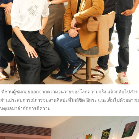
ive” ที่ชวนผู้ชมถอยออกจากความวุ่นวายของโลกความจริง แล้วกลับไปสำร
ั้ง ผ่านประสบการณ์การชมงานศิลปะที่ใกล้ชิด อิสระ และเต็มไปด้วยอาร
องเหตุผลมาจำกัดการตีความ