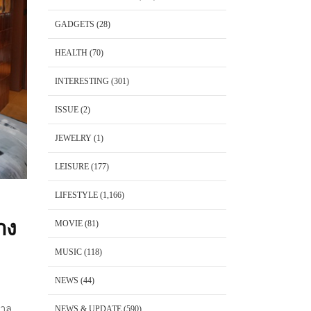
GADGETS
(28)
HEALTH
(70)
INTERESTING
(301)
ISSUE
(2)
JEWELRY
(1)
LEISURE
(177)
LIFESTYLE
(1,166)
าง
MOVIE
(81)
MUSIC
(118)
NEWS
(44)
กาล
NEWS & UPDATE
(590)