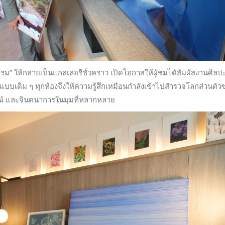
รงแรม” ให้กลายเป็นแกลเลอรีชั่วคราว เปิดโอกาสให้ผู้ชมได้สัมผัสงานศิลป
บเดิม ๆ ทุกห้องจึงให้ความรู้สึกเหมือนกำลังเข้าไปสำรวจโลกส่วนตัว
ารมณ์ และจินตนาการในมุมที่หลากหลาย