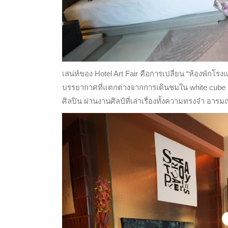
เสน่ห์ของ Hotel Art Fair คือการเปลี่ยน “ห้องพักโ
บรรยากาศที่แตกต่างจากการเดินชมใน white cube แบ
ศิลปิน ผ่านงานศิลป์ที่เล่าเรื่องทั้งความทรงจำ อ