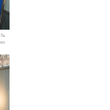
ะใน
ของ