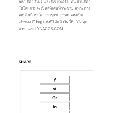
ลลิก สีดำ สีเบจ และสีเขียวเอิร์ธโทน ส่วนสีดำ
โฮโลแกรมจะเป็นสีพิเศษที่วางขายเฉพาะทาง
ออนไลน์เท่านั้น สาวๆสามารถจับจองเป็น
เจ้าของ IT bag แห่งปีได้แล้ววันนี้ที่ LYN ทุก
สาขาและ LYNACCS.COM
SHARE: