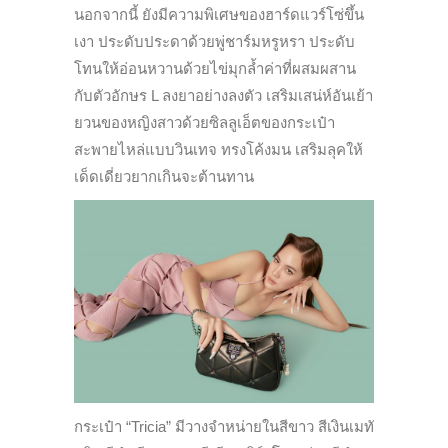
นอกจากนี้ ยังมีความพิเศษของฮาร์ดแวร์โซ่ขึ้น
เงา ประดับประดาด้วยพู่ชาร์มหรูหรา ประดับ
โทนให้อ่อนหวานด้วยไข่มุกล้ำค่าที่ผสมผสาน
กับตัวอักษร L ลงยาอย่างลงตัว เสริมเสน่ห์อันเย้า
ยวนของหญิงสาวด้วยซิลลูเอ็ตของกระเป๋า
สะพายไหล่แบบวินเทจ ทรงโค้งมน เสริมลุคให้
เด็ดเดี่ยวยากเกินจะต้านทาน
กระเป๋า “Tricia” มีวางจำหน่ายในสีขาว สีเงินเมทั