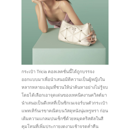
กระเป๋า Tricia คอลเลคชั่นนี้ได้ถูกบรรจง
ออกแบบมาเพื่อนำเสนอมิติความเป็นผู้หญิงใน
หลากหลายแง่มุมที่ชวนให้น่าค้นหาอย่างไม่รู้จบ
โดยได้เลือกเอาจุดเด่นของเทคนิคงานควิลต์มา
นำเสนอเป็นดีเทลที่เป็นซิกเนเจอร์บนตัวกระเป๋า
แพทเทิร์นเรขาคณิตบนวัสดุหนังนุ่มหรูหรา ก่อน
เติมความแกลมปนเซ็กซี่ด้วยหมุดคริสตัลในสี
คุมโทนที่เพิ่มประกายงดงามเช้าจรดค่ำคืน