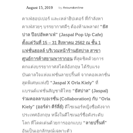
August 15, 2019
by
Aroundonline
คาเฟ่ฮอปเปอร์ และเหล่าฮิปเตอร์ ที่กำลังหา
คาเฟ่สวยๆ บรรยากาศดีๆ ต้องห้ามพลาด!
“ยัส
ปาล ป๊อปอัพคาเฟ่” (Jaspal Pop Up Cafe)
ตั้งแต่วันที่ 15 – 31 สิงหาคม 2562
ณ ชั้น
1
แฟชั่นฮอลล์ บริเวณหน้าร้านยัสปาล สาขา
ศูนย์การค้าสยามพารากอน
ที่สุดชิคด้วยการ
ตกแต่งบรรยากาศสไตล์อังกฤษ ได้รับแรง
บันดาลใจแห่งแฟชั่นลายปริ้นท์ จากคอลเลกชั่น
สุดพิเศษแห่งปี
“
Jaspal X Orla Kiely”
ที่
แบรนด์แฟชั่นสัญชาติไทย
“ยัสปาล” (
Jaspal)
ร่วมคอลลาบอเรชั่น (Collaboration) กับ
“Orla
Kiely” (ออร์ล่า คีร์ลี่ย์)
ดีไซเนอร์หญิงชื่อดังจาก
ประเทศอังกฤษ หนึ่งในดีไซเนอร์ชื่อดังระดับ
โลก ที่โดดเด่นด้วยการออกแบบ
“ลายปริ้นท์”
อันเป็นเอกลักษณ์เฉพาะตัว