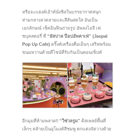
หรือจะแฮงค์เอ้าท์นั่งชิลในบรรยากาศสนุก
ท่ามกลางลวดลายและสีสันสดใส อันเป็น
เอกลักษณ์ เช็คอินฟินถ่ายรูป อัพลงไอจี เฟ
ซบุคสตอรี่ ที่
“ยัสปาล ป๊อปอัพคาเฟ่” (Jaspal
Pop Up Cafe)
ดริ๊งค์เครื่องดื่มเย็นๆ เสริฟพร้อม
ขนมหวานด้วยดีไซน์ที่รับกันเป็นคอนเซ็ปต์
อีกมุมที่ห้ามพลาด!!
“วิช่วลรูม”
ดิสเพลย์พื้นที่
เล็กๆ คล้ายเป็นอุโมงค์สีชมพู ตกแต่งจัดวางด้วย