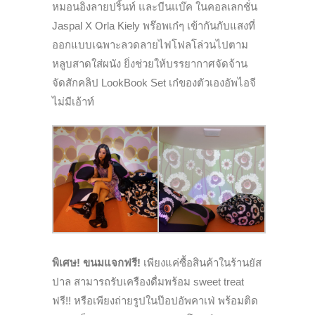
หมอนอิงลายปริ้นท์ และบีนแบ๊ค ในคอลเลกชั่น
Jaspal X Orla Kiely พร๊อพเก๋ๆ เข้ากันกับแสงที่
ออกแบบเฉพาะลวดลายไฟโฟลโล่วนไปตาม
หลูบสาดใส่ผนัง ยิ่งช่วยให้บรรยากาศจัดจ้าน
จัดสักคลิป LookBook Set เก๋ของตัวเองอัพไอจี
ไม่มีเอ้าท์
พิเศษ! ขนมแจกฟรี!
เพียงแค่ซื้อสินค้าในร้านยัส
ปาล สามารถรับเครืองดื่มพร้อม sweet treat
ฟรี!! หรือเพียงถ่ายรูปในป๊อปอัพคาเฟ่ พร้อมติด