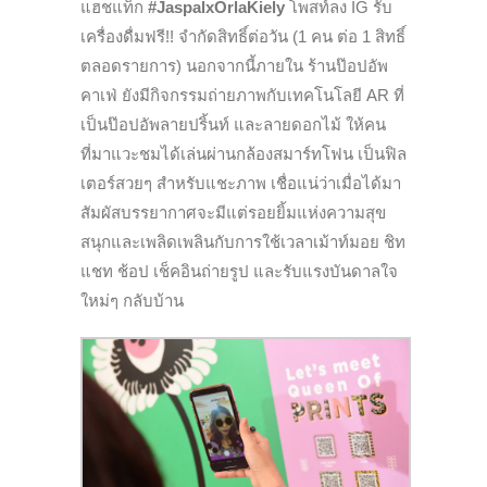
แฮชแท็ก
#JaspalxOrlaKiely
โพสท์ลง IG รับ
เครื่องดื่มฟรี!! จำกัดสิทธิ์ต่อวัน (1 คน ต่อ 1 สิทธิ์
ตลอดรายการ) นอกจากนี้ภายใน ร้านป๊อปอัพ
คาเฟ่ ยังมีกิจกรรมถ่ายภาพกับเทคโนโลยี AR ที่
เป็นป๊อปอัพลายปริ้นท์ และลายดอกไม้ ให้คน
ที่มาแวะชมได้เล่นผ่านกล้องสมาร์ทโฟน เป็นฟิล
เตอร์สวยๆ สำหรับแชะภาพ เชื่อแน่ว่าเมื่อได้มา
สัมผัสบรรยากาศจะมีแต่รอยยิ้มแห่งความสุข
สนุกและเพลิดเพลินกับการใช้เวลาเม้าท์มอย ชิท
แชท ช้อป เช็คอินถ่ายรูป และรับแรงบันดาลใจ
ใหม่ๆ กลับบ้าน