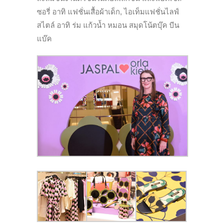
ซอรี่ อาทิ แฟชั่นเสื้อผ้าเด็ก, ไอเท็มแฟชั่นไลฟ์
สไตล์ อาทิ ร่ม แก้วน้ำ หมอน สมุดโน้ตบุ๊ค บีน
แบ๊ค