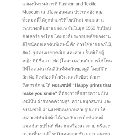
แสดงนิทรรศการที่ Fashion and Textile
Museum ณ เมืองลอนดอน ประเทศอังกฤษ
ทั้งหมดนี้ได้ถูกนำมารีดีไซน์ใหม่ ผสมผสาน
ระหว่างกลิ่นอายของแฟชั่นในยุค 1960 กับป๊อป
คัลเลอร์ของไทย โดยองค์ประกอบหลักของงาน
ดีไซน์คอลเลกชั่นพิเศษนี้ คือ การใช้ลายดอกไม้,
สัตว์, รูปทรงเรขาคณิต และลายปริ้นท์เด็กผู้
หญิง ที่มีชื่อว่า Lola (โลล่า) ผสานกับการใช้โทน
สีที่โดดเด่น เน้นสีสันที่ตัดกันของคู่สี โดยมีสีห
ลัก คือ สีเหลือง สีน้ำเงิน และสีเขียว นำมา
รังสรรค์ภายใต้
คอนเซปต์ “Happy prints that
make you smile”
ที่ต้องการสื่อสารความเป็น
เฟมินีน ถ่ายทอดความสุข ความสนุกสนาน และ
ธรรมชาติ ผ่านแฟชั่นหลากหลายรูปแบบ ให้
เหล่าแฟชั่นนิสต้าได้สนุกกับการมิกซ์แอนด์
แมตช์ลายปริ้นท์ ทั้งจากเครื่องแต่งกาย หรือจะ
สะสมชิ้นงานดีไซน์ในคอลเลกชัน และแอคเซส