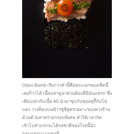
Otoro Bomb เรียกว่าคำนี้คือพระเอกของเซ็ตนี้
เลยก็ว่าได้ เนื้อปลาทูน่าส่วนท้องที่มีมันแทรก ซึ่ง
เทียบเท่ากับเนื้อ A5 นำมาชุบกับซอสสุกี้กับไข่
แดง วางท็อปบนข้าวซูชิสูตรเฉพาะของทางร้าน
ม้วนด้วยสาหร่ายกรอบพิเศษ ทำให้เวลากัด
เข้าไปคำแรกจะได้รสชาติของโรลนี้นัว
กลมกล่อมแบบพอดี