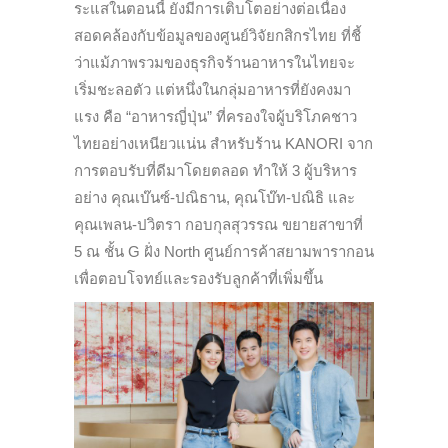
ระแสในตอนนี้ ยังมีการเติบโตอย่างต่อเนื่อง
สอดคล้องกับข้อมูลของศูนย์วิจัยกสิกรไทย ที่ชี้
ว่าแม้ภาพรวมของธุรกิจร้านอาหารในไทยจะ
เริ่มชะลอตัว แต่หนึ่งในกลุ่มอาหารที่ยังคงมา
แรง คือ “อาหารญี่ปุ่น” ที่ครองใจผู้บริโภคชาว
ไทยอย่างเหนียวแน่น สำหรับร้าน KANORI จาก
การตอบรับที่ดีมาโดยตลอด ทำให้ 3 ผู้บริหาร
อย่าง คุณเบ๊นซ์-ปณิธาน, คุณโบ๊ท-ปณิธิ และ
คุณเพลน-ปวิตรา กอบกุลสุวรรณ ขยายสาขาที่
5 ณ ชั้น G ฝั่ง North ศูนย์การค้าสยามพารากอน
เพื่อตอบโจทย์และรองรับลูกค้าที่เพิ่มขึ้น