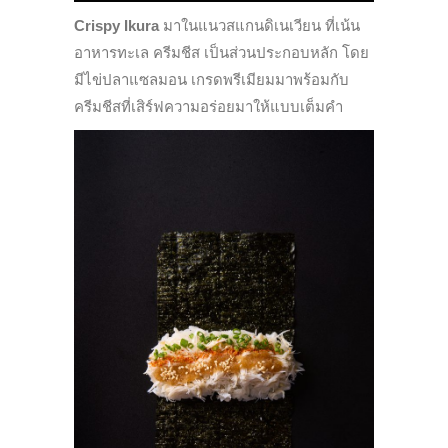
Crispy
Ikura
มาในแนวสแกนดิเนเวียน ที่เน้น
อาหารทะเล ครีมชีส เป็นส่วนประกอบหลัก โดย
มีไข่ปลาแซลมอน
เกรดพรีเมียมมาพร้อมกับ
ครีมชีสที่เสิร์ฟความอร่อยมาให้แบบเต็มคำ