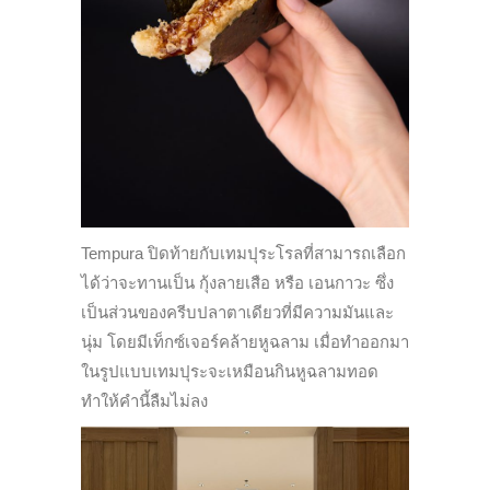
Tempura ปิดท้ายกับเทมปุระโรลที่สามารถเลือก
ได้ว่าจะทานเป็น กุ้งลายเสือ หรือ เอนกาวะ ซึ่ง
เป็นส่วนของครีบปลาตาเดียวที่มีความมันและ
นุ่ม โดยมีเท็กซ์เจอร์คล้ายหูฉลาม เมื่อทำออกมา
ในรูปแบบเทมปุระจะเหมือนกินหูฉลามทอด
ทำให้คำนี้ลืมไม่ลง