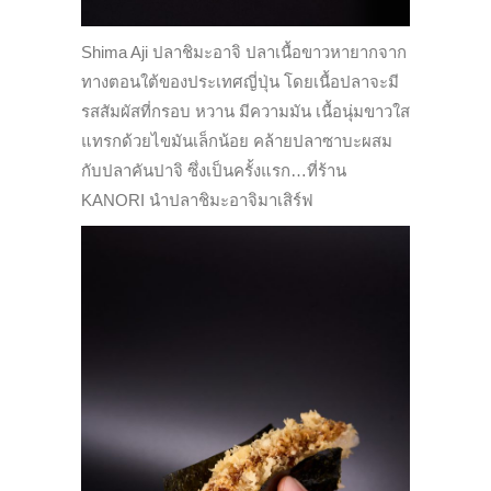
Shima Aji ปลาชิมะอาจิ ปลาเนื้อขาวหายากจาก
ทางตอนใต้ของประเทศญี่ปุ่น โดยเนื้อปลาจะมี
รสสัมผัสที่กรอบ หวาน มีความมัน เนื้อนุ่มขาวใส
แทรกด้วยไขมันเล็กน้อย คล้ายปลาซาบะผสม
กับปลาคันปาจิ ซึ่งเป็นครั้งแรก…ที่ร้าน
KANORI นำปลาชิมะอาจิมาเสิร์ฟ