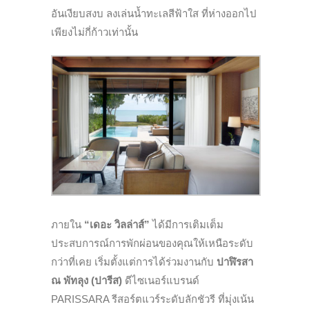
อันเงียบสงบ ลงเล่นน้ำทะเลสีฟ้าใส ที่ห่างออกไป
เพียงไม่กี่ก้าวเท่านั้น
ภายใน
“เดอะ วิลล่าส์”
ได้มีการเติมเต็ม
ประสบการณ์การพักผ่อนของคุณให้เหนือระดับ
กว่าที่เคย เริ่มตั้งแต่การได้ร่วมงานกับ
ปาฬิรสา
ณ พัทลุง (ปารีส)
ดีไซเนอร์แบรนด์
PARISSARA รีสอร์ตแวร์ระดับลักชัวรี ที่มุ่งเน้น