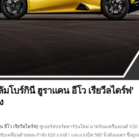
มโบร์กินี ฮูราแคน อีโว เรียวีลไดร์ฟ’
ง
ีโว เรียวีลไดร์ฟ)
ซูเปอร์สปอร์ตคาร์รุ่นใหม่ มาพร้อมเครื่องยนต์ V10
บเคลื่อนด้วยพละกำลัง 610 แรงม้า และแรงบิด 560 นิวตันเมตร ซึ่งถูก