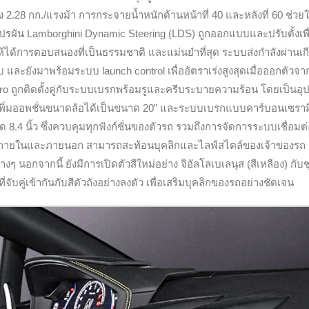
ง 2.28 กก./แรงม้า การกระจายน้ำหนักด้านหน้าที่ 40 และหลังที่ 60 ช่วย
ปรผัน Lamborghini Dynamic Steering (LDS) ถูกออกแบบและปรับตั้งเพื่
ด้การตอบสนองที่เป็นธรรมชาติ และแม่นยำที่สุด ระบบส่งกำลังผ่านเกี
ับ และยังมาพร้อมระบบ launch control เพื่ออัตราเร่งสูงสุดเมื่อออกตัวจ
P Zero ถูกติดตั้งคู่กับระบบเบรกพร้อมรูและครีบระบายความร้อน โดยเป็นอุ
พิ่มออพชั่นขนาดล้อได้เป็นขนาด 20” และระบบเบรกแบบคาร์บอนเซราม
4 นิ้ว ซึ่งควบคุมทุกฟังก์ชั่นของตัวรถ รวมถึงการจัดการระบบเชื่อมต่อ
ทั้งภายในและภายนอก สามารถสะท้อนบุคลิกและไลฟ์สไตล์ของเจ้าของรถ 
อกจากนี้ ยังมีการเปิดตัวสีใหม่อย่าง จิอัลโลเบเลนุส (สีเหลือง) กับช
ับคู่เข้ากันกับสีตัวถังอย่างลงตัว เพื่อเสริมบุคลิกของรถอย่างชัดเจน