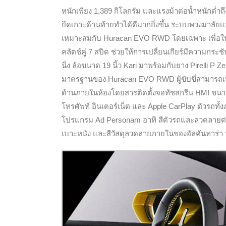
หนักเพียง 1,389 กิโลกรัม และแรงม้าต่อน้ำหนักต่ำถึ
ยึดเกาะด้านท้ายทำได้ดีมากยิ่งขึ้น ระบบพวงมาลัยแ
เหมาะสมกับ Huracan EVO RWD โดยเฉพาะ เพื่อให้ไ
คลัตช์คู่ 7 สปีด ช่วยให้การเปลี่ยนเกียร์มีความกระช
นิ่ง ล้อขนาด 19 นิ้ว Kari มาพร้อมกับยาง Pirelli 
มาตรฐานของ Huracan EVO RWD ผู้ขับขี่สามารถเ
ด้านภายในห้องโดยสารติดตั้งจอทัชสกรีน HMI ขนาด 8.
โทรศัพท์ อินเตอร์เน็ต และ Apple CarPlay ตัวรถ
โปรแกรม Ad Personam อาทิ สีตัวรถและลวดลายต่างๆ น
เบาะหนัง และสีวัสดุลวดลายภายในของอัลคันทาร่า ที่จ