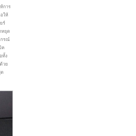
ให้การ
อให้
ยร์
ากหยุด
ปกรณ์
ิค
ทั้ง
ด้วย
ุด