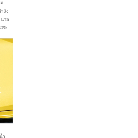
ุม
ำลัง
่มนวล
 30%
น้ำ