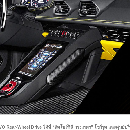
 Rear-Wheel Drive ได้ที่ “ลัมโบร์กินี กรุงเทพฯ” โชว์รูม และศูนย์บร