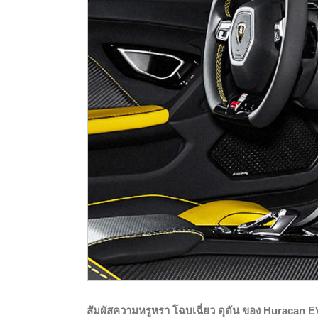
สัมผัสความหรูหรา โฉบเฉี่ยว ดุดัน ของ Huracan EVO