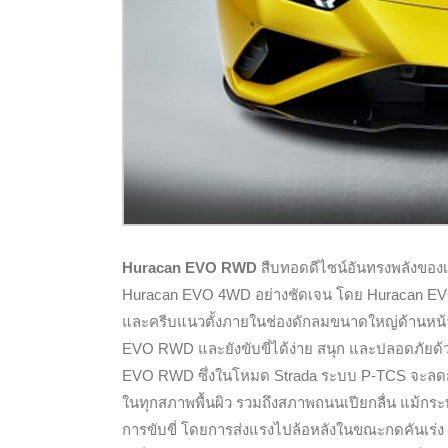
Huracan EVO RWD
สืบทอดดีไซน์อันทรงพลังของเคร
Huracan EVO 4WD อย่างชัดเจน โดย Huracan EVO R
และครีบแนวตั้งภายในช่องดักลมขนาดใหญ่ด้านหน้า 
EVO RWD และยังขับขี่ได้ง่าย สนุก และปลอดภัยด้ว
EVO RWD ซึ่งในโหมด Strada ระบบ P-TCS จะลดการไ
ในทุกสภาพพื้นผิว รวมถึงสภาพถนนเปียกลื่น แม้กระ
การขับขี่ โดยการส่งแรงไปล้อหลังในขณะกดคันเร่ง 