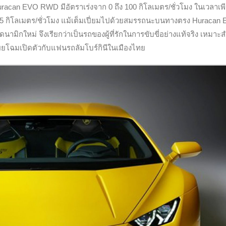
ม Huracan EVO RWD มีอัตราเร่งจาก 0 ถึง 100 กิโลเมตร/ชั่วโมง ในเวลาเพ
ง 325 กิโลเมตร/ชั่วโมง แม้เต็มเปี่ยมไปด้วยสมรรถนะบนทางตรง Huracan
ามิกใหม่ จึงเรียกว่าเป็นรถของผู้ที่รักในการขับขี่อย่างแท้จริง เหมาะ
รเผยโฉมเปิดตัวกับแฟนรถลัมโบร์กินีในเมืองไทย