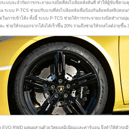
ระบบจะจำกัดการกระจายแรงบิดที่ส่งไปล้อหลังทันที ทำให้ผู้ขับขี่ควบค
ระบบ P-TCS ช่วยปรับแรงที่ส่งไปล้อหลังเพื่อป้องกันล้อหลังสลิปตอนก
ุดในการเข้าโค้ง ทั้งนี้ ระบบ P-TCS ช่วยให้การกระจายแรงบิดทำงานนุ
ละ ช่วยให้รถออกจากโค้งได้เร็วขึ้น 20% รวมถึงช่วยให้รถสไลด์ง่ายขึ้น
n EVO RWD ผสมผสานด้วยวัสดุอลูมิเนียมและคาร์บอน จึงทำให้ตัวรถมี