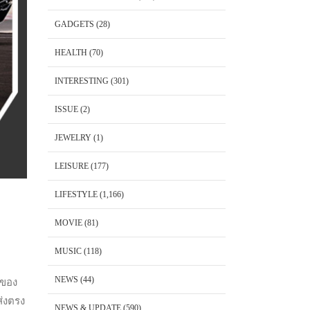
GADGETS
(28)
HEALTH
(70)
INTERESTING
(301)
ISSUE
(2)
JEWELRY
(1)
LEISURE
(177)
LIFESTYLE
(1,166)
MOVIE
(81)
MUSIC
(118)
NEWS
(44)
 ของ
ส่งตรง
NEWS & UPDATE
(590)