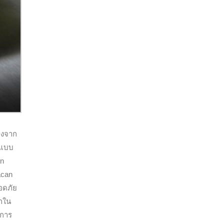
่างจาก
์แบบ
an
acan
อดภัย
ุกใน
ีการ