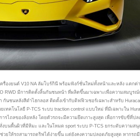
ื่องยนต์ V10 NA ลัมโบร์กินี พร้อมฟังก์ชั่นใหม่ทั้งหน้าและหลัง แตกต
WD มีการติดตั้งลิ้นกันชนหน้า ที่ผลิตขึ้นมาเฉพาะเพื่อความสมบูรณ
กันชนหลังสีดำไฮกลอส ติดตั้งเข้ากับดิฟฟิวเซอร์เฉพาะสำหรับ Hurac
ยเทคโนโลยี P-TCS ระบบ traction control แบบใหม่ ที่มีเฉพาะใน Hur
ถลของล้อหลัง โดยตัวรถจะมีความยึดเกาะสูงสุด เพื่อการขับขี่ที่ปล
ทั่งบนพื้นผิวที่มีหิมะ และในโหมด sport ระบบ P-TCS ยกระดับความสน
ช่วยให้รถสามารถดริฟได้ง่ายขึ้น แต่ยังคงความปลอดภัยสูงสุด หากรถม