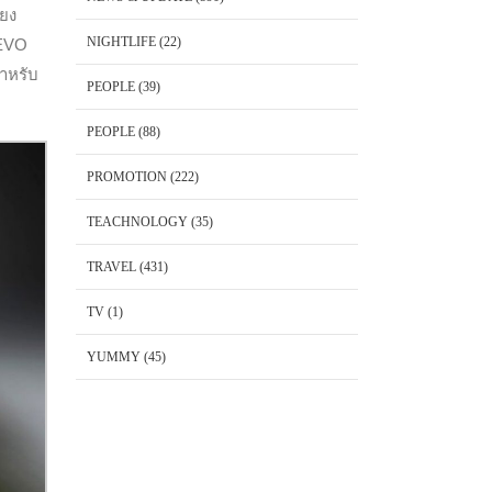
ียง
NIGHTLIFE
(22)
 EVO
สำหรับ
PEOPLE
(39)
PEOPLE
(88)
PROMOTION
(222)
TEACHNOLOGY
(35)
TRAVEL
(431)
TV
(1)
YUMMY
(45)