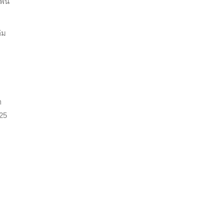
พัน
่ม
า
 25