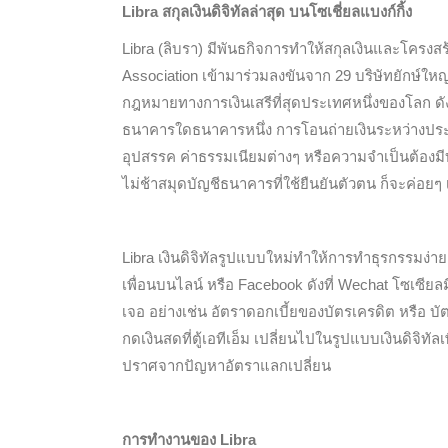
Libra สกุลเงินดิจิทัลล่าสุด บนโซเชี่ยลแบงก์กิ้ง
Libra (ลิบรา) มีพันธกิจการทำให้สกุลเงินและโครงสร
Association เข้ามาร่วมลงขันจาก 29 บริษัทยักษ์ใหญ
กฎหมายทางการเงินเสรีที่สุดประเทศหนึ่งของโลก ดัง
ธนาคารใดธนาคารหนึ่ง การโอนถ่ายเงินระหว่างประ
อุปสรรค ค่าธรรมเนียมต่างๆ หรือความจำเป็นต้องม
ไม่ช้าสมุดบัญชีธนาคารที่ใช้ยืนยันตัวตน ก็จะค่อยๆ
Libra เงินดิจิทัลรูปแบบใหม่ทำให้การทำธุรกรรมง่า
เพื่อนบนไลน์ หรือ Facebook ดังที่ Wechat โซเซีย
เจอ อย่างเช่น อัตราดอกเบี้ยของบัตรเครดิต หรือ บัต
กดเงินสดที่ตู้เอทีเอ็ม เปลี่ยนไปในรูปแบบเงินดิจิ
ปราศจากปัญหาอัตราแลกเปลี่ยน
การทำงานของ Libra