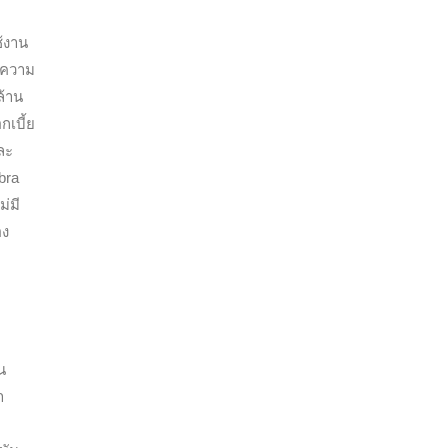
้งาน
งความ
ล้าน
กเบี้ย
ละ
bra
ม่มี
อง
น
า