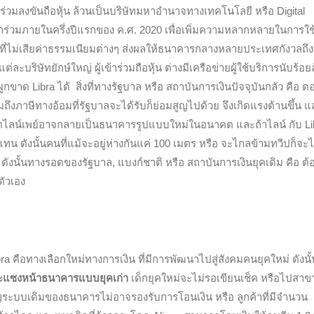
มาร่วมลงขันถือหุ้น ล้วนเป็นบริษัทมหาอำนาจทางเทคโนโลยี หรือ Digital
่วมภายในครึ่งปีแรกของ ค.ศ. 2020 เพื่อเพิ่มความหลากหลายในการใช
ยที่ไม่เสียค่าธรรมเนียมต่างๆ ส่งผลให้ธนาคารกลางหลายประเทศกังวลถึ
แต่ละบริษัทยักษ์ใหญ่ ผู้เข้าร่วมถือหุ้น ต่างมีเครือข่ายผู้ใช้บริการนับร้อย
าด Libra ได้ สิ่งที่ทางรัฐบาล หรือ สถาบันการเงินปัจจุบันกลัว คือ ดอ
ึงภาษีทางอ้อมที่รัฐบาลจะได้รับก็ย่อมสูญไปด้วย จึงเกิดแรงต้านขึ้น แ
นาคตไลน์เพย์อาจกลายเป็นธนาคารรูปแบบใหม่ในอนาคต และถ้าไลน์ กับ Li
ทน ดังนั้นคนที่แม้จะอยู่ห่างกันแค่ 100 เมตร หรือ จะไกลข้ามทวีปก็จะไ
ดังนั้นทางรอดของรัฐบาล, แบงก์ชาติ หรือ สถาบันการเงินยุคเดิม คือ ต้
ตัวเอง
a คือทางเลือกใหม่ทางการเงิน ที่มีการพัฒนาไปสู่สังคมคนยุคใหม่ ดังนั้
จะแซงหน้าธนาคารแบบยุคเก่า
เด็กยุคใหม่จะไม่รอเขียนเช็ค หรือไปสาข
คัญระบบเดิมของธนาคารไม่อาจรองรับการโอนเงิน หรือ ลูกค้าที่มีจำนวน