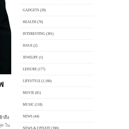
GADGETS
(28)
HEALTH
(70)
INTERESTING
(301)
ISSUE
(2)
JEWELRY
(1)
LEISURE
(177)
LIFESTYLE
(1,166)
พ
MOVIE
(81)
MUSIC
(118)
NEWS
(44)
้าถึง
สุด ใน
NEWS & UPDATE
(590)