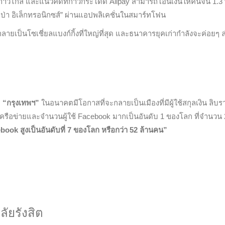
่ก้าวไกล และแนวคิดที่ก้าวกระโดด Alipay สามารถโอนเงินให้คนจีน 1.3 
่า อิเล็กทรอนิกซส์” ผ่านแอปพลิเคชั่นในสมาร์ทโฟน
ยเป็นโซเชี่ยลแบงก์กิ้งที่ใหญ่ที่สุด และธนาคารยุคเก่ากำลังจะค่อยๆ ล
า
“กรุงเทพฯ”
ในอนาคตมีโอกาสที่จะกลายเป็นเมืองที่มีผู้ใช้สกุลเงิน ลิบร
ี่มีเครือข่ายและจำนวนผู้ใช้ Facebook มากเป็นอันดับ 1 ของโลก ที่จำนวน
book สูงเป็นอันดับที่ 7 ของโลก หรือกว่า 52 ล้านคน”
ัยรังสิต