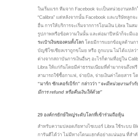
ในเริ่มแรก ทีมจาก Facebook จะเป็นหน่วยงานหลักในก
“Calibra” แต่หลังจากนั้น Facebook และบริษัทลูก
อื่น การให้บริการจะเริ่มจากการโอนเงิน Libra ใน
รูปภาพหรือข้อความในนั้น และต่อมาปีหน้าก็จะมีแอ
ระเป๋าเงินของคนทั้งโลก
โดยมีการแยกข้อมูลด้านการเ
บัญชีโซเชียลเราถูกขโมย หรือ ถูกแบน ไม่ได้แปลว่
ต่างจากสถาบันการเงินอื่นๆ อะไรก็ตามที่อยู่ใน Cal
Libra ให้แก่กันโดยมีค่าธรรมเนียมที่ต่ำมากจนถึงฟรี
สามารถใช้ซื้อกาแฟ, จ่ายบิล, จ่ายเงินค่าโดยสาร โด
“มาร์ก ซักเคอร์เบิร์ก” กล่าวว่า
“จะมีหน่วยงานกำกับ
มีการ refund หรือคืนเงินให้ด้วย”
29 องค์กรยักษ์ใหญ่ระดับโลกที่เข้าร่วมถือหุ้น
สำหรับความปลอดภัยทางไซเบอร์ Libra ใช้ระบบ Bl
การันตีได้ว่า ไม่มีทางโดนแฮกค์อย่างแน่นอน ที่สำค