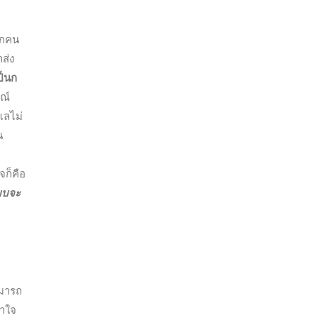
ิกคน
ส่ง
ป็นก
ณ์
แลไม่
น
จก็คือ
ะบบจะ
ามารถ
้าใจ