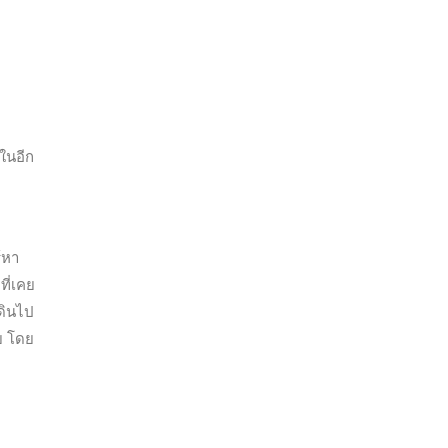
ในอีก
์หา
ที่เคย
เดินไป
ลย โดย