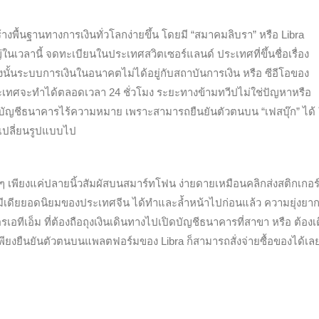
้างพื้นฐานทางการเงินทั่วโลกง่ายขึ้น โดยมี “สมาคมลิบรา” หรือ Libra
่ในเวลานี้ จดทะเบียนในประเทศสวิตเซอร์แลนด์ ประเทศที่ขึ้นชื่อเรื่อง
นั้นระบบการเงินในอนาคตไม่ได้อยู่กับสถาบันการเงิน หรือ ซีอีโอของ
เทศจะทำได้ตลอดเวลา 24 ชั่วโมง ระยะทางข้ามทวีปไม่ใช่ปัญหาหรือ
ีบัญชีธนาคารไร้ความหมาย เพราะสามารถยืนยันตัวตนบน “เฟสบุ๊ก” ได้ 
 เปลี่ยนรูปแบบไป
ยๆ เพียงแค่ปลายนิ้วสัมผัสบนสมาร์ทโฟน ง่ายดายเหมือนคลิกส่งสติกเกอร
ลมีเดียยอดนิยมของประเทศจีน ได้ทำและล้ำหน้าไปก่อนแล้ว ความยุ่งยาก
รเอทีเอ็ม ที่ต้องถือถุงเงินเดินทางไปเปิดบัญชีธนาคารที่สาขา หรือ ต้อง
ทัลเพียงยืนยันตัวตนบนแพลตฟอร์มของ Libra ก็สามารถสั่งจ่ายซื้อของได้เ