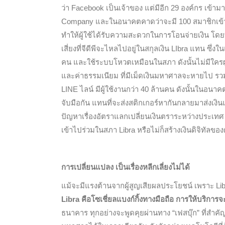
ว่า Facebook เป็นเจ้าของ แต่มีอีก 29 องค์กร เข้า
Company และในอนาคตคาดว่าจะมี 100 สมาชิกเข้าร
ทำให้ผู้ใช้ได้รับความสะดวกในการโอนจ่ายเงิน โด
เสี่ยงที่จีดีพีจะไหลไปอยู่ในสกุลเงิน LIbra แทน ซึ่งใน
คน และใช้ระบบโหวตเหมือนในสภา ดังนั้นไม่มีใครผูกข
และค่าธรรมเนียม ที่มีเม็ดเงินมหาศาลจะหายไป รวมถ
LINE ไลน์ มีผู้ใช้งานกว่า 40 ล้านคน ดังนั้นในอ
จับมือกัน แทนที่จะส่งสติกเกอร์หากันกลายมาส่งเงินแ
ปัญหาเรื่องอัตราแลกเปลี่ยนเงินตราระหว่างประเทศ 
เข้าไปร่วมในสภา Libra หรือไม่ก็สร้างเงินดิจิทัลของ
การเปลี่ยนแปลง เป็นเรื่องหลีกเลี่ยงไม่ได้
แม้จะมีแรงต้านจากผู้สูญเสียผลประโยชน์ เพราะ Libr
Libra คือโซเชี่ยลแบงก์กิ้งทางมือถือ
การให้บริการ
ธนาคาร ทุกอย่างจะพูดคุยผ่านทาง “เฟสบุ๊ก” ที่สำ