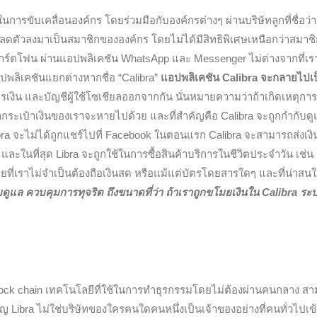
ารขับเคลื่อนองค์กร โดยร่วมมือกับองค์กรต่างๆ ผ่านบริษัทลูกที่ชื่อว่า
จะลดตัวลงมาเป็นสมาชิกขององค์กร โดยไม่ได้มีสิทธิพิเศษเหนือกว่าสมาช
สมาร์ตโฟน ผ่านแอปพลิเคชัน WhatsApp และ Messenger ไม่ต่างจากที่เรา
ปพลิเคชันแยกต่างหากชื่อ “Calibra”
แอปพลิเคชัน Calibra จะกลายไปเ
งิน และบัญชีผู้ใช้โซเชียลออกจากกัน นั่นหมายความว่าถ้าเกิดเหตุการ
ากระเป๋าเงินของเราจะหายไปด้วย และที่สำคัญคือ Calibra จะถูกกำกับดู
ibra จะไม่ได้ถูกแชร์ไปที่ Facebook ในตอนแรก Calibra จะสามารถส่งเงิ
 และในที่สุด Libra จะถูกใช้ในการซื้อสินค้าบริการในชีวิตประจำวัน เช่น
ยที่เราไม่จำเป็นต้องถือเงินสด หรือแม้แต่บัตรโดยสารใดๆ และที่น่าสนใ
ดูแล ควบคุมการทุจริต ถึงขนาดที่ว่า ถ้าเราถูกขโมยเงินใน Calibra ร
ock chain เทคโนโลยีที่ใช้ในการทำธุรกรรมโดยไม่ต้องผ่านคนกลาง ส
ัญ Libra ไม่ใช่บริษัทของใครคนใดคนหนึ่งเป็นเจ้าของอย่างที่คนทั่วไปเข